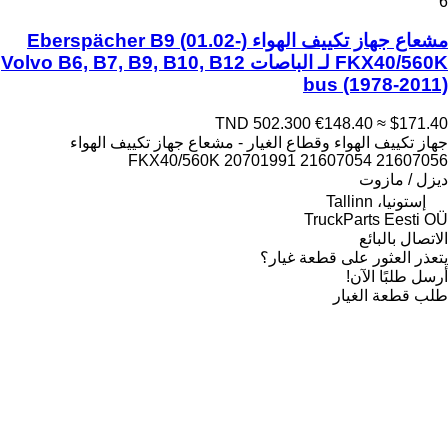
6
مشعاع جهاز تكييف الهواء Eberspächer B9 (01.02-)
FKX40/560K لـ الباصات Volvo B6, B7, B9, B10, B12
bus (1978-2011)
TND 502.300
€148.40
≈ $171.40
جهاز تكييف الهواء وقطاع الغيار - مشعاع جهاز تكييف الهواء
FKX40/560K 20701991 21607054 21607056
ديزل / مازوت
إستونيا، Tallinn
TruckParts Eesti OÜ
الاتصال بالبائع
يتعذر العثور على قطعة غيار؟
أرسل طلبًا الآن!
طلب قطعة الغيار