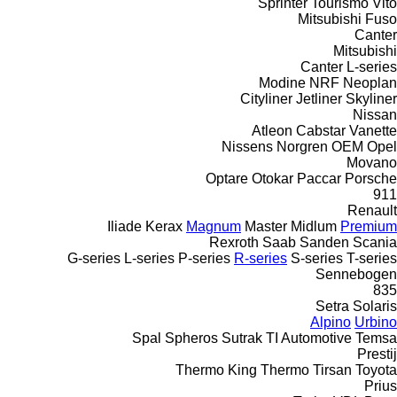
Sprinter
Tourismo
Vito
Mitsubishi Fuso
Canter
Mitsubishi
Canter
L-series
Modine
NRF
Neoplan
Cityliner
Jetliner
Skyliner
Nissan
Atleon
Cabstar
Vanette
Nissens
Norgren
OEM
Opel
Movano
Optare
Otokar
Paccar
Porsche
911
Renault
Iliade
Kerax
Magnum
Master
Midlum
Premium
Rexroth
Saab
Sanden
Scania
G-series
L-series
P-series
R-series
S-series
T-series
Sennebogen
835
Setra
Solaris
Alpino
Urbino
Spal
Spheros
Sutrak
TI Automotive
Temsa
Prestij
Thermo King
Thermo
Tirsan
Toyota
Prius