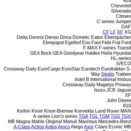
928
Chevrolet
Silverado
Citroen
C-series
Jumper
DAF
CF
LF
XF
XG
Delta
Dennis
Denso
Dirna
Dometic
Eaton
Eberspächer
Ebmpapst
Egelhof
Eos
Fast
Febi
Fiat
Ford
F-MAX
F-series
Transit
GEA Bock
GEA
Goodyear
Haldex
Hella
Hyundai
HL-series
IVECO
Crossway
Daily
EuroCargo
EuroStar
Eurotech
Eurotrakker
S-
Way
Stralis
Trakker
Indel B
International
Irisbus
Crossway
Daily
Magelys
Proway
Isuzu
JCB
Jaguar
XF
John Deere
810
Keihin
Knorr
Knorr-Bremse
Konvekta
Land Rover
MAN
A-series
Lion's series
TGA
TGL
TGM
TGS
TGX
MB
Magna
Mahle Original
Manuli
Maximus
Mercedes-Benz
A-Class
Actros
Antos
Arocs
Atego
Axor
Citaro
Econic
MB