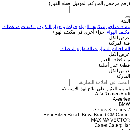
(رقم مرجعي, الماركة, الموديل, قطع الغيار)
الفئة
مشعات أجهزة تكييف الهواء
خراطيم جهاز التكييف
مكيفات
ضاغطات
مكيف الهواء
أجزاء أخرى في مكيف الهواء
عرض الكل
فئة المركبة
الشاحنات
السيارات القاطرة
الباصات
عرض الكل
نوع قطعة الغيار
قطعة غيار أصلية
عرض الكل
الماركة
لم يتم العثور على نتائج لهذا الاستعلام
Alfa Romeo
Audi
A-series
BMW
X-Series
2-Series
Behr
Bitzer
Bosch
Bova
Brand
CM
Carrier
MAXIMA
VECTOR
Carter
Caterpillar