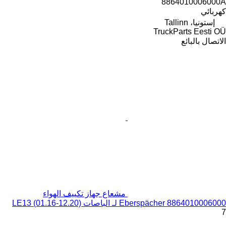
8864010006000A
كهربائي
إستونيا، Tallinn
TruckParts Eesti OÜ
الاتصال بالبائع
مشعاع جهاز تكييف الهواء
Eberspächer 8864010006000 لـ الباصات LE13 (01.16-12.20)
7