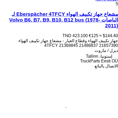
5
مشعاع جهاز تكييف الهواء Eberspächer 4TFCY لـ
الباصات Volvo B6, B7, B9, B10, B12 bus (1978-
2011)
TND 423.100
€125
≈ $144.40
جهاز تكييف الهواء وقطاع الغيار - مشعاع جهاز تكييف الهواء
4TFCY 21369845 21486837 21657390
ديزل / مازوت
إستونيا، Tallinn
TruckParts Eesti OÜ
الاتصال بالبائع