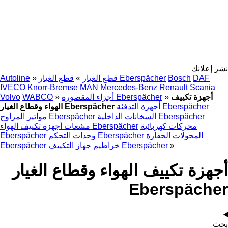
نشر إعلانك
DAF
Bosch
قطع الغيار Eberspächer
قطع الغيار
»
»
Autoline
IVECO
Knorr-Bremse
MAN
Mercedes-Benz
Renault
Scania
أجهزة تكييف
»
أجزاء المقصورة Eberspächer
»
WABCO
Volvo
أجهزة التدفئة Eberspächer
الهواء وقطاع الغيار Eberspächer
السخانات الداخلية Eberspächer
مواتير المراوح Eberspächer
محركات كهربائية
مشعات أجهزة تكييف الهواء Eberspächer
المحولات الحفازة
وحدات التحكم Eberspächer
Eberspächer
»
خراطيم جهاز التكييف Eberspächer
Eberspächer
أجهزة تكييف الهواء وقطاع الغيار
Eberspächer
بحث