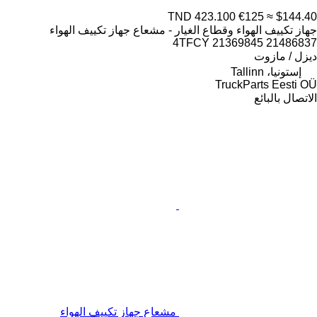
TND 423.100
€125
≈ $144.40
جهاز تكييف الهواء وقطاع الغيار - مشعاع جهاز تكييف الهواء
4TFCY 21369845 21486837
ديزل / مازوت
إستونيا، Tallinn
TruckParts Eesti OÜ
الاتصال بالبائع
مشعاع جهاز تكييف الهواء