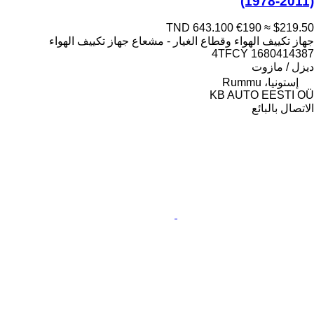
(1978-2011)
TND 643.100
€190
≈ $219.50
جهاز تكييف الهواء وقطاع الغيار - مشعاع جهاز تكييف الهواء
4TFCY 1680414387
ديزل / مازوت
إستونيا، Rummu
KB AUTO EESTI OÜ
الاتصال بالبائع