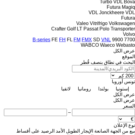
Turbo
VDL Bova
Futura
Magiq
VDL Jonckheere
VDL
Futura
Valeo
Vitrifrigo
Volkswagen
Crafter
Golf
LT
Passat
Polo
Transporter
Volvo
B-series
FE
FH
FL
FM
FMX
SD
VNL
9900
7700
WABCO
Waeco
Webasto
عرض الكل
الموقع
البحث في نطاق بنصف قُطر
تونس
أوروبا
إستونيا
بولندا
رومانيا
لاتفيا
عرض الكل
عرض الكل
السعر
–
نوع الإعلان
بيع
من الجهة الصانعة
الإيجار الطويل الأمد
الرصيد
على أقساط