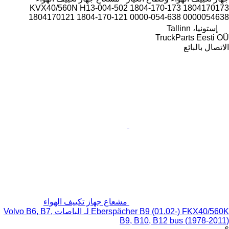
KVX40/560N H13-004-502 1804-170-173 1804170173
1804170121 1804-170-121 0000-054-638 0000054638
إستونيا، Tallinn
TruckParts Eesti OÜ
الاتصال بالبائع
مشعاع جهاز تكييف الهواء
Eberspächer B9 (01.02-) FKX40/560K لـ الباصات Volvo B6, B7,
B9, B10, B12 bus (1978-2011)