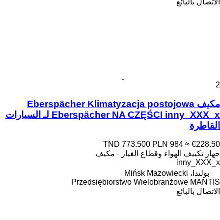
الاتصال بالبائع
2
مكيف Eberspächer Klimatyzacja postojowa
Eberspächer NA CZĘŚCI inny_XXX_x لـ السيارات
القاطرة
TND 773.500
PLN 984
≈ €228.50
جهاز تكييف الهواء وقطاع الغيار - مكيف
inny_XXX_x
بولندا، Mińsk Mazowiecki
Przedsiębiorstwo Wielobranżowe MANTIS
الاتصال بالبائع