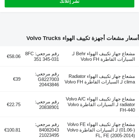
نشر إعلانك
 أجهزة تكييف الهواء Volvo Trucks
مشعاع جهاز تكييف الهواء Behr لـ
رقم مرجعي: 8FC
€58.06
قاطرة Volvo FH
351 345-031
رقم مرجعي:
مشعاع جهاز تكييف الهواء Radiator
€39
G8227003
20443846
مشعاع جهاز تكييف الهواء Volvo A/C
رقم مرجعي:
radiator لـ السيارات القاطرة Volvo
€22.75
20838901
مشعاع جهاز تكييف الهواء Volvo FE
رقم مرجعي:
(01.06-) لـ السيارات القاطرة Volvo
84082043
€100.81
21023495
FL, FE (20