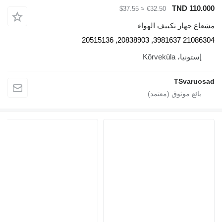
TND 
≈ $37.55
€32.50
از تكييف الهواء
21086304 
 Kõrveküla
TSva