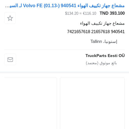
مشعاع جهاز تكييف الهواء Volvo FE (01.13-) 940541 لـ السيارات القاطرة Volvo FL, FE (2013-)
TND 
≈ $134.20
€116.10
از تكييف الهواء
، Tallinn
TruckParts E