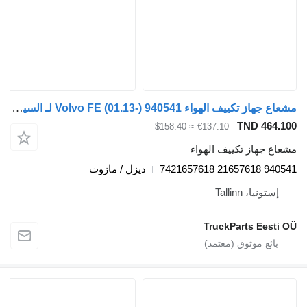
مشعاع جهاز تكييف الهواء Volvo FE (01.13-) 940541 لـ السيارات القاطرة Volvo FL, FE (2013-)
TND 
≈ $158.40
€137.10
از تكييف الهواء
ديزل / مازوت
، Tallinn
TruckParts E