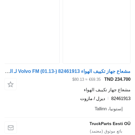
مشعاع جهاز تكييف الهواء Volvo FM (01.13-) 82461913 لـ السيارات القاطرة Volvo FH, FM, FMX-4 series (2013-)
TND 
≈ $80.13
€69.35
از تكييف الهواء
82
ديزل / مازوت
، Tallinn
TruckParts E