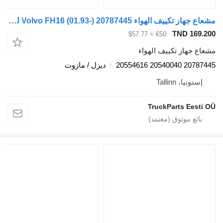
مشعاع جهاز تكييف الهواء Volvo FH16 (01.93-) 20787445 لـ السيارات القاطرة Volvo FH12, FH16, NH12, FH, VNL780 (1993-2014)
TND 
≈ $57.77
€50
از تكييف الهواء
207874
ديزل / مازوت
، Tallinn
TruckParts E