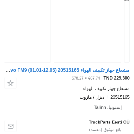
مشعاع جهاز تكييف الهواء Volvo FM9 (01.01-12.05) 20515165 لـ السيارات القاطرة Volvo FM7-FM12, FM, FMX (1998-2014)
TND 
≈ $78.27
€67.74
از تكييف الهواء
20
ديزل / مازوت
، Tallinn
TruckParts E