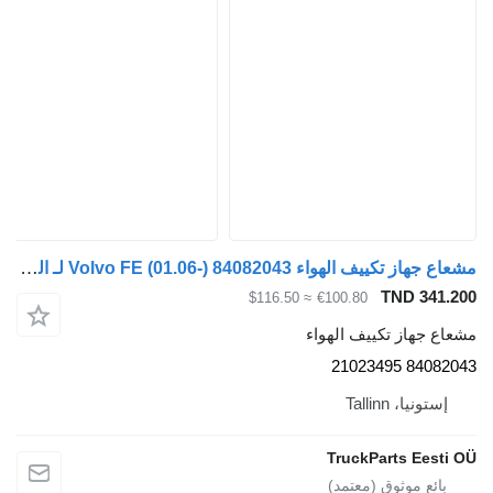
مشعاع جهاز تكييف الهواء Volvo FE (01.06-) 84082043 لـ السيارات القاطرة Volvo FL, FE (2005-2014)
TND 
≈ $116.50
€100.80
از تكييف الهواء
8408
، Tallinn
TruckParts E