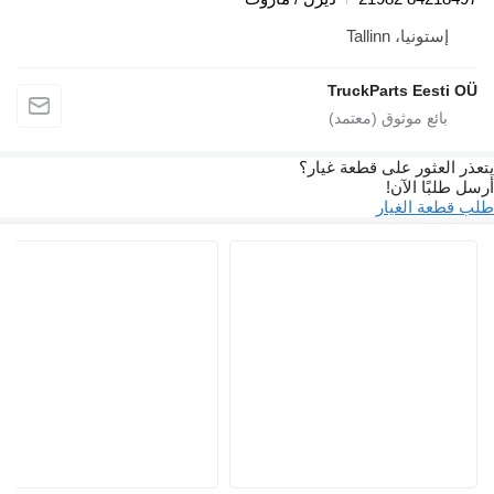
، Tallinn
TruckParts E
ور على قطعة غيار؟
الآن!
الغيار