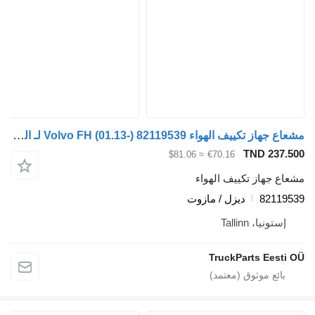
مشعاع جهاز تكييف الهواء Volvo FH (01.13-) 82119539 لـ السيارات القاطرة Volvo FH, FM, FMX-4 series (2013-)
TND 
≈ $81.06
€70.16
از تكييف الهواء
82
ديزل / مازوت
، Tallinn
TruckParts E