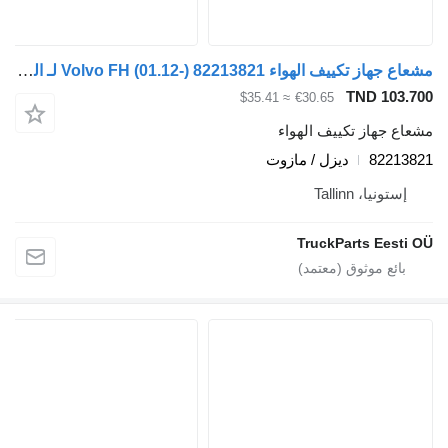
مشعاع جهاز تكييف الهواء Volvo FH (01.12-) 82213821 لـ السيارات القاطرة Volvo FH, FM, FMX-4 series (2013-)
TND 
≈ $35.41
€30.65
از تكييف الهواء
82
ديزل / مازوت
، Tallinn
TruckParts E