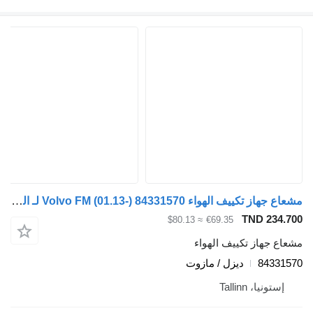
مشعاع جهاز تكييف الهواء Volvo FM (01.13-) 84331570 لـ السيارات القاطرة Volvo FH, FM, FMX-4 series (2013-)
TND 
≈ $80.13
€69.35
از تكييف الهواء
84
ديزل / مازوت
، Tallinn