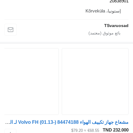
20
 Kõrveküla
TSva
مشعاع جهاز تكييف الهواء Volvo FH (01.13-) 84474188 لـ السيارات القاطرة Volvo FH, FM, FMX-4 series (2013-)
TND 
≈ $79.20
€68.55