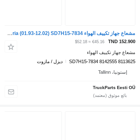
مشعاع جهاز تكييف الهواء Volvo FH12 1-seeria (01.93-12.02) SD7H15-7834 لـ السيارات القاطرة Volvo FH12, FH16, NH12, FH, VNL780 (1993-2014)
TND 
≈ $52.18
€45.16
از تكييف الهواء
SD7H15-7834 8142555 
ديزل / مازوت
، Tallinn
TruckParts E