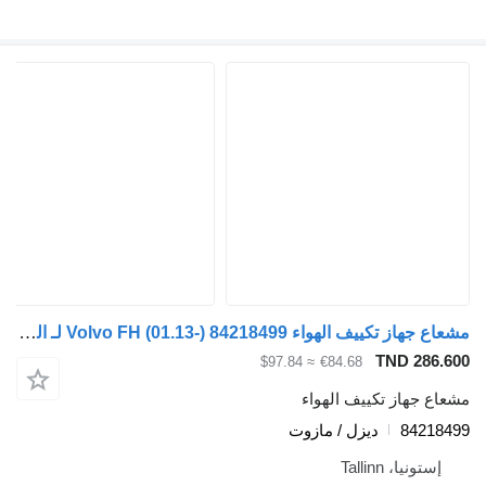
مشعاع جهاز تكييف الهواء Volvo FH (01.13-) 84218499 لـ السيارات القاطرة Volvo FH, FM, FMX-4 series (2013-)
TND 
≈ $97.84
€84.68
از تكييف الهواء
84
ديزل / مازوت
، Tallinn