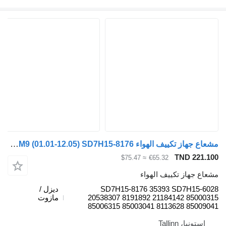
مشعاع جهاز تكييف الهواء Volvo FM9 (01.01-12.05) SD7H15-8176 لـ السيارات القاطرة Volvo FM7-FM12, FM, FMX (1998-2014)
TND 
≈ $75.47
€65.32
از تكييف الهواء
SD7H15-8176 35393 SD7H1
ديزل /
20538307 8191892 21184142 8
مازوت
85006315 85003041 8113628 8
، Tallinn