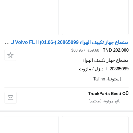
مشعاع جهاز تكييف الهواء Volvo FL II (01.06-) 20865099 لـ السيارات القاطرة Volvo FL, FE (2005-2014)
TND 
≈ $68.95
€59.68
از تكييف الهواء
20
ديزل / مازوت
، Tallinn
TruckParts E