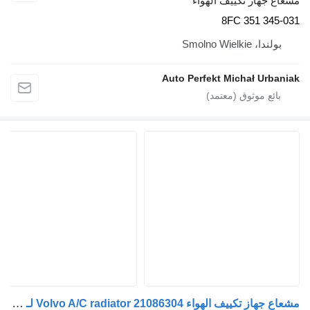
از تكييف الهواء
8FC 351 
Smolno Wie
Auto Perfekt Michał U
مشعاع جهاز تكييف الهواء Volvo A/C radiator 21086304 لـ السيارات القاطرة Volvo FM9