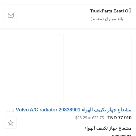
TruckParts E
مشعاع جهاز تكييف الهواء Volvo A/C radiator 20838901 لـ السيارات القاطرة Volvo FH-440
TND
≈ $26.29
€22.75
از تكييف الهواء