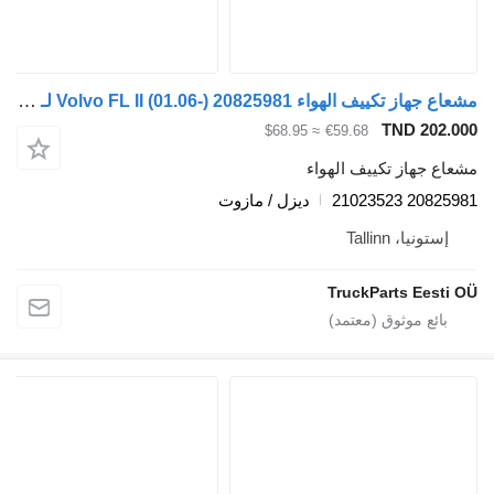
مشعاع جهاز تكييف الهواء Volvo FL II (01.06-) 20825981 لـ السيارات القاطرة Volvo FL, FE (2005-2014)
TND 
≈ $68.95
€59.68
از تكييف الهواء
2082
ديزل / مازوت
، Tallinn
TruckParts E