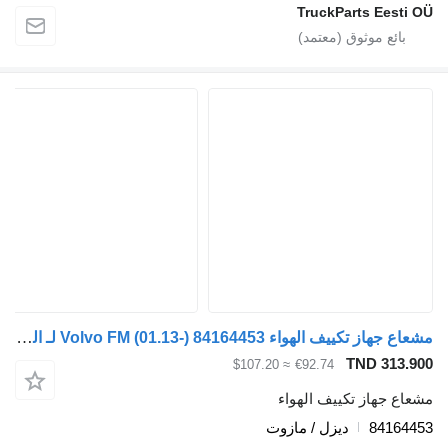
TruckParts E
مشعاع جهاز تكييف الهواء Volvo FM (01.13-) 84164453 لـ السيارات القاطرة Volvo FH, FM, FMX-4 series (2013-)
TND 
≈ $107.20
€92.74
از تكييف الهواء
84
ديزل / مازوت