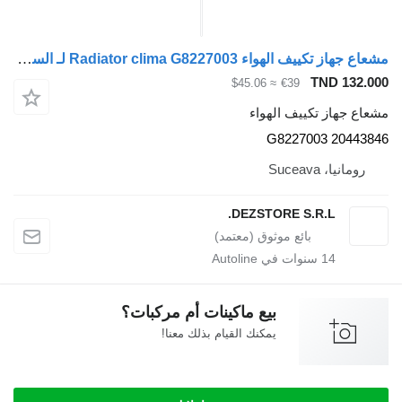
مشعاع جهاز تكييف الهواء Radiator clima G8227003 لـ السيارات القاطرة Volvo FH
TND 
≈ $45.06
€39
از تكييف الهواء
G8227003 20
 Suceava
DEZSTORE S.R.L.
14
سنوات في Autoline
بيع ماكينات أم مركبات؟
يمكنك القيام بذلك معنا!