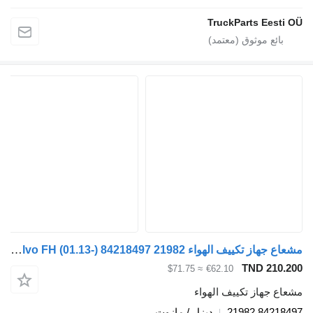
TruckParts E
مشعاع جهاز تكييف الهواء Volvo FH (01.13-) 84218497 21982 لـ السيارات القاطرة Volvo FH, FM, FMX-4 series (2013-)
TND 
≈ $71.75
€62.10
از تكييف الهواء
842
ديزل / مازوت