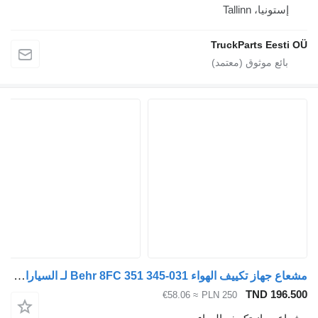
، Tallinn
TruckParts E
مشعاع جهاز تكييف الهواء Behr 8FC 351 345-031 لـ السيارات القاطرة Volvo FH
TND 
≈ €58.06
PLN 250