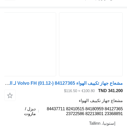
مشعاع جهاز تكييف الهواء Volvo FH (01.12-) 84127365 لـ السيارات القاطرة Volvo FH, FM, FMX-4 series (2013-)
TND 
≈ $116.50
€100.80
از تكييف الهواء
84127365 84180959 82410515 84437711
ديزل /
233688
مازوت
، Tallinn