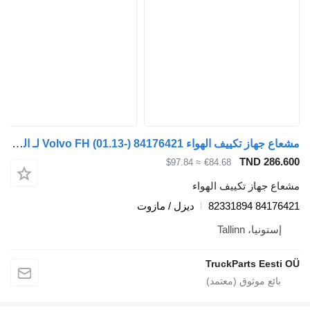
مشعاع جهاز تكييف الهواء Volvo FH (01.13-) 84176421 لـ السيارات القاطرة Volvo FH, FM, FMX-4 series (2013-)
TND 
≈ $97.84
€84.68
از تكييف الهواء
8417
ديزل / مازوت
، Tallinn
TruckParts E