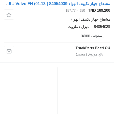
مشعاع جهاز تكييف الهواء Volvo FH (01.13-) 84054039 لـ السيارات القاطرة Volvo FH (01.13-)
TND 
≈ $57.77
€50
از تكييف الهواء
84
ديزل / مازوت
، Tallinn
TruckParts E