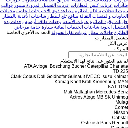
طائرات
عربات كنس المطارات
عربات التحميل المزودة بسيور
قوالب
تثبيت العجلات
سلالم الطائرة
مصاعد ذوي الاحتياجات الخاصة
محملات
الحاويات والمنصات النقالة
منافخ ثلج للمطار
شاحنات الأغذية بالمطار
حاويات وقود الطائرة
عربات الأمتعة
وحدات طاقة أرضية
وحدات بدء
التشغيل الجوية
شاحنات الخدمات المائية
سيارة خدمة مرحاض
الطائرة
حافلات مطار
عربات نقل الحمولة
المعدات الأخرى الخاصة
بتشغيل المطارات
عرض الكل
الماركة
لم يتم العثور على نتائج لهذا الاستعلام
ATA
Aviogei
Boschung
Bucher
Caterpillar
Charlatte
TD 225
Clark
Cobus
Doll
Goldhofer
Guinault
IVECO
Isuzu
Kalmar
Kamag
Knott
Kroll
Kronenburg
MAN
KAT
TGM
Mafi
Mallaghan
Mercedes-Benz
Actros
Atego
MB
SK
Unimog
Mulag
Comet
Nissan
Cabstar
Oshkosh
Paus
Renault
C-series