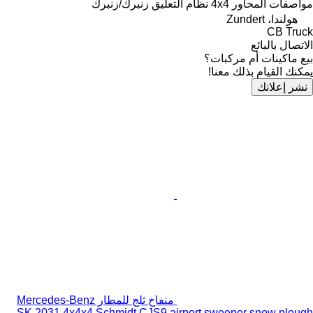
مواصفات المحاور
4x4
نظام التعليق
زنبرك/زنبرك
هولندا، Zundert
CB Truck
الاتصال بالبائع
بيع ماكينات أم مركبات؟
يمكنك القيام بذلك معنا!
نشر إعلانك
منفاخ ثلج للمطار Mercedes-Benz
SK 2031 4x4x4 Schmidt CJS9 airport sweeper snow plough