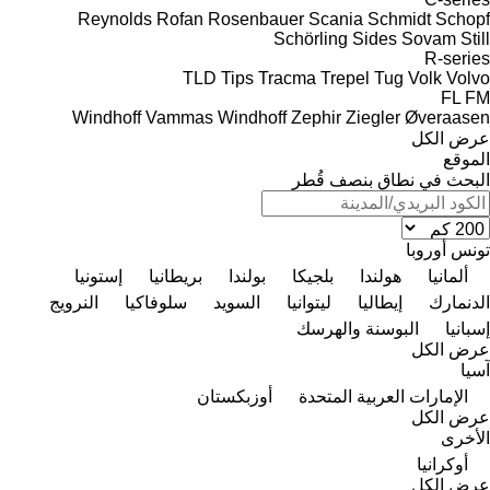
Reynolds
Rofan
Rosenbauer
Scania
Schmidt
Schopf
Schörling
Sides
Sovam
Still
R-series
TLD
Tips
Tracma
Trepel
Tug
Volk
Volvo
FL
FM
Windhoff Vammas
Windhoff
Zephir
Ziegler
Øveraasen
عرض الكل
الموقع
البحث في نطاق بنصف قُطر
تونس
أوروبا
ألمانيا
هولندا
بلجيكا
بولندا
بريطانيا
إستونيا
الدنمارك
إيطاليا
ليتوانيا
السويد
سلوفاكيا
النرويج
إسبانيا
البوسنة والهرسك
عرض الكل
آسيا
الإمارات العربية المتحدة
أوزبكستان
عرض الكل
الأخرى
أوكرانيا
عرض الكل