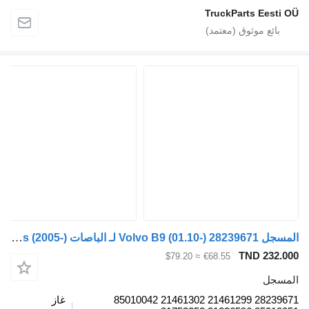
TruckParts Eesti OÜ
المسجل Volvo B9 (01.10-) 28239671 لـ الباصات Volvo B7, B8, B9, B12 bus (2005-)
TND 232.000
≈ $79.20
€68.55
المسجل
28239671 21461299 21461302 85010042
غاز