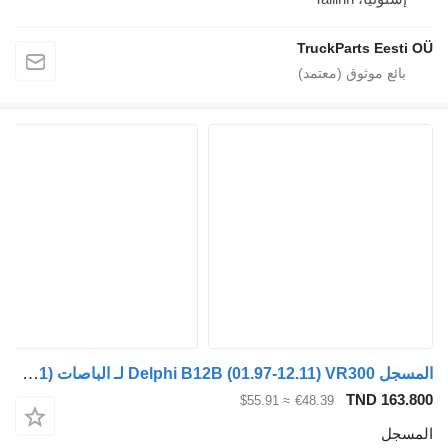
TruckParts Eesti OÜ
المسجل Delphi B12B (01.97-12.11) VR300 لـ الباصات Volvo B6, B7, B9, B10, B12 bus (1978-2011)
TND 163.800
≈ $55.91
€48.39
المسجل