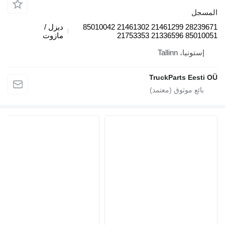
المسجل
28239671 21461299 21461302 85010042
ديزل /
85010051 21336596 21753353
مازوت
إستونيا، Tallinn
TruckParts Eesti OÜ