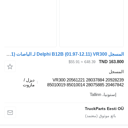
المسجل Delphi B12B (01.97-12.11) VR300 لـ الباصات Volvo B6, B7, B9, B10, B12 bus (1978-2011)
TND 163.800
≈ $55.91
€48.39
المسجل
VR300 20561221 28037884 20928239
ديزل /
85010019 85010014 28075885 20467842
مازوت
إستونيا، Tallinn
TruckParts Eesti OÜ