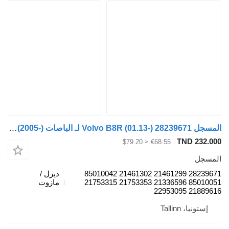
المسجل Volvo B8R (01.13-) 28239671 لـ الباصات Volvo B7, B8, B9, B12 bus (2005-)
TND 232.000
≈ $79.20
€68.55
المسجل
28239671 21461299 21461302 85010042
ديزل /
85010051 21336596 21753353 21753315
مازوت
21889616 22953095
إستونيا، Tallinn