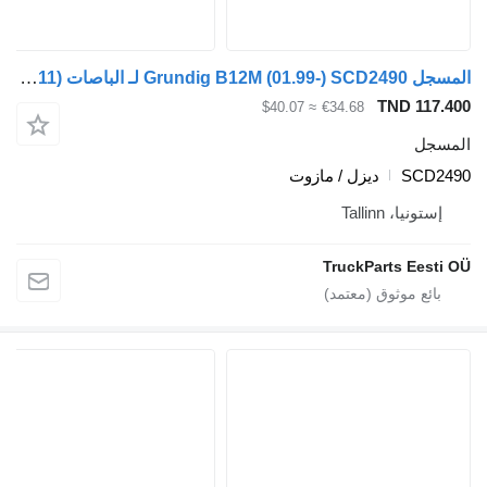
المسجل Grundig B12M (01.99-) SCD2490 لـ الباصات Volvo B6, B7, B9, B10, B12 bus (1978-2011)
TND 117.400
≈ $40.07
€34.68
المسجل
SCD2490
ديزل / مازوت
إستونيا، Tallinn
TruckParts Eesti OÜ