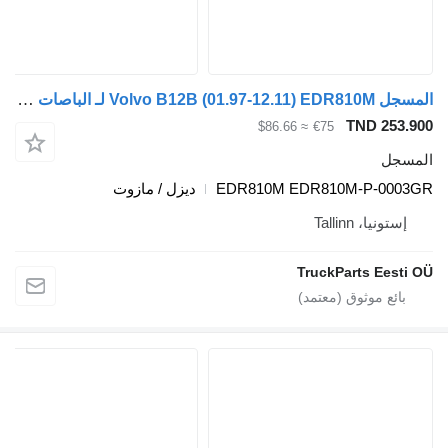
المسجل Volvo B12B (01.97-12.11) EDR810M لـ الباصات Volvo B6, B7, B9, B10, B12 bus (1978-2011)
TND 253.900
≈ $86.66
€75
المسجل
EDR810M EDR810M-P-0003GR
ديزل / مازوت
إستونيا، Tallinn
TruckParts Eesti OÜ