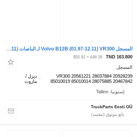
المسجل Volvo B12B (01.97-12.11) VR300 لـ الباصات Volvo B6, B7, B9, B10, B12 bus (1978-2011)
TND 163.800
≈ $55.91
€48.39
المسجل
VR300 20561221 28037884 20928239
ديزل /
85010019 85010014 28075885 20467842
مازوت
إستونيا، Tallinn
TruckParts Eesti OÜ