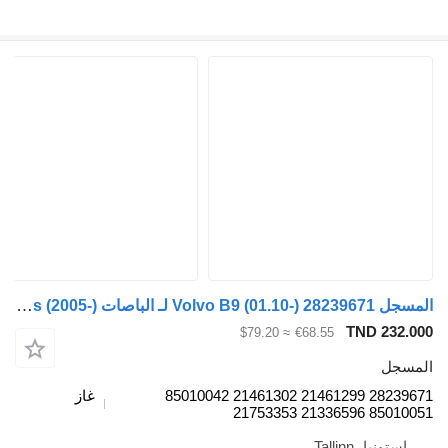
المسجل Volvo B9 (01.10-) 28239671 لـ الباصات Volvo B7, B8, B9, B12 bus (2005-)
TND 232.000
≈ $79.20
€68.55
المسجل
28239671 21461299 21461302 85010042
غاز
85010051 21336596 21753353
إستونيا، Tallinn