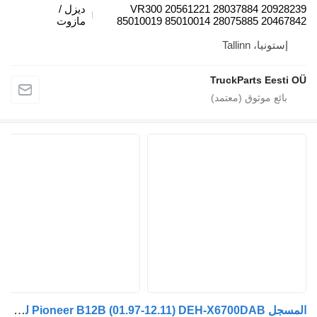
VR300 20561221 28037884 20928239
ديزل /
85010019 85010014 28075885 20467842
مازوت
إستونيا، Tallinn
TruckParts Eesti OÜ
المسجل Pioneer B12B (01.97-12.11) DEH-X6700DAB لـ الباصات Volvo B6, B7, B9, B10, B12 bus (1978-2011)