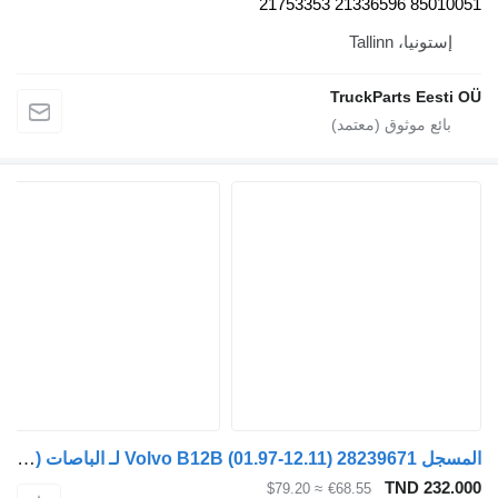
85010051 21336596 21753353
إستونيا، Tallinn
TruckParts Eesti OÜ
المسجل Volvo B12B (01.97-12.11) 28239671 لـ الباصات Volvo B6, B7, B9, B10, B12 bus (1978-2011)
TND 232.000
≈ $79.20
€68.55