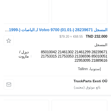
المسجل Volvo 9700 (01.01-) 28239671 لـ الباصات Volvo 7700-9900 bus (1999-)
TND 232.000
≈ $79.20
€68.55
المسجل
28239671 21461299 21461302 85010042
ديزل /
85010051 21336596 21753353 21753315
مازوت
21889616 22953095
إستونيا، Tallinn
TruckParts Eesti OÜ