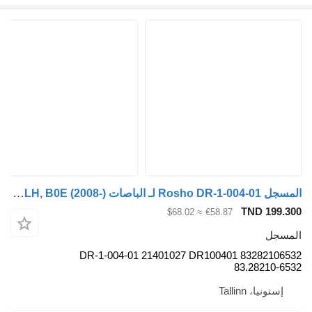
المسجل Rosho DR-1-004-01 لـ الباصات Volvo B5LH, B0E (2008-)
TND 199.300
≈ $68.02
€58.87
المسجل
DR-1-004-01 21401027 DR100401 83282106532
83.28210-6532
إستونيا، Tallinn