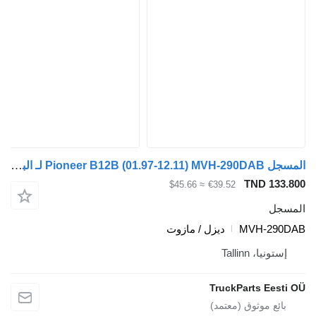
المسجل Pioneer B12B (01.97-12.11) MVH-290DAB لـ الباصات Volvo B6, B7, B9, B10, B12 bus (1978-2011)
TND 133.800
≈ $45.66
€39.52
المسجل
MVH-290DAB
ديزل / مازوت
إستونيا، Tallinn
TruckParts Eesti OÜ