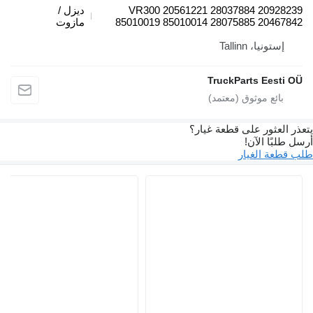
VR300 20561221 28037884 20928239
ديزل /
85010019 85010014 28075885 20467842
مازوت
إستونيا، Tallinn
TruckParts Eesti OÜ
يتعذر العثور على قطعة غيار؟
أرسل طلبًا الآن!
طلب قطعة الغيار