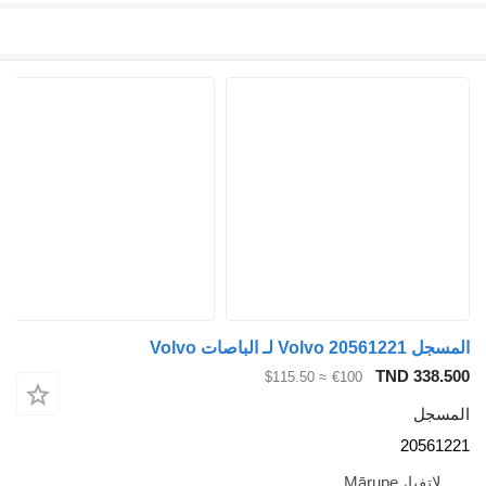
المسجل Volvo 20561221 لـ الباصات Volvo
TND 338.500
≈ $115.50
€100
المسجل
20561221
لاتفيا، Mārupe