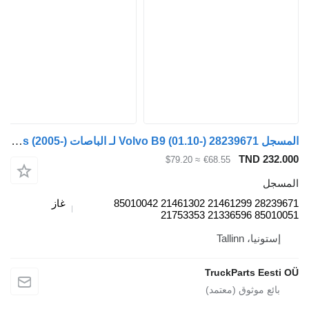
المسجل Volvo B9 (01.10-) 28239671 لـ الباصات Volvo B7, B8, B9, B12 bus (2005-)
TND 232.000
≈ $79.20
€68.55
المسجل
28239671 21461299 21461302 85010042
غاز
85010051 21336596 21753353
إستونيا، Tallinn
TruckParts Eesti OÜ