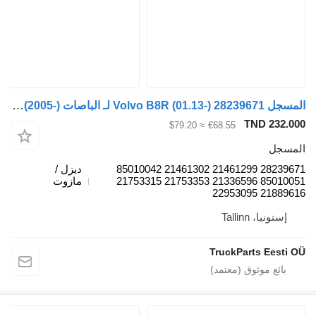
المسجل Volvo B8R (01.13-) 28239671 لـ الباصات Volvo B7, B8, B9, B12 bus (2005-)
TND 232.000
≈ $79.20
€68.55
المسجل
28239671 21461299 21461302 85010042
ديزل /
85010051 21336596 21753353 21753315
مازوت
21889616 22953095
إستونيا، Tallinn
TruckParts Eesti OÜ