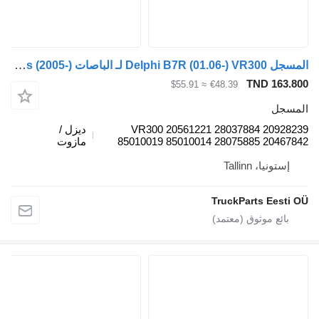
المسجل Delphi B7R (01.06-) VR300 لـ الباصات Volvo B7, B8, B9, B12 bus (2005-)
TND 163.800
≈ $55.91
€48.39
المسجل
VR300 20561221 28037884 20928239
ديزل /
85010019 85010014 28075885 20467842
مازوت
إستونيا، Tallinn
TruckParts Eesti OÜ