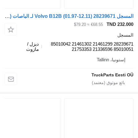
المسجل Volvo B12B (01.97-12.11) 28239671 لـ الباصات Volvo B6, B7, B9, B10, B12 bus (1978-2011)
TND 232.000
≈ $79.20
€68.55
المسجل
28239671 21461299 21461302 85010042
ديزل /
85010051 21336596 21753353
مازوت
إستونيا، Tallinn
TruckParts Eesti OÜ