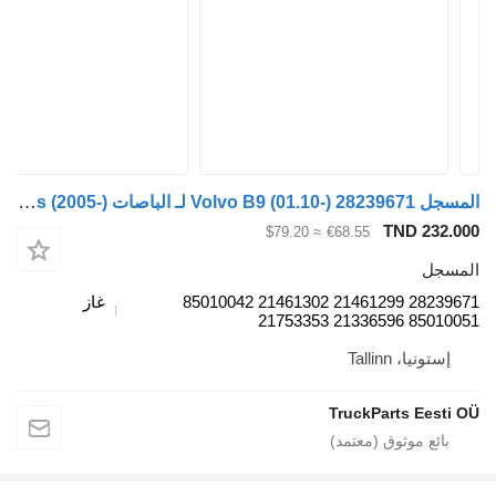
المسجل Volvo B9 (01.10-) 28239671 لـ الباصات Volvo B7, B8, B9, B12 bus (2005-)
TND 232.000
≈ $79.20
€68.55
المسجل
28239671 21461299 21461302 85010042
غاز
85010051 21336596 21753353
إستونيا، Tallinn
TruckParts Eesti OÜ