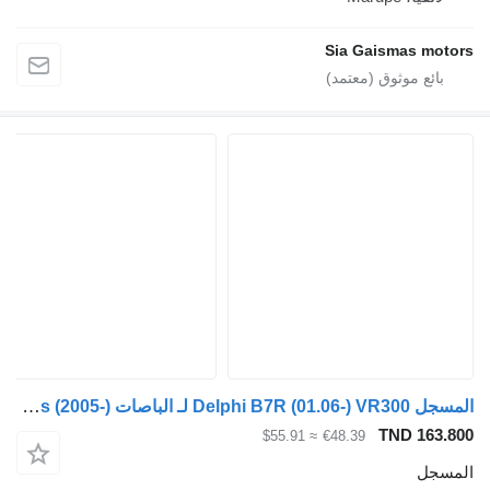
Sia Gaismas motors
المسجل Delphi B7R (01.06-) VR300 لـ الباصات Volvo B7, B8, B9, B12 bus (2005-)
TND 163.800
≈ $55.91
€48.39
المسجل