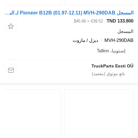
المسجل Pioneer B12B (01.97-12.11) MVH-290DAB لـ الباصات Volvo B6, B7, B9, B10, B12 bus (1978-2011)
TND 133.800
≈ $45.66
€39.52
المسجل
MVH-290DAB
ديزل / مازوت
إستونيا، Tallinn
TruckParts Eesti OÜ