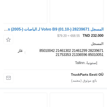
المسجل Volvo B9 (01.10-) 28239671 لـ الباصات Volvo B7, B8, B9, B12 bus (2005-)
TND 232.000
≈ $79.20
€68.55
المسجل
28239671 21461299 21461302 85010042
غاز
85010051 21336596 21753353
إستونيا، Tallinn
TruckParts Eesti OÜ