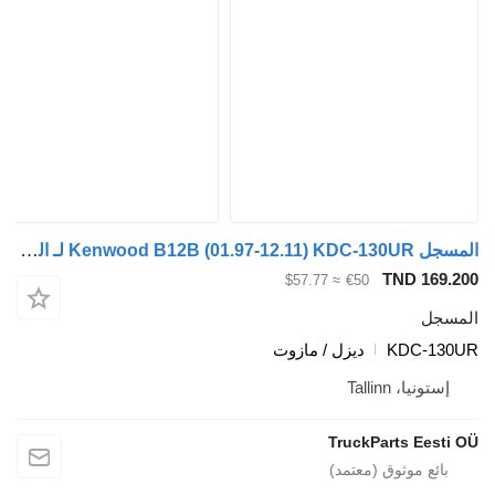
المسجل Kenwood B12B (01.97-12.11) KDC-130UR لـ الباصات Volvo B6, B7, B9, B10, B12 bus (1978-2011)
TND 169.200
≈ $57.77
€50
المسجل
KDC-130UR
ديزل / مازوت
إستونيا، Tallinn
TruckParts Eesti OÜ