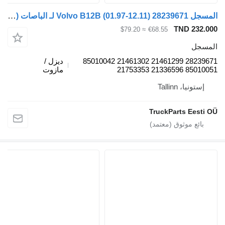
المسجل Volvo B12B (01.97-12.11) 28239671 لـ الباصات Volvo B6, B7, B9, B10, B12 bus (1978-2011)
TND 232.000
≈ $79.20
€68.55
المسجل
28239671 21461299 21461302 85010042
ديزل /
85010051 21336596 21753353
مازوت
إستونيا، Tallinn
TruckParts Eesti OÜ