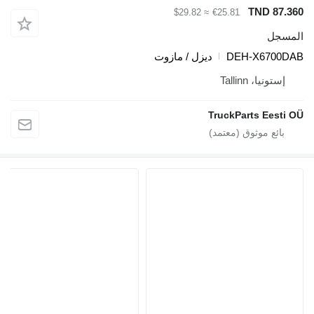
TND 87.360
≈ $29.82
€25.81
المسجل
DEH-X6700DAB
ديزل / مازوت
إستونيا، Tallinn
TruckParts Eesti OÜ