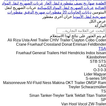
العلفية
صهاريج نصف مقطورة لنقل الغاز
عربات الصهريج لنقل المواد
الغذائية
عربات الصهريج لنقل المواد الكيميائية
عربات الصهريج لنقل
البيتومين
دبابات الحاويات 20
مقطورات صهريج الدقيق
مقطورات
صهريجية لنقل الأمونيا
خزان أخرى مقطور
عرض الكل
الماركة
لم يتم العثور على نتائج لهذا الاستعلام
Ali Riza Usta
Arel Trailer
CHIV Trailer
Clayton
Cobo
Coder
Crane Fruehauf
Crossland
Donat
Emirsan
Feldbinder
TSA
Fruehauf
General Trailers
Heil
Hendricks
Indox
Isisan
Kässbohrer
STB
STS
LAG
O-3
0-3
Lider
Magyar
S-series
SR
Maisonneuve
NV-Fluid
Ness Makina
OKT Trailer
OMSP
Ram
Treyler
Schwarzmüller
TS
Sinan Tanker-Treyler
Tank
Tekfalt
Titan
Trailor
SP
Van Hool
Vocol
ZW-Trailer