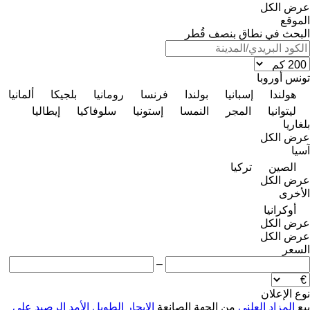
عرض الكل
الموقع
البحث في نطاق بنصف قُطر
تونس
أوروبا
هولندا
إسبانيا
بولندا
فرنسا
رومانيا
بلجيكا
ألمانيا
ليتوانيا
المجر
النمسا
إستونيا
سلوفاكيا
إيطاليا
بلغاريا
عرض الكل
آسيا
الصين
تركيا
عرض الكل
الأخرى
أوكرانيا
عرض الكل
عرض الكل
السعر
–
نوع الإعلان
بيع
المزاد العلني
من الجهة الصانعة
الإيجار الطويل الأمد
الرصيد
على