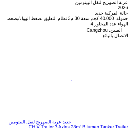
عربة الصهريج لنقل البيتومين
2026
حالة المركبة
جديد
حمولة
40.000 كجم
سعة
30 م3
نظام التعليق
بضغط الهواء/بضغط
الهواء
عدد المحاور
4
الصين، Cangzhou
الاتصال بالبائع
جديد عربة الصهريج لنقل البيتومين
CHIV Trailer 3 Axles 28m³ Bitumen Tanker Trailer