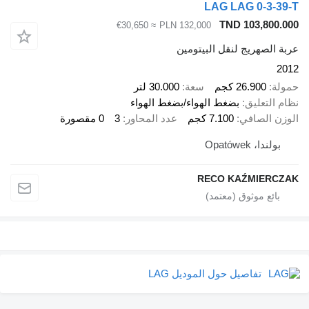
LAG LAG 0-3-39-T
TND 103,800.000
≈ €30,650
PLN 132,000
عربة الصهريج لنقل البيتومين
2012
حمولة
26.900 كجم
سعة
30.000 لتر
نظام التعليق
بضغط الهواء/بضغط الهواء
الوزن الصافي
7.100 كجم
عدد المحاور
3
0 مقصورة
بولندا، Opatówek
RECO KAŹMIERCZAK
تفاصيل حول الموديل LAG