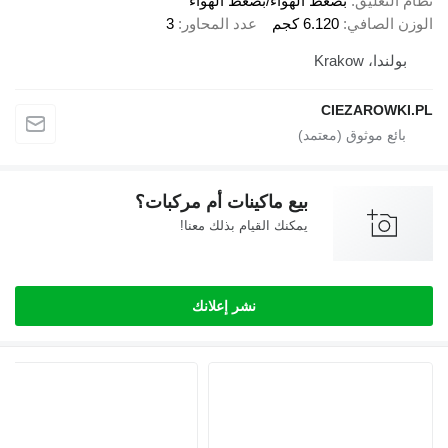
نظام التعليق
بضغط الهواء/بضغط الهواء
الوزن الصافي
6.120 كجم
عدد المحاور
3
بولندا، Krakow
CIEZAROWKI.PL
بيع ماكينات أم مركبات؟
يمكنك القيام بذلك معنا!
نشر إعلانك