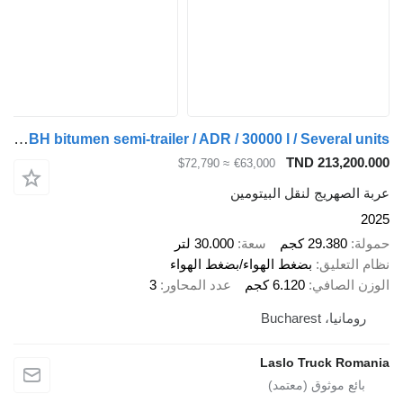
LAG O-3-ST L4BH bitumen semi-trailer / ADR / 30000 l / Several units
TND 213,200.000
≈ $72,790
€63,000
عربة الصهريج لنقل البيتومين
2025
حمولة
29.380 كجم
سعة
30.000 لتر
نظام التعليق
بضغط الهواء/بضغط الهواء
الوزن الصافي
6.120 كجم
عدد المحاور
3
رومانيا، Bucharest
Laslo Truck Romania