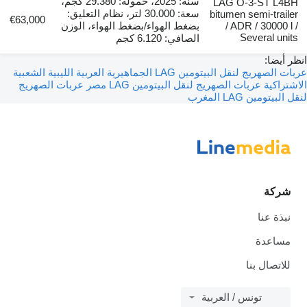
سنة: 2025، حمولة: 29.380 كجم،
LAG O-3-ST L4BH
سعة: 30.000 لتر، نظام التعليق:
bitumen semi-trailer
€63,000
/ ADR / 30000 l /
بضغط الهواء/بضغط الهواء، الوزن
Several units
الصافي: 6.120 كجم
انظر أيضا:
عربات الصهريج لنقل البيتومين LAG الجماهيرية العربية الليبية الشعبية
الاشتراكية
عربات الصهريج لنقل البيتومين LAG مصر
عربات الصهريج
لنقل البيتومين LAG المغرب
شركة
نبذة عنا
مساعدة
للاتصال بنا
تونس / العربية