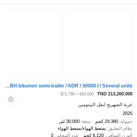
LAG O-3-ST L4BH bitumen semi-trailer / ADR / 30000 l / Several units
TND 213,200.000
≈ $72,790
€63,000
عربة الصهريج لنقل البيتومين
2025
حمولة
29.380 كجم
سعة
30.000 لتر
نظام التعليق
بضغط الهواء/بضغط الهواء
الوزن الصافي
6.120 كجم
عدد المحاور
3