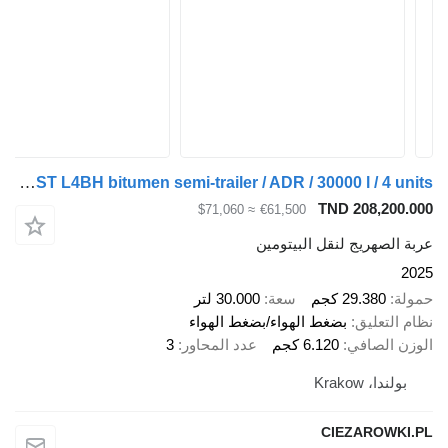
LAG O-3-ST L4BH bitumen semi-trailer / ADR / 30000 l / 4 units
TND 208,200.000
≈ $71,060
€61,500
عربة الصهريج لنقل البيتومين
2025
حمولة
29.380 كجم
سعة
30.000 لتر
نظام التعليق
بضغط الهواء/بضغط الهواء
الوزن الصافي
6.120 كجم
عدد المحاور
3
بولندا، Krakow
CIEZAROWKI.PL