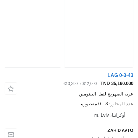
LAG 0-3-43
TND 35,160.000
≈ €10,390
$12,000
عربة الصهريج لنقل البيتومين
عدد المحاور
3
0 مقصورة
أوكرانيا، m. Lviv
ZAHID AVTO