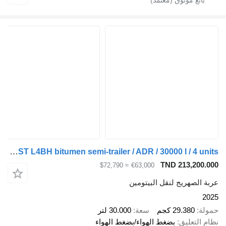
LAG O-3-ST L4BH bitumen semi-trailer / ADR / 30000 l / 4 units
TND 213,200.000
≈ $72,790
€63,000
عربة الصهريج لنقل البيتومين
2025
حمولة
29.380 كجم
سعة
30.000 لتر
نظام التعليق
بضغط الهواء/بضغط الهواء