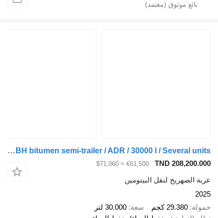
LAG O-3-ST L4BH bitumen semi-trailer / ADR / 30000 l / Several units
TND 208,200.000
≈ $71,060
€61,500
عربة الصهريج لنقل البيتومين
2025
حمولة
29.380 كجم
سعة
30.000 لتر