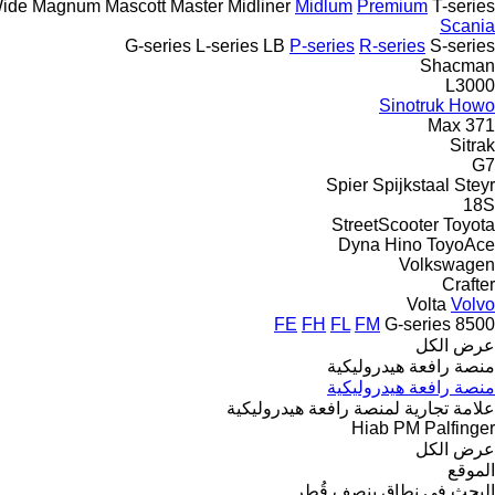
ide
Magnum
Mascott
Master
Midliner
Midlum
Premium
T-series
Scania
G-series
L-series
LB
P-series
R-series
S-series
Shacman
L3000
Sinotruk Howo
Max
371
Sitrak
G7
Spier
Spijkstaal
Steyr
18S
StreetScooter
Toyota
Dyna
Hino
ToyoAce
Volkswagen
Crafter
Volta
Volvo
FE
FH
FL
FM
G-series
8500
عرض الكل
منصة رافعة هيدروليكية
منصة رافعة هيدروليكية
علامة تجارية لمنصة رافعة هيدروليكية
Hiab
PM
Palfinger
عرض الكل
الموقع
البحث في نطاق بنصف قُطر