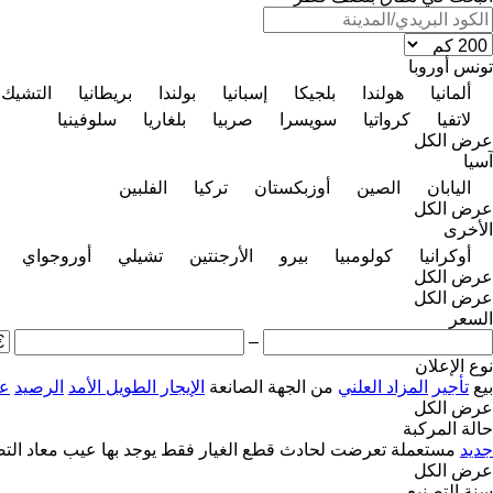
تونس
أوروبا
ألمانيا
هولندا
بلجيكا
إسبانيا
بولندا
بريطانيا
التشيك
لاتفيا
كرواتيا
سويسرا
صربيا
بلغاريا
سلوفينيا
عرض الكل
آسيا
اليابان
الصين
أوزبكستان
تركيا
الفلبين
عرض الكل
الأخرى
أوكرانيا
كولومبيا
بيرو
الأرجنتين
تشيلي
أوروجواي
عرض الكل
عرض الكل
السعر
–
نوع الإعلان
بيع
تأجير
المزاد العلني
من الجهة الصانعة
الإيجار الطويل الأمد
الرصيد
عل
عرض الكل
حالة المركبة
جديد
مستعملة
تعرضت لحادث
قطع الغيار فقط
يوجد بها عيب
معاد الت
عرض الكل
سنة التصنيع