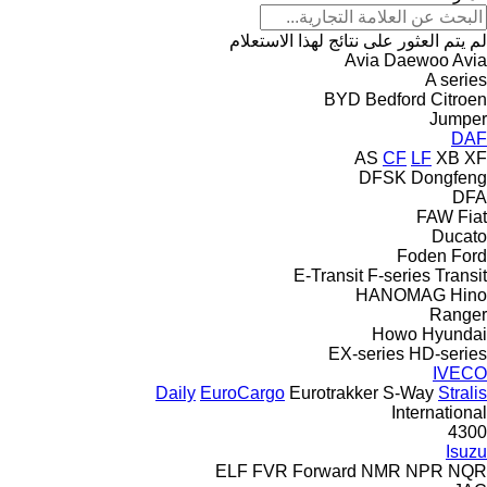
لم يتم العثور على نتائج لهذا الاستعلام
Avia Daewoo
Avia
A series
BYD
Bedford
Citroen
Jumper
DAF
AS
CF
LF
XB
XF
DFSK
Dongfeng
DFA
FAW
Fiat
Ducato
Foden
Ford
E-Transit
F-series
Transit
HANOMAG
Hino
Ranger
Howo
Hyundai
EX-series
HD-series
IVECO
Daily
EuroCargo
Eurotrakker
S-Way
Stralis
International
4300
Isuzu
ELF
FVR
Forward
NMR
NPR
NQR