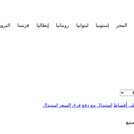
المجر
إستونيا
ليتوانيا
رومانيا
إيطاليا
فرنسا
النروي
ى أقساط
استبدال مع دفع فرق السعر
استبدال
صنيع