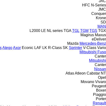
JAC
HFC
N-Series
JMC
Conquer
Krone
SD
MAN
L2000
LE
NL series
TGA
TGL
TGM
TGS
TGX
Magirus
Maxus
eDeliver
Mazda
Mercedes-Benz
s
Atego
Axor
Econic
LAF
LK
R-Class
SK
Sprinter
V-Class
Vario
Mitsubishi Fuso
Canter
Mitsubishi
Canter
Nissan
Atlas
Atleon
Cabstar
NT
Opel
Movano
Vivaro
Peugeot
Boxer
Piaggio
Porter
Renault