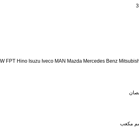
AW
FPT
Hino
Isuzu
Iveco
MAN
Mazda
Mercedes Benz
Mitsubish
صان
م مكعب