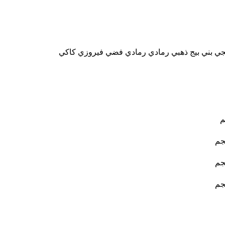
جي
بني
بيج
ذهبي
رمادي
رمادي فضي
فيروزي
كاكي
م
جم
جم
جم