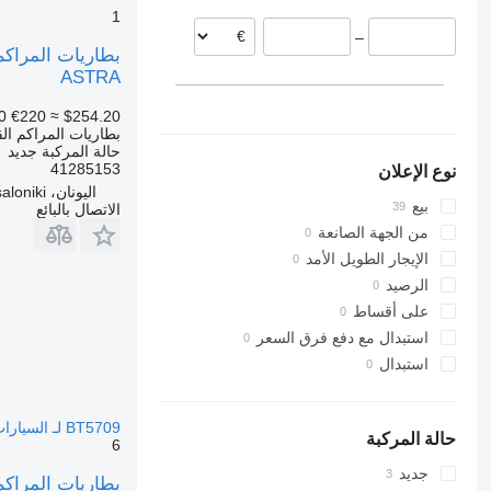
رومانيا
1
–
بولندا
لاتفيا
ASTRA
اليونان
0
€220
≈ $254.20
بلجيكا
بطاريات المراكم الق
حالة المركبة
جديد
41285153
نوع الإعلان
اليونان، Thessaloniki
بيع
الاتصال بالبائع
من الجهة الصانعة
الإيجار الطويل الأمد
الرصيد
على أقساط
استبدال مع دفع فرق السعر
استبدال
BT5709 لـ السيارات القاطرة IVECO Stralis, Trakker (2002-)
حالة المركبة
6
جديد
بطاريات المراكم القابلة لتخزين الطاقة IVECO سترا