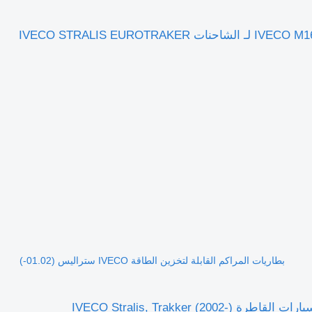
بطاريات المراكم القابلة لتخزين الطاقة IVECO M16 x 1,5, M48 x 2, Ls: 53 mm 41285153 لـ الشاحنات IVECO STRALIS EUROTRAKER
بطاريات المراكم القابلة لتخزين الطاقة IVECO ستراليس (01.02-)