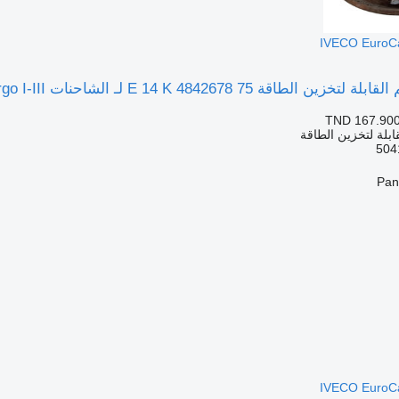
ة 75 E 14 K 4842678 لـ الشاحنات IVECO EuroCargo I-III
TND 167.90
ابلة لتخزين الطاقة