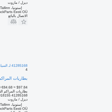
ديزل / مازوت
إستونيا، Tallinn
uckParts Eesti OÜ
الاتصال بالبائع
41285168 لـ السيارات القاطرة IVECO Stralis, Trakker (2002-)
4
بطاريات المراكم القابلة لتخزين الطاقة IVECO سترال
0
€84.68
≈ $97.84
بطاريات المراكم الق
41285168 BT5708 K146698 K018155
ديزل / مازوت
إستونيا، Tallinn
uckParts Eesti OÜ