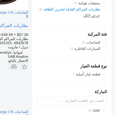
مجففات هوائية
بطاريات المراكم القابلة لتخزين الطاقة
الشاحنات IVECO EuroCargo I-III
عرض الكل
5
بطاريات المراكم القابلة لتخزين الطاق
فئة المركبة
0
€49.59
≈ $57.30
بطاريات المراكم الق
الشاحنات
4842678, 504191315
ديزل / مازوت
السيارات القاطرة
ليتوانيا، Panevėžys
UAB Aradnis
الاتصال بالبائع
نوع قطعة الغيار
قطعة غيار أصلية
الماركة
DAF
الشاحنات IVECO EuroCargo I-III