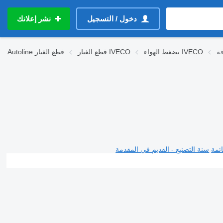
دخول / التسجيل
نشر إعلانك
بضغط الهواء IVECO
قطع الغيار IVECO
قطع الغيار
Autoline
ئمة
سنة التصنيع - القديم في المقدمة