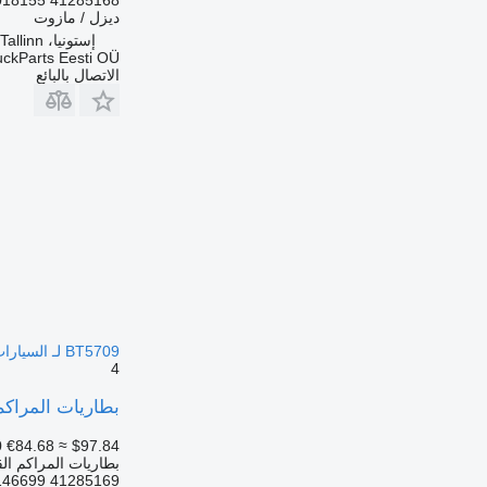
ديزل / مازوت
إستونيا، Tallinn
uckParts Eesti OÜ
الاتصال بالبائع
BT5709 لـ السيارات القاطرة IVECO Stralis, Trakker (2002-)
4
بطاريات المراكم القابلة لتخزين الطاقة IVECO سترا
0
€84.68
≈ $97.84
بطاريات المراكم الق
146699 41285169