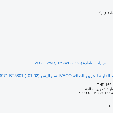
عة غيار؟
 (01.02-) K009971 BT5801 لـ السيارات القاطرة IVECO Stralis, Trakker (2002-)
TND 169.
ابلة لتخزين الطاقة
K009971 BT5801 99
Tr