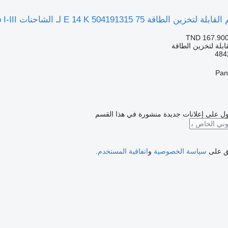
 75 E 14 K 504191315 لـ الشاحنات IVECO EuroCargo I-III
TND 167.90
ابلة لتخزين الطاقة
ل على إعلانات جديدة منشورة في هذا القسم
فق على
سياسة الخصوصية
و
اتفاقية المستخدم
.