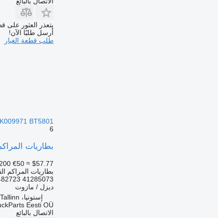
الاتصال بالبائع
يتعذر العثور على قط
أرسل طلبًا الآن!
طلب قطعة الغيار
K009971 BT5801 لـ السيارات القاطرة IVECO Stralis, Trakker (2002-)
6
بطاريات المراكم القابلة لتخزين الطاقة IVECO ستراليس
200
€50
≈ $57.77
بطاريات المراكم الق
482723 41285073
ديزل / مازوت
إستونيا، Tallinn
uckParts Eesti OÜ
الاتصال بالبائع