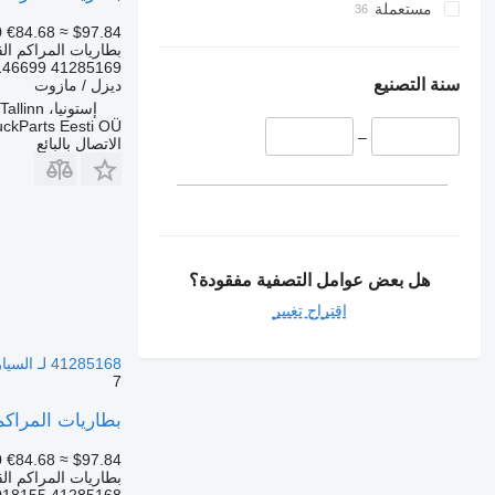
مستعملة
0
€84.68
≈ $97.84
بطاريات المراكم الق
146699 41285169
سنة التصنيع
ديزل / مازوت
إستونيا، Tallinn
uckParts Eesti OÜ
–
الاتصال بالبائع
هل بعض عوامل التصفية مفقودة؟
اقتراح تغيير
41285168 لـ السيارات القاطرة IVECO Stralis, Trakker (2002-)
7
بطاريات المراكم القابلة لتخزين الطاقة IVECO سترال
0
€84.68
≈ $97.84
بطاريات المراكم الق
41285168 BT5708 K146698 K018155