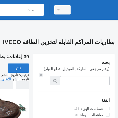
بطاريات المراكم القابلة لتخزين الطاقة IVECO
39 إعلانات:
بطار
بحث
فلتر
(رقم مرجعي, الماركة, الموديل, قطع الغيار)
ترتيب
:
تاريخ النشر
تاريخ النشر
الأعلى 
الفئة
صمامات الهواء
ضاغطات الهواء