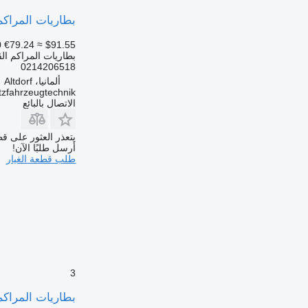
بطاريات المراكم القابلة لتخزين الطاقة 14206518
0
€79.24
≈ $91.55
بطاريات المراكم الق
0214206518
ألمانيا، Altdorf
tzfahrzeugtechnik
الاتصال بالبائع
يتعذر العثور على قط
أرسل طلبًا الآن!
طلب قطعة الغيار
3
بطاريات المراكم القابلة لتخزي