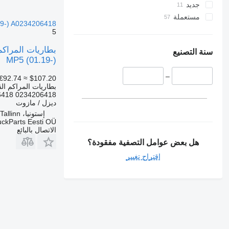
جديد
مستعملة
MP5 (01.19-) A0234206418 لـ السيارات القاطرة 1.19
5
سنة التصنيع
MP5 (01.19-)
–
€92.74
≈ $107.20
بطاريات المراكم الق
6418 0234206418
ديزل / مازوت
إستونيا، Tallinn
uckParts Eesti OÜ
الاتصال بالبائع
هل بعض عوامل التصفية مفقودة؟
اقتراح تغيير