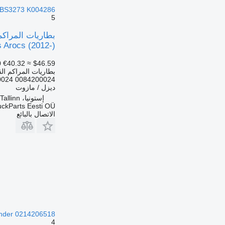
mp4 2545 (01.13-) BS3273 K004286 لـ السيارات ا
5
 Arocs (2012-)
0
€40.32
≈ $46.59
بطاريات المراكم الق
0024 0084200024
ديزل / مازوت
إستونيا، Tallinn
uckParts Eesti OÜ
الاتصال بالبائع
peicherbremszylinder 0214206518
4