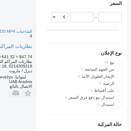
السعر
ألمانيا
إسبانيا
–
بلجيكا
بولندا
الشاحنات Mercedes-Benz ACTROS MP4
هولندا
4
عرض الكل
بطاريات المراكم القابلة لتخزين الطاقة 
نوع الإعلان
0
€41.32
≈ $47.74
بطاريات المراكم الق
بيع
2 18, 0214209218
من الجهة الصانعة
ديزل / مازوت
الإيجار الطويل الأمد
ليتوانيا، Panevėžys
UAB Aradnis
الرصيد
الاتصال بالبائع
على أقساط
استبدال مع دفع فرق السعر
استبدال
حالة المركبة