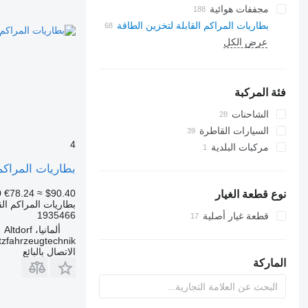
مجففات هوائية
بطاريات المراكم القابلة لتخزين الطاقة
عرض الكل
فئة المركبة
الشاحنات
السيارات القاطرة
4
مركبات البلدية
سيارة بلدية
بطاريات المراكم القابلة لتخزين الطاقة 35466
شاحنات جمع ونقل النفايات
0
€78.24
≈ $90.40
نوع قطعة الغيار
بطاريات المراكم الق
1935466
قطعة غيار أصلية
ألمانيا، Altdorf
tzfahrzeugtechnik
الاتصال بالبائع
الماركة