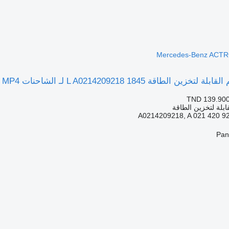
1845 L A0214209218 لـ الشاحنات Mercedes-Benz ACTROS MP4
TND 139.90
ابلة لتخزين الطاقة
A0214209218, A 021 420 9