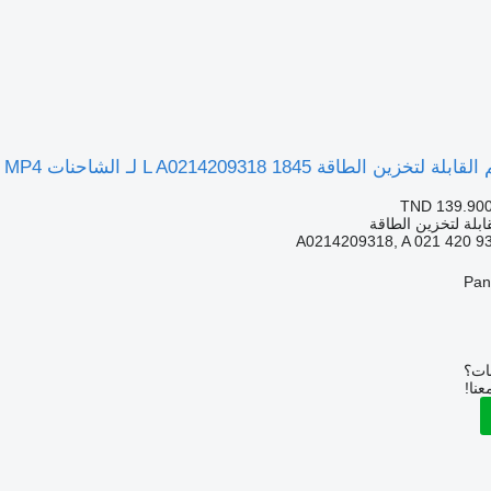
1845 L A0214209318 لـ الشاحنات Mercedes-Benz ACTROS MP4
TND 139.90
ابلة لتخزين الطاقة
A0214209318, A 021 420 9
بات؟
عنا!