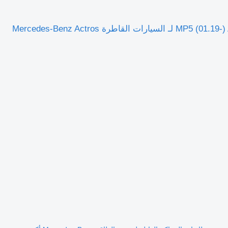
بطاريات المراكم القابلة لتخزين الطاقة Mercedes-Benz أكتروس MP5 (01.19-) A0234206318 لـ السيارات القاطرة Mercedes-Benz Actros