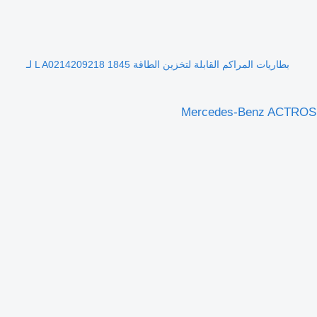
بطاريات المراكم القابلة لتخزين الطاقة 1845 L A0214209218 لـ