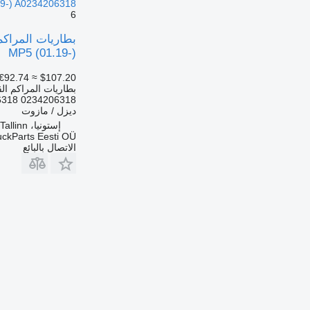
MP5 (01.19-) A0234206318 لـ السيارات القاطرة 1.19
6
MP5 (01.19-)
€92.74
≈ $107.20
بطاريات المراكم الق
6318 0234206318
ديزل / مازوت
إستونيا، Tallinn
uckParts Eesti OÜ
الاتصال بالبائع