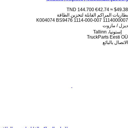
TND 144.700
€42.74
≈ $49.38
بطاريات المراكم القابلة لتخزين الطاقة
K004074 BS9476 1114-000-007 1114000007
ديزل / مازوت
إستونيا، Tallinn
TruckParts Eesti OÜ
الاتصال بالبائع