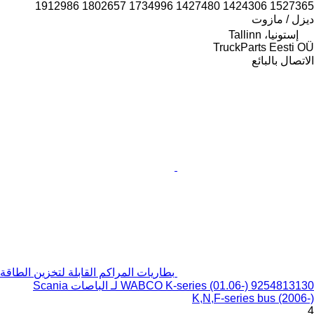
1912986 1802657 1734996 1427480 1424306 1527365
ديزل / مازوت
إستونيا، Tallinn
TruckParts Eesti OÜ
الاتصال بالبائع
بطاريات المراكم القابلة لتخزين الطاقة
WABCO K-series (01.06-) 9254813130 لـ الباصات Scania
K,N,F-series bus (2006-)
4