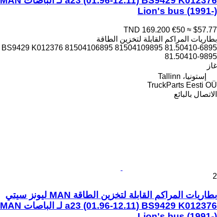
a23 (01.96-12.11) BS9429 K012376 لـ الباصات MAN
Lion's bus (1991-)
TND 169.200
€50
≈ $57.77
بطاريات المراكم القابلة لتخزين الطاقة
BS9429 K012376 81504106895 81504109895 81.50410-6895
81.50410-9895
غاز
إستونيا، Tallinn
TruckParts Eesti OÜ
الاتصال بالبائع
2
بطاريات المراكم القابلة لتخزين الطاقة MAN ليونز سيتي
a23 (01.96-12.11) BS9429 K012376 لـ الباصات MAN
Lion's bus (1991-)