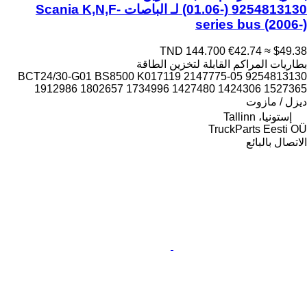
(01.06-) 9254813130 لـ الباصات Scania K,N,F-
series bus (2006-)
TND 144.700
€42.74
≈ $49.38
بطاريات المراكم القابلة لتخزين الطاقة
9254813130 05-BCT24/30-G01 BS8500 K017119 2147775
1912986 1802657 1734996 1427480 1424306 1527365
ديزل / مازوت
إستونيا، Tallinn
TruckParts Eesti OÜ
الاتصال بالبائع