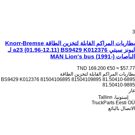
3
بطاريات المراكم القابلة لتخزين الطاقة Knorr-Bremse
ليونز سيتي a23 (01.96-12.11) BS9429 K012376 لـ
الباصات MAN Lion's bus (1991-)
TND 169.200
€50
≈ $57.77
بطاريات المراكم القابلة لتخزين الطاقة
BS9429 K012376 81504106895 81504109895 81.50410-6895
81.50410-9895
غاز
إستونيا، Tallinn
TruckParts Eesti OÜ
الاتصال بالبائع