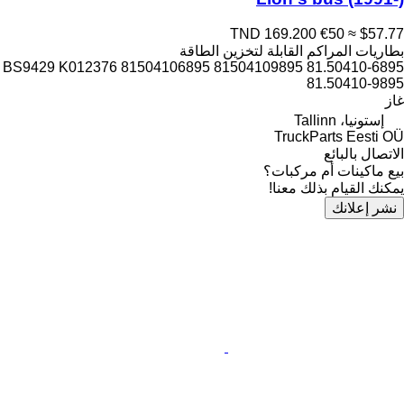
TND 169.200
€50
≈ $57.77
بطاريات المراكم القابلة لتخزين الطاقة
BS9429 K012376 81504106895 81504109895 81.50410-6895
81.50410-9895
غاز
إستونيا، Tallinn
TruckParts Eesti OÜ
الاتصال بالبائع
بيع ماكينات أم مركبات؟
يمكنك القيام بذلك معنا!
نشر إعلانك