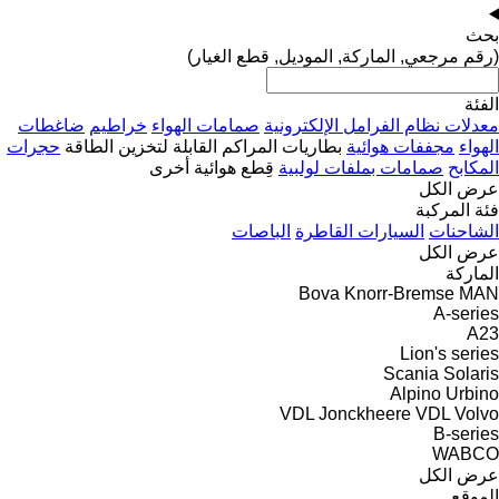
بحث
(رقم مرجعي, الماركة, الموديل, قطع الغيار)
الفئة
معدلات نظام الفرامل الإلكترونية
صمامات الهواء
خراطيم
ضاغطات
الهواء
مجففات هوائية
بطاريات المراكم القابلة لتخزين الطاقة
حجرات
المكابح
صمامات بملفات لولبية
قِطع هوائية أخرى
عرض الكل
فئة المركبة
الشاحنات
السيارات القاطرة
الباصات
عرض الكل
الماركة
Bova
Knorr-Bremse
MAN
A-series
A23
Lion's series
Scania
Solaris
Alpino
Urbino
VDL Jonckheere
VDL
Volvo
B-series
WABCO
عرض الكل
الموقع