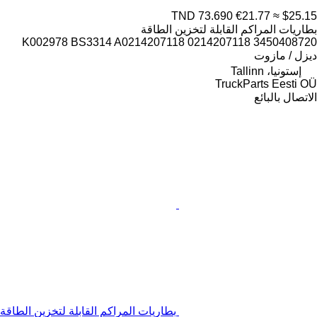
TND 73.690
€21.77
≈ $25.15
بطاريات المراكم القابلة لتخزين الطاقة
K002978 BS3314 A0214207118 0214207118 3450408720
ديزل / مازوت
إستونيا، Tallinn
TruckParts Eesti OÜ
الاتصال بالبائع
بطاريات المراكم القابلة لتخزين الطاقة