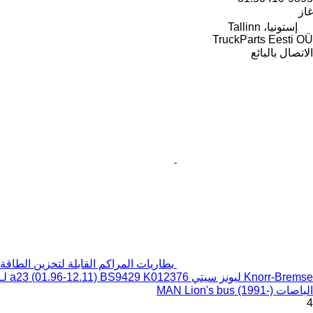
غاز
إستونيا، Tallinn
TruckParts Eesti OÜ
الاتصال بالبائع
بطاريات المراكم القابلة لتخزين الطاقة
Knorr-Bremse ليونز سيتي a23 (01.96-12.11) BS9429 K012376 لـ
الباصات MAN Lion's bus (1991-)
4