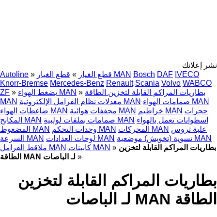
نشر إعلانك
IVECO
DAF
Bosch
قطع الغيار MAN
قطع الغيار
»
»
Autoline
Knorr-Bremse
Mercedes-Benz
Renault
Scania
Volvo
WABCO
بطاريات المراكم القابلة لتخزين الطاقة
»
بضغط الهواء MAN
»
ZF
صمامات الهواء MAN
معدلات نظام الفرامل الإلكترونية MAN
MAN
حجرات
خراطيم MAN
مجففات هوائية MAN
ضاغطات الهواء MAN
اسطوانات تعمل بالهواء
صمامات بملفات لولبية MAN
المكابح MAN
علبة تروس
المحركات MAN
وحدات التحكم MAN
المضغوط MAN
تسوية (تخويش) موضعية MAN
لوحات العدادات MAN
السرعة MAN
بطاريات المراكم القابلة لتخزين
»
كابينات MAN
ملاقط الفرامل MAN
»
الطاقة MAN لـ الباصات
بطاريات المراكم القابلة لتخزين
الطاقة MAN لـ الباصات