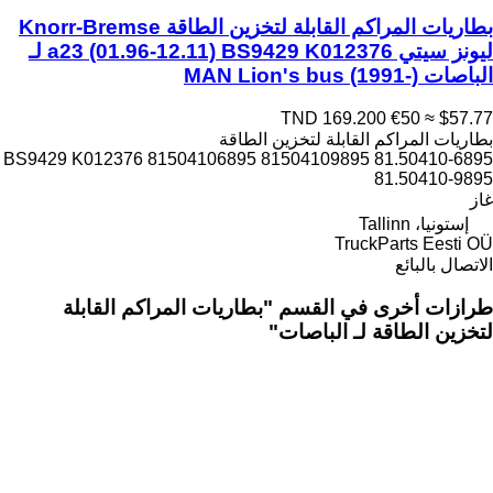
بطاريات المراكم القابلة لتخزين الطاقة Knorr-Bremse
ليونز سيتي a23 (01.96-12.11) BS9429 K012376 لـ
الباصات MAN Lion's bus (1991-)
TND 169.200
€50
≈ $57.77
بطاريات المراكم القابلة لتخزين الطاقة
BS9429 K012376 81504106895 81504109895 81.50410-6895
81.50410-9895
غاز
إستونيا، Tallinn
TruckParts Eesti OÜ
الاتصال بالبائع
طرازات أخرى في القسم "بطاريات المراكم القابلة
لتخزين الطاقة لـ الباصات"