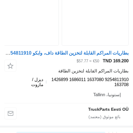
بطاريات المراكم القابلة لتخزين الطاقة داف، وابكو xf106 (01.14-) 9254811910 لـ السيارات القاطرة DAF XF106 (2014-)
TND 169.200
≈ $57.77
€50
بطاريات المراكم القابلة لتخزين الطاقة
9254811910 1637080 1686011 1426899
ديزل /
163708
مازوت
إستونيا، Tallinn
TruckParts Eesti OÜ