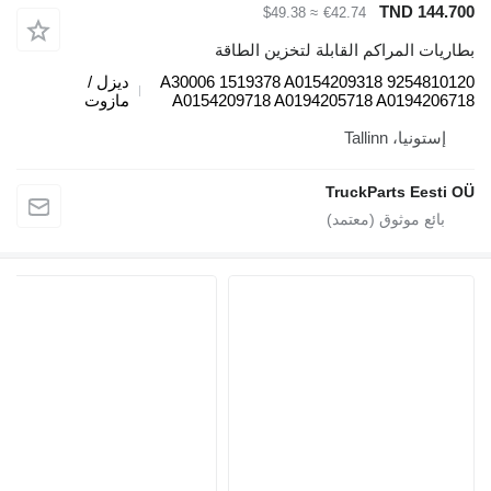
TND 144.700
≈ $49.38
€42.74
بطاريات المراكم القابلة لتخزين الطاقة
9254810120 A30006 1519378 A0154209318
ديزل /
A0154209718 A0194205718 A0194206718
مازوت
إستونيا، Tallinn
TruckParts Eesti OÜ