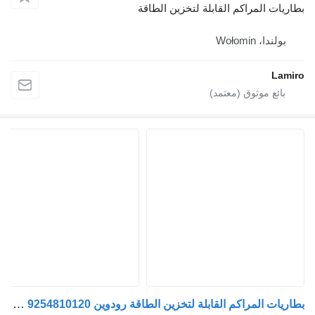
بطاريات المراكم القابلة لتخزين الطاقة
بولندا، Wołomin
Lamiro
بطاريات المراكم القابلة لتخزين الطاقة رودوين xf105 (01.05-) 9254810120 لـ السيارات القاطرة DAF XF95, XF105 (2001-2014)