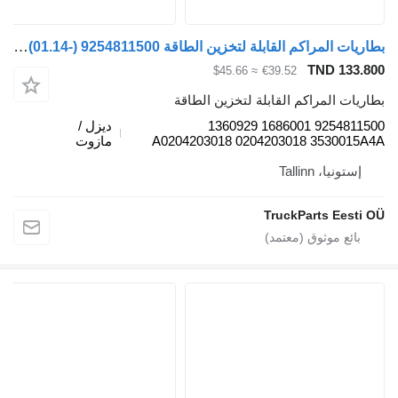
بطاريات المراكم القابلة لتخزين الطاقة WABCO XF106 (01.14-) 9254811500 لـ السيارات القاطرة DAF XF106 (2014-)
TND 133.800
≈ $45.66
€39.52
بطاريات المراكم القابلة لتخزين الطاقة
9254811500 1686001 1360929
ديزل /
A0204203018 0204203018 3530015A4A
مازوت
إستونيا، Tallinn
TruckParts Eesti OÜ