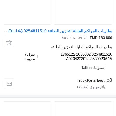
بطاريات المراكم القابلة لتخزين الطاقة WABCO XF106 (01.14-) 9254811510 لـ السيارات القاطرة DAF XF106 (2014-)
TND 133.800
≈ $45.66
€39.52
بطاريات المراكم القابلة لتخزين الطاقة
9254811510 1686002 1365122
ديزل /
A0204203018 3530020A4A
مازوت
إستونيا، Tallinn
TruckParts Eesti OÜ