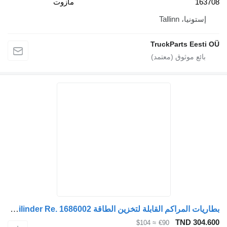
163708
مازوت
إستونيا، Tallinn
TruckParts Eesti OÜ
بطاريات المراكم القابلة لتخزين الطاقة DAF XF Brake System Veerremcilinder Re. 1686002 لـ السيارات القاطرة
TND 304.600
≈ $104
€90