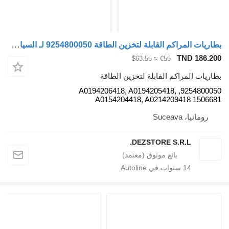
بطاريات المراكم القابلة لتخزين الطاقة 9254800050 لـ السيارات القاطرة DAF XF
TND 186.200
≈ $63.55
€55
بطاريات المراكم القابلة لتخزين الطاقة
9254800050, A0194206418, A0194205418,
A0154204418, A0214209418 1506681
رومانيا، Suceava
DEZSTORE S.R.L.
14
سنوات في Autoline