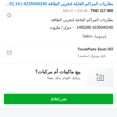
بطاريات المراكم القابلة لتخزين الطاقة WABCO XF106 (01.14-) 4235040240 لـ السيارات القاطرة DAF XF106 (2014-)
TND 117.400
≈ $40.07
€34.68
بطاريات المراكم القابلة لتخزين الطاقة
4235040240 1455280
ديزل / مازوت
إستونيا، Tallinn
TruckParts Eesti OÜ
بيع ماكينات أم مركبات؟
يمكنك القيام بذلك معنا!
نشر إعلانك