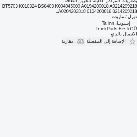
بطاريات المراكم القابلة لتخزين الطاقة
BT5703 K010324 BS8403 K004045000 A0194200018 A0214209218
A0204202818 0194200018 0214209218...
ديزل / مازوت
إستونيا، Tallinn
TruckParts Eesti OÜ
الاتصال بالبائع
الإضافة إلى المفضلة
مقارنة