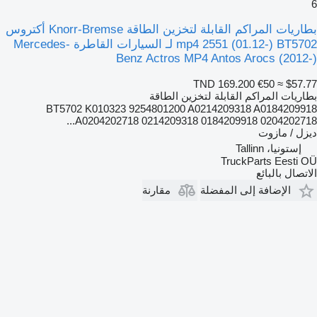
6
بطاريات المراكم القابلة لتخزين الطاقة Knorr-Bremse أكتروس
mp4 2551 (01.12-) BT5702 لـ السيارات القاطرة Mercedes-
Benz Actros MP4 Antos Arocs (2012-)
TND 169.200
€50
≈ $57.77
بطاريات المراكم القابلة لتخزين الطاقة
BT5702 K010323 9254801200 A0214209318 A0184209918
A0204202718 0214209318 0184209918 0204202718...
ديزل / مازوت
إستونيا، Tallinn
TruckParts Eesti OÜ
الاتصال بالبائع
الإضافة إلى المفضلة
مقارنة