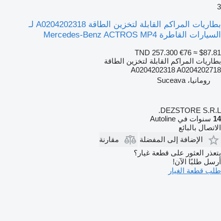
3
بطاريات المراكم القابلة لتخزين الطاقة A0204202318 لـ
السيارات القاطرة Mercedes-Benz ACTROS MP4
TND 257.300
€76
≈ $87.81
بطاريات المراكم القابلة لتخزين الطاقة
A0204202318 A0204202718
رومانيا، Suceava
DEZSTORE S.R.L.
14
سنوات في Autoline
الاتصال بالبائع
الإضافة إلى المفضلة
مقارنة
يتعذر العثور على قطعة غيار؟
أرسل طلبًا الآن!
طلب قطعة الغيار