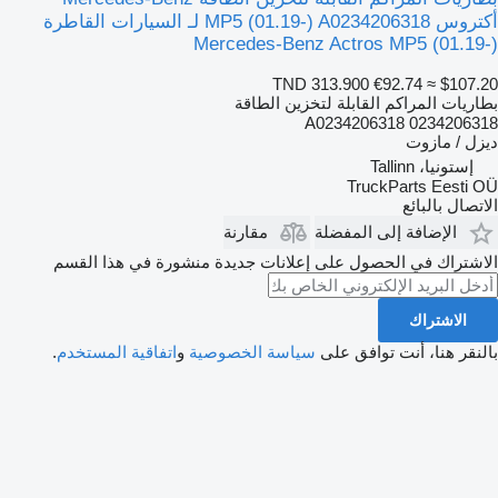
أكتروس MP5 (01.19-) A0234206318 لـ السيارات القاطرة
Mercedes-Benz Actros MP5 (01.19-)
TND 313.900
€92.74
≈ $107.20
بطاريات المراكم القابلة لتخزين الطاقة
A0234206318 0234206318
ديزل / مازوت
إستونيا، Tallinn
TruckParts Eesti OÜ
الاتصال بالبائع
الإضافة إلى المفضلة
مقارنة
الاشتراك في الحصول على إعلانات جديدة منشورة في هذا القسم
الاشتراك
بالنقر هنا، أنت توافق على
سياسة الخصوصية
و
اتفاقية المستخدم
.