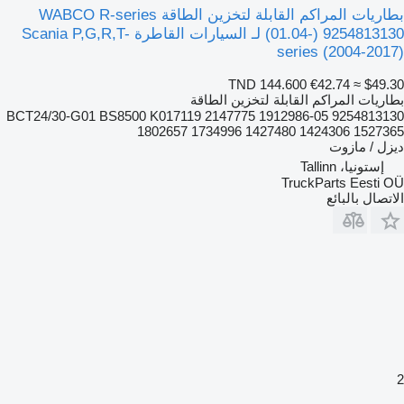
بطاريات المراكم القابلة لتخزين الطاقة WABCO R-series
(01.04-) 9254813130 لـ السيارات القاطرة Scania P,G,R,T-
series (2004-2017)
TND 144.600
€42.74
≈ $49.30
بطاريات المراكم القابلة لتخزين الطاقة
9254813130 05-BCT24/30-G01 BS8500 K017119 2147775 1912986
1802657 1734996 1427480 1424306 1527365
ديزل / مازوت
إستونيا، Tallinn
TruckParts Eesti OÜ
الاتصال بالبائع
2