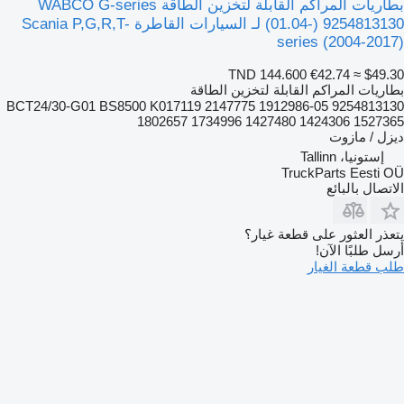
بطاريات المراكم القابلة لتخزين الطاقة WABCO G-series
(01.04-) 9254813130 لـ السيارات القاطرة Scania P,G,R,T-
series (2004-2017)
TND 144.600
€42.74
≈ $49.30
بطاريات المراكم القابلة لتخزين الطاقة
9254813130 05-BCT24/30-G01 BS8500 K017119 2147775 1912986
1802657 1734996 1427480 1424306 1527365
ديزل / مازوت
إستونيا، Tallinn
TruckParts Eesti OÜ
الاتصال بالبائع
يتعذر العثور على قطعة غيار؟
أرسل طلبًا الآن!
طلب قطعة الغيار