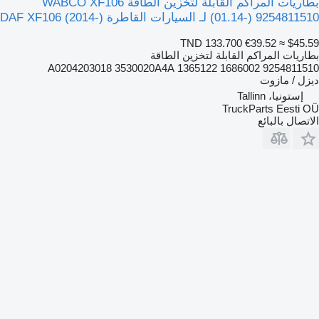
بطاريات المراكم القابلة لتخزين الطاقة WABCO XF106
(01.14-) 9254811510 لـ السيارات القاطرة DAF XF106 (2014-)
TND 133.700
€39.52
≈ $45.59
بطاريات المراكم القابلة لتخزين الطاقة
9254811510 1686002 1365122 A0204203018 3530020A4A
ديزل / مازوت
إستونيا، Tallinn
TruckParts Eesti OÜ
الاتصال بالبائع