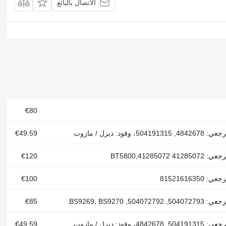
الاتصال بالبائع
€80
504191، وقود: ديزل / مازوت
€49.59
41 41285072,BT5800
€120
81521616350
€100
504072792, BS9269, BS9270
€85
484267، وقود: ديزل / مازوت
€49.59