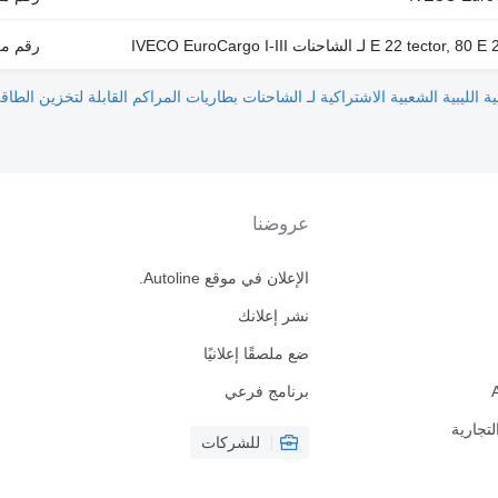
رقم مرجعي: , 500314964
بطاريات المراكم القابلة لتخزين الطاقة IVECO EuroCargo مصر لـ الشاح
عروضنا
الإعلان في موقع Autoline.
نشر إعلانك
ضع ملصقًا إعلانيًا
برنامج فرعي
لتجارية
للشركات