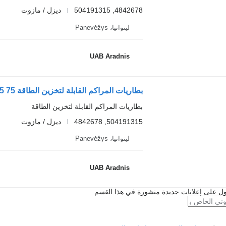
4842678, 504191315
ديزل / مازوت
ليتوانيا، Panevėžys
UAB Aradnis
بطاريات المراكم القابلة لتخزين الطاقة 75 E 14 K 504191315 لـ الشاحنات IVECO EuroCargo I-III
بطاريات المراكم القابلة لتخزين الطاقة
504191315, 4842678
ديزل / مازوت
ليتوانيا، Panevėžys
UAB Aradnis
ل على إعلانات جديدة منشورة في هذا القسم