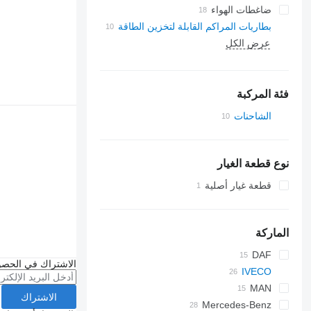
ضاغطات الهواء
بطاريات المراكم القابلة لتخزين الطاقة
عرض الكل
فئة المركبة
الشاحنات
نوع قطعة الغيار
قطعة غيار أصلية
الماركة
DAF
الاشتراك في الحصو
IVECO
CF
EuroCargo
LF
MAN
الاشتراك
EuroCargo 120
Mercedes-Benz
L2000
Stralis
XF