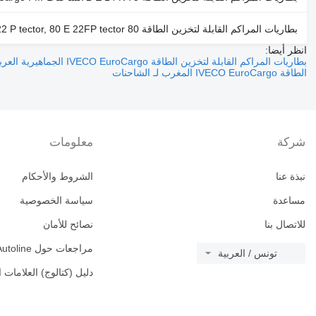
بطاريات المراكم القابلة لتخزين الطاقة 80 E 22 tector, 80 E 22 P tector, 80 E 22FP tector لـ الشاحنات IVECO EuroCargo I-III
انظر أيضا:
بطاريات المراكم القابلة لتخزين الطاقة IVECO EuroCargo الجماهيرية العربية الليبية الشعبية الاشتراكية لـ الشاحنات
الطاقة IVECO EuroCargo المغرب لـ الشاحنات
شركة
معلومات
نبذة عنا
الشروط والأحكام
مساعدة
سياسة الخصوصية
للاتصال بنا
نصائح للأمان
مراجعات حول Autoline
تونس / العربية
دليل (كتالوج) العلامات ا