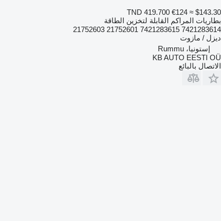
TND 419.700
€124
≈ $143.30
بطاريات المراكم القابلة لتخزين الطاقة
7421283614 7421283615 21752601 21752603
ديزل / مازوت
إستونيا، Rummu
KB AUTO EESTI OÜ
الاتصال بالبائع