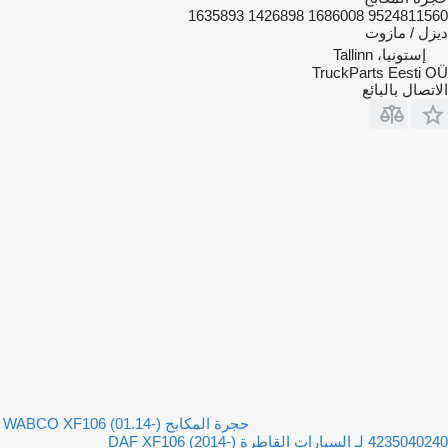
9524811560 1686008 1426898 1635893
ديزل / مازوت
إستونيا، Tallinn
TruckParts Eesti OÜ
الاتصال بالبائع
حجرة المكابح WABCO XF106 (01.14-)
4235040240 لـ السيارات القاطرة DAF XF106 (2014-)