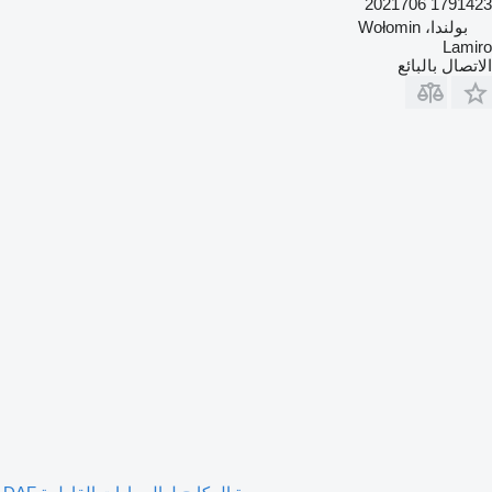
1791423 2021706
بولندا، Wołomin
Lamiro
الاتصال بالبائع