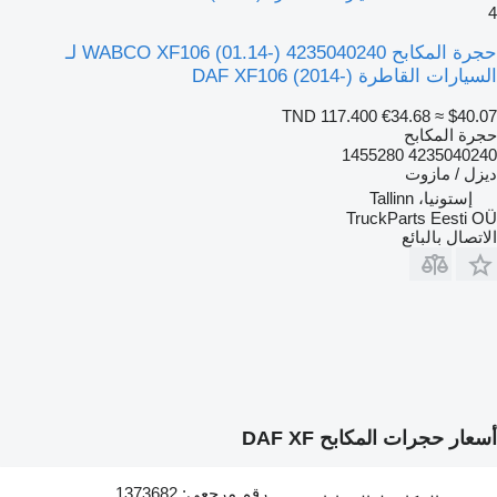
4
حجرة المكابح WABCO XF106 (01.14-) 4235040240 لـ
السيارات القاطرة DAF XF106 (2014-)
TND 117.400
€34.68
≈ $40.07
حجرة المكابح
4235040240 1455280
ديزل / مازوت
إستونيا، Tallinn
TruckParts Eesti OÜ
الاتصال بالبائع
أسعار حجرات المكابح DAF XF
رقم مرجعي: 1373682,