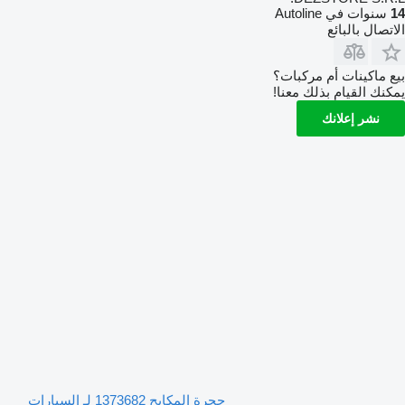
14
سنوات في Autoline
الاتصال بالبائع
بيع ماكينات أم مركبات؟
يمكنك القيام بذلك معنا!
نشر إعلانك
حجرة المكابح 1373682 لـ السيارات