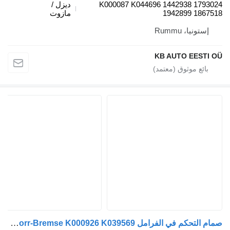
K000087 K044696 1442938 17930
ديزل /
1942899 18675
مازوت
إستونيا، Rummu
KB AUTO EESTI 
صمام التحكم في الفرامل Knorr-Bremse K000926 K039569 لـ الشاحنات MAN TGL, TGM, TGS, TGX (2005-2021)