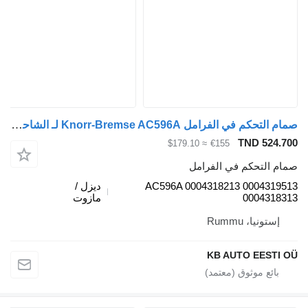
صمام التحكم في الفرامل Knorr-Bremse AC596A لـ الشاحنات Mercedes-Benz Actros, Axor MP1, MP2, MP3 (1996-2014)
TND 524.7
≈ $179.10
€155
ام التحكم في الفرامل
AC596A 0004318213 00043195
ديزل /
00043183
مازوت
إستونيا، Rummu
KB AUTO EESTI 