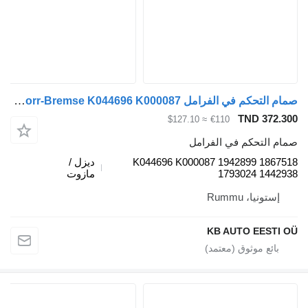
صمام التحكم في الفرامل Knorr-Bremse K044696 K000087 لـ الشاحنات Scania P,G,R,T-series (2004-2017)
TND 372.3
≈ $127.10
€110
ام التحكم في الفرامل
K044696 K000087 1942899 18675
ديزل /
1793024 14429
مازوت
إستونيا، Rummu
KB AUTO EESTI 