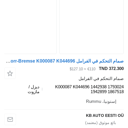
صمام التحكم في الفرامل Knorr-Bremse K000087 K044696 لـ الشاحنات Scania P,G,R,T-series (2004-2017)
TND 372.3
≈ $127.10
€110
ام التحكم في الفرامل
K000087 K044696 1442938 17930
ديزل /
1942899 18675
مازوت
إستونيا، Rummu
KB AUTO EESTI 