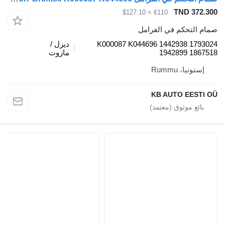
TND 372.3
≈ $127.10
€110
ام التحكم في الفرامل
K000087 K044696 1442938 17930
ديزل /
1942899 18675
مازوت
إستونيا، Rummu
KB AUTO EESTI 