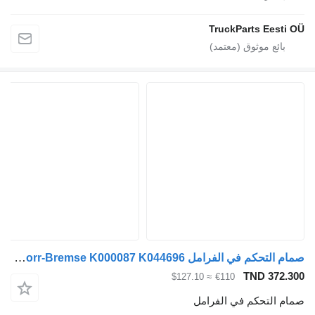
TruckParts Eesti 
صمام التحكم في الفرامل Knorr-Bremse K000087 K044696 لـ الشاحنات Scania P,G,R,T-series (2004-2017)
TND 372.3
≈ $127.10
€110
ام التحكم في الفرامل