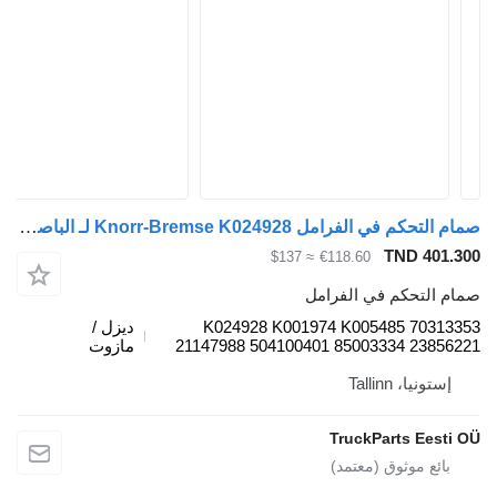
صمام التحكم في الفرامل Knorr-Bremse K024928 لـ الباصات Volvo B7, B8, B9, B12 bus (2005-)
TND 401.3
≈ $137
€118.60
ام التحكم في الفرامل
K024928 K001974 K005485 703133
ديزل /
21147988 504100401 85003334 238562
مازوت
إستونيا، Tallinn
TruckParts Eesti 