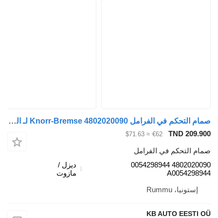
صمام التحكم في الفرامل Knorr-Bremse 4802020090 لـ الشاحنات Mercedes-Benz Actros, Axor MP1, MP2, MP3 (1996-2014)
TND 209.9
≈ $71.63
€62
ام التحكم في الفرامل
4802020090 0054298944
ديزل /
A00542989
مازوت
إستونيا، Rummu
KB AUTO EESTI 