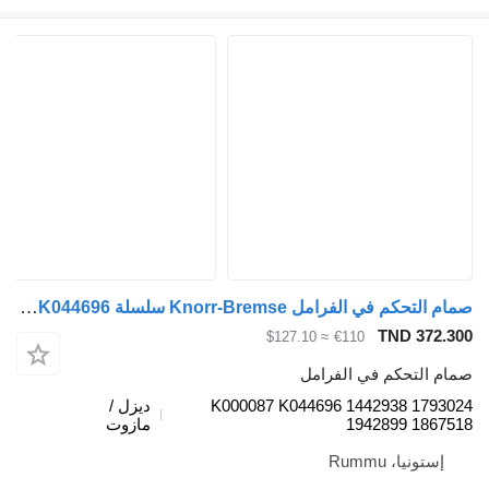
صمام التحكم في الفرامل Knorr-Bremse سلسلة R (01.04-) K000087 K044696 لـ الشاحنات Scania P,G,R,T-series (2004-2017)
TND 372.3
≈ $127.10
€110
ام التحكم في الفرامل
K000087 K044696 1442938 17930
ديزل /
1942899 18675
مازوت
إستونيا، Rummu