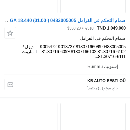
صمام التحكم في الفرامل Knorr-Bremse TGA 18.440 (01.00-) 0483005005 لـ الشاحنات MAN 4-series, TGA (1993-2009)
TND 1,049.0
≈ $358.20
€310
ام التحكم في الفرامل
0483005005 K005472 K013727 81307166099
ديزل /
81.30716-6099 81307166102 81.30716-61
مازوت
81.30716-6111
إستونيا، Rummu
KB AUTO EESTI 