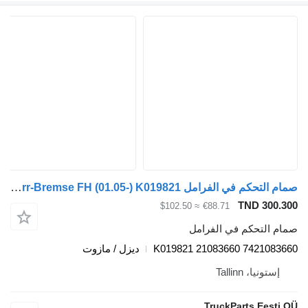
صمام التحكم في الفرامل Knorr-Bremse FH (01.05-) K019821 لـ السيارات القاطرة Volvo FH12, FH16, NH12, FH, VNL780 (1993-2014)
TND 300.3
≈ $102.50
€88.71
ام التحكم في الفرامل
K019821 21083660 74210836
ديزل / مازوت
إستونيا، Tallinn
TruckParts Eesti 