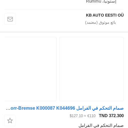
إستونيا، Rummu
KB AUTO EESTI 
صمام التحكم في الفرامل Knorr-Bremse K000087 K044696 لـ الشاحنات Scania P,G,R,T-series (2004-2017)
TND 372.3
≈ $127.10
€110
ام التحكم في الفرامل