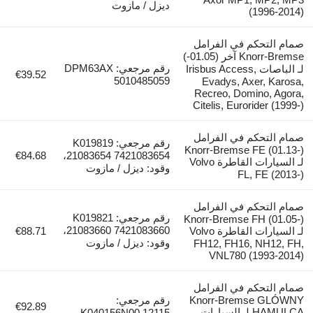
ديزل / مازوت
(1996-201
ام التحكم في الفرامل
Knorr-Bremse آخر (01.05-)
رقم مرجعي: DPM63AX
لـ الباصات Irisbus Access,
€39.52
5010485059
Evadys, Axer, Karo
Recreo, Domino, Agor
Citelis, Eurorider (199
ام التحكم في الفرامل
رقم مرجعي: K019819
Knorr-Bremse FE (01.13
€84.68
21083654 7421083654،
لـ السيارات القاطرة Volvo
وقود: ديزل / مازوت
FL, FE (201
ام التحكم في الفرامل
رقم مرجعي: K019821
Knorr-Bremse FH (01.05
21083660 7421083660،
لـ السيارات القاطرة Volvo
€88.71
وقود: ديزل / مازوت
FH12, FH16, NH12, F
VNL780 (1993-201
ام التحكم في الفرامل
Knorr-Bremse GLÓW
رقم مرجعي:
€92.89
HAMULCA لـ السيارات
K040156N00 12115