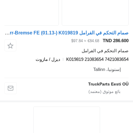
صمام التحكم في الفرامل Knorr-Bremse FE (01.13-) K019819 لـ السيارات القاطرة Volvo FL, FE (2013-)
TND 286.6
≈ $97.84
€84.68
ام التحكم في الفرامل
K019819 21083654 74210836
ديزل / مازوت
إستونيا، Tallinn
TruckParts Eesti 