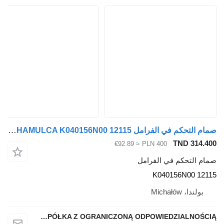
صمام التحكم في الفرامل Knorr-Bremse GLÓWNY HAMULCA K040156N00 12115 لـ السيارات القاطرة Volvo FE FL
TND 314.4
≈ €92.89
PLN 400
ام التحكم في الفرامل
K040156N00 121
بولندا، Michałów
QINDITO SPÓŁKA Z OGRANICZONĄ ODPOWIEDZIALNOŚCIĄ