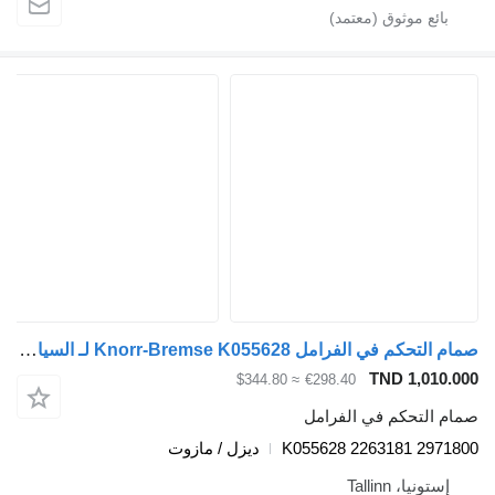
صمام التحكم في الفرامل Knorr-Bremse K055628 لـ السيارات القاطرة Scania L,P,G,R,S-series (2016-)
TND 1,010.0
≈ $344.80
€298.40
ام التحكم في الفرامل
K055628 2263181 29718
ديزل / مازوت
إستونيا، Tallinn