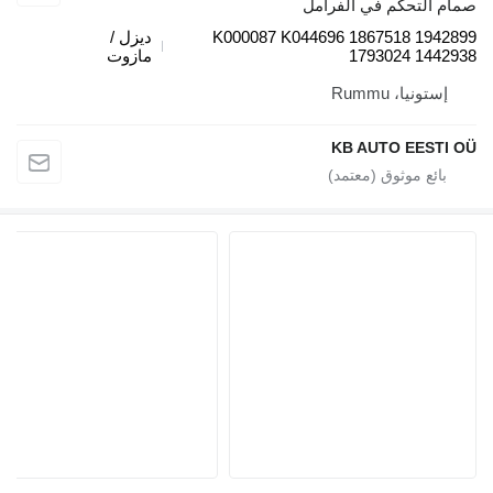
ام التحكم في الفرامل
K000087 K044696 1867518 19428
ديزل /
1793024 14429
مازوت
إستونيا، Rummu
KB AUTO EESTI 