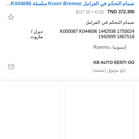
صمام التحكم في الفرامل Knorr-Bremse سلسلة R (01.04-) K000087 K044696 لـ الشاحنات Scania P,G,R,T-series (2004-2017)
TND 372.3
≈ $127.10
€110
ام التحكم في الفرامل
K000087 K044696 1442938 17930
ديزل /
1942899 18675
مازوت
إستونيا، Rummu
KB AUTO EESTI 