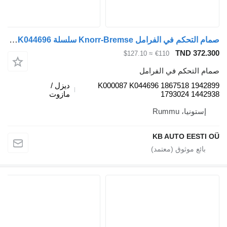
صمام التحكم في الفرامل Knorr-Bremse سلسلة R (01.04-) K000087 K044696 لـ الشاحنات Scania P,G,R,T-series (2004-2017)
TND 372.3
≈ $127.10
€110
ام التحكم في الفرامل
K000087 K044696 1867518 19428
ديزل /
1793024 14429
مازوت
إستونيا، Rummu
KB AUTO EESTI 