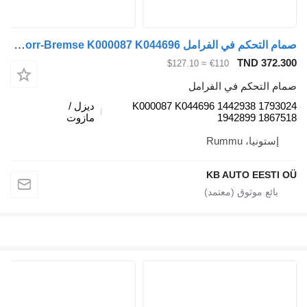
صمام التحكم في الفرامل Knorr-Bremse K000087 K044696 لـ الشاحنات Scania P,G,R,T-series (2004-2017)
TND 372.3
≈ $127.10
€110
ام التحكم في الفرامل
K000087 K044696 1442938 17930
ديزل /
1942899 18675
مازوت
إستونيا، Rummu
KB AUTO EESTI 