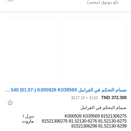
صمام التحكم في الفرامل Knorr-Bremse TGX 26.540 (01.07-) K000926 K039569 لـ الشاحنات MAN TGL, TGM, TGS, TGX (2005-2021)
TND 372.3
≈ $127.10
€110
ام التحكم في الفرامل
K000926 K039569 815213062
ديزل /
81521306276 81.52130-6276 81.52130-62
مازوت
81521306298 81.52130-62