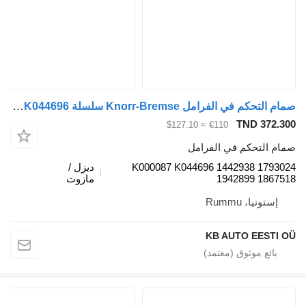
صمام التحكم في الفرامل Knorr-Bremse سلسلة R (01.04-) K000087 K044696 لـ الشاحنات Scania P,G,R,T-series (2004-2017)
TND 372.3
≈ $127.10
€110
ام التحكم في الفرامل
K000087 K044696 1442938 17930
ديزل /
1942899 18675
مازوت
إستونيا، Rummu
KB AUTO EESTI 