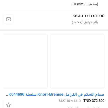
إستونيا، Rummu
KB AUTO EESTI 
صمام التحكم في الفرامل Knorr-Bremse سلسلة P (01.04-) K000087 K044696 لـ الشاحنات Scania P,G,R,T-series (2004-2017)
TND 372.3
≈ $127.10
€110