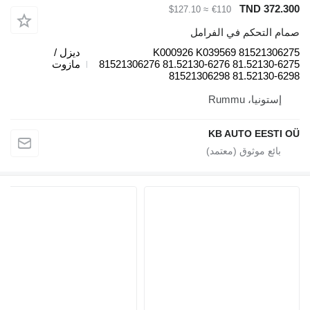
TND 372.3
≈ $127.10
€110
ام التحكم في الفرامل
K000926 K039569 815213062
ديزل /
81521306276 81.52130-6276 81.52130-62
مازوت
81521306298 81.52130-62
إستونيا، Rummu
KB AUTO EESTI 