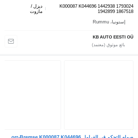
K000087 K044696 1442938 17930
ديزل /
1942899 18675
مازوت
إستونيا، Rummu
KB AUTO EESTI 
صمام التحكم في الفرامل Knorr-Bremse K000087 K044696 لـ الشاحنات Scania P,G,R,T-series (2004-2017)