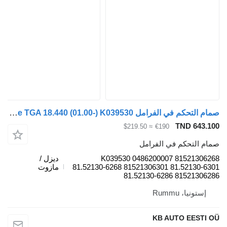
صمام التحكم في الفرامل Knorr-Bremse TGA 18.440 (01.00-) K039530 لـ الشاحنات MAN 4-series, TGA (1993-2009)
TND 643.1
≈ $219.50
€190
ام التحكم في الفرامل
K039530 0486200007 815213062
ديزل /
81.52130-6268 81521306301 81.52130-63
مازوت
81.52130-6286 815213062
إستونيا، Rummu
KB AUTO EESTI 