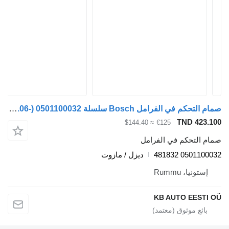
صمام التحكم في الفرامل Bosch سلسلة K (01.06-) 0501100032 لـ الباصات Scania K,N,F-series bus (2006-)
TND 423.100
≈ $144.40
€125
صمام التحكم في الفرامل
0501100032 481832
ديزل / مازوت
إستونيا، Rummu
KB AUTO EESTI OÜ