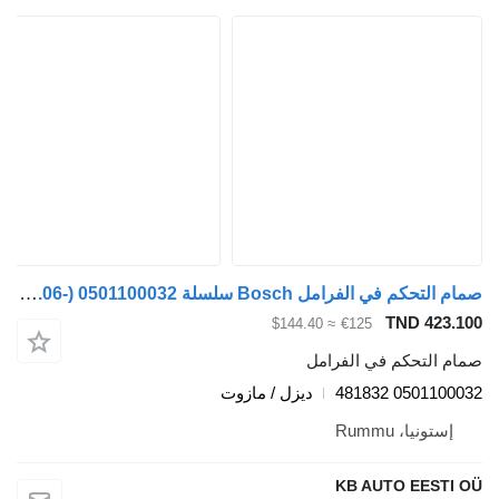
صمام التحكم في الفرامل Bosch سلسلة K (01.06-) 0501100032 لـ الباصات Scania K,N,F-series bus (2006-)
TND 423.100
≈ $144.40
€125
صمام التحكم في الفرامل
0501100032 481832
ديزل / مازوت
إستونيا، Rummu
KB AUTO EESTI OÜ