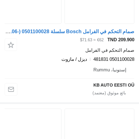
صمام التحكم في الفرامل Bosch سلسلة K (01.06-) 0501100028 لـ الباصات Scania K,N,F-series bus (2006-)
TND 209.900
≈ $71.63
€62
صمام التحكم في الفرامل
0501100028 481831
ديزل / مازوت
إستونيا، Rummu
KB AUTO EESTI OÜ