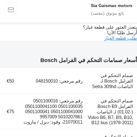
Sia Gaismas motors
يتعذر العثور على قطعة غيار؟
أرسل طلبًا الآن!
طلب قطعة الغيار
أسعار صمامات التحكم في الفرامل Bosch
صمام التحكم في
الفرامل Bosch لـ
رقم مرجعي: 048150010
€50
الباصات Setra 309hd
صمام التحكم في
رقم مرجعي: 0501100016
الفرامل Bosch B9
0501100035 0501100041100
€75
0501100041000 0501100041
(01.02-) لـ الباصات
5010207861 9957009
Volvo B6, B7, B9, B10,
21070011، وقود: ديزل / مازوت
B12 bus (1978-2011)
صمام التحكم في