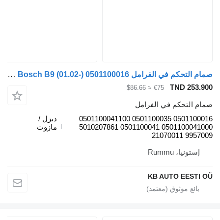
صمام التحكم في الفرامل Bosch B9 (01.02-) 0501100016 لـ الباصات Volvo B6, B7, B9, B10, B12 bus (1978-2011)
TND 253.900
≈ $86.66
€75
صمام التحكم في الفرامل
0501100016 0501100035 0501100041100
ديزل /
0501100041000 0501100041 5010207861
مازوت
9957009 21070011
إستونيا، Rummu
KB AUTO EESTI OÜ