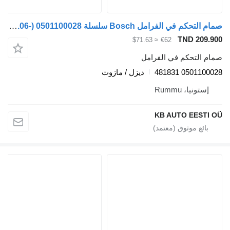
صمام التحكم في الفرامل Bosch سلسلة K (01.06-) 0501100028 لـ الباصات Scania K,N,F-series bus (2006-)
TND 209.900
≈ $71.63
€62
صمام التحكم في الفرامل
0501100028 481831
ديزل / مازوت
إستونيا، Rummu
KB AUTO EESTI OÜ