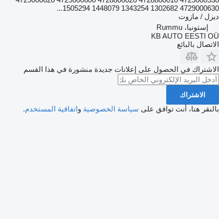
4729000630 1302682 1343254 1448079 1505294...
ديزل / مازوت
إستونيا، Rummu
KB AUTO EESTI OÜ
الاتصال بالبائع
الاشتراك في الحصول على إعلانات جديدة منشورة في هذا القسم
الاشتراك
بالنقر هنا، أنت توافق على
سياسة الخصوصية
و
اتفاقية المستخدم
.