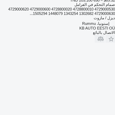
TND 203.100
€60
≈ $69.32
صمام التحكم في الفرامل
4729000530 4728800010 4728800020 4729000600 4729000620
4729000630 1302682 1343254 1448079 1505294...
ديزل / مازوت
إستونيا، Rummu
KB AUTO EESTI OÜ
الاتصال بالبائع