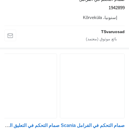
1942899
إستونيا، Kõrveküla
TSvaruosad
صمام التحكم في الفرامل Scania صمام التحكم في التعليق الهوائي، Ecas 1448079 لـ السيارات القاطرة Scania R440