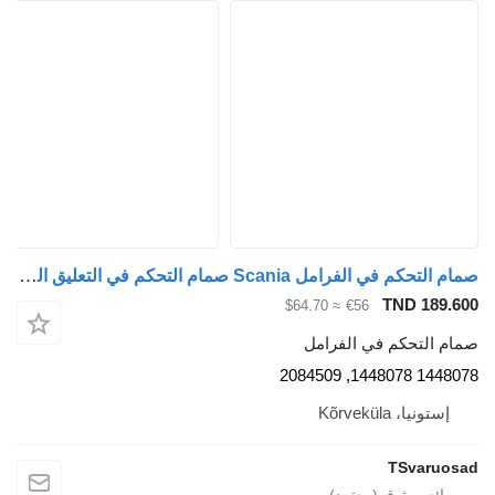
صمام التحكم في الفرامل Scania صمام التحكم في التعليق الهوائي، Ecas 1448078 لـ السيارات القاطرة Scania R440
TND 189.600
≈ $64.70
€56
صمام التحكم في الفرامل
1448078 1448078, 2084509
إستونيا، Kõrveküla
TSvaruosad