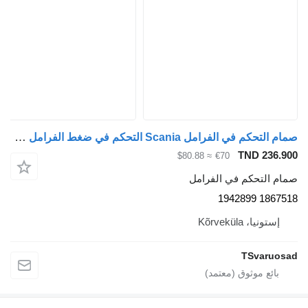
صمام التحكم في الفرامل Scania التحكم في ضغط الفرامل 1867518 لـ السيارات القاطرة Scania R480
TND 236.900
≈ $80.88
€70
صمام التحكم في الفرامل
1867518 1942899
إستونيا، Kõrveküla
TSvaruosad