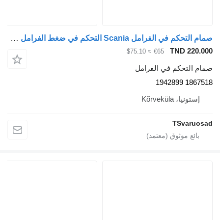
صمام التحكم في الفرامل Scania التحكم في ضغط الفرامل 1867518 لـ السيارات القاطرة Scania R620
TND 220.000
≈ $75.10
€65
صمام التحكم في الفرامل
1867518 1942899
إستونيا، Kõrveküla
TSvaruosad