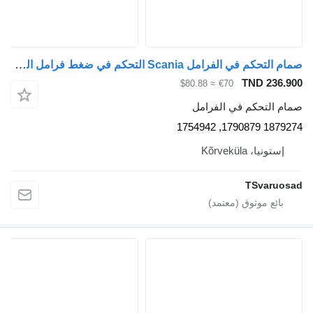
صمام التحكم في الفرامل Scania التحكم في ضغط فرامل المقطورة 1879274 لـ السيارات القاطرة Scania R410
TND 236.900
≈ $80.88
€70
صمام التحكم في الفرامل
1879274 1790879, 1754942
إستونيا، Kõrveküla
TSvaruosad