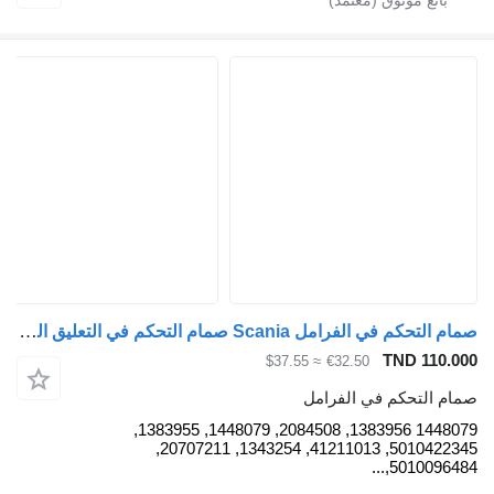
صمام التحكم في الفرامل Scania صمام التحكم في التعليق الهوائي، Ecas 1448079 لـ السيارات القاطرة Scania R420
TND 110.000
≈ $37.55
€32.50
صمام التحكم في الفرامل
1448079 1383956, 2084508, 1448079, 1383955,
5010422345, 41211013, 1343254, 20707211,
5010096484,...