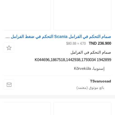
صمام التحكم في الفرامل Scania التحكم في ضغط الفرامل 1942899 لـ السيارات القاطرة Scania R440
TND 236.900
≈ $80.88
€70
صمام التحكم في الفرامل
1942899 K044696,1867518,1442938,1793034
إستونيا، Kõrveküla
TSvaruosad