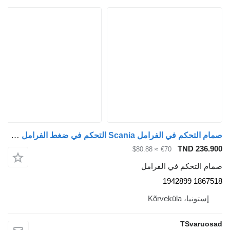
صمام التحكم في الفرامل Scania التحكم في ضغط الفرامل 1867518 لـ السيارات القاطرة Scania R480
TND 236.900
≈ $80.88
€70
صمام التحكم في الفرامل
1867518 1942899
إستونيا، Kõrveküla
TSvaruosad