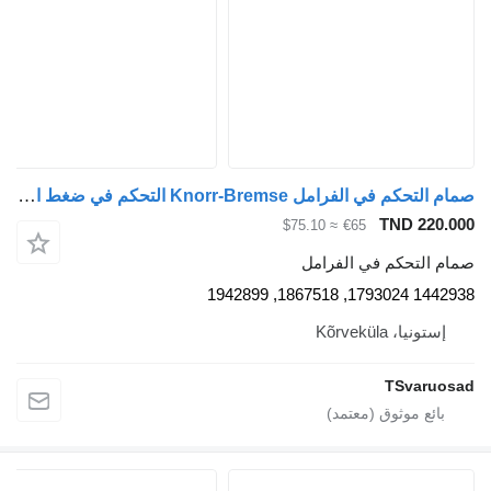
صمام التحكم في الفرامل Knorr-Bremse التحكم في ضغط الفرامل 1442938 لـ السيارات القاطرة Scania R420
TND 220.000
≈ $75.10
€65
صمام التحكم في الفرامل
1442938 1793024, 1867518, 1942899
إستونيا، Kõrveküla
TSvaruosad