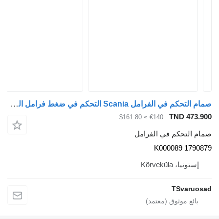
صمام التحكم في الفرامل Scania التحكم في ضغط فرامل المقطورة 1790879 لـ السيارات القاطرة Scania R480
TND 473.900
≈ $161.80
€140
صمام التحكم في الفرامل
1790879 K000089
إستونيا، Kõrveküla
TSvaruosad