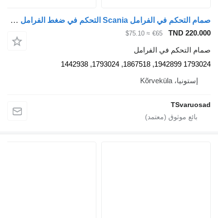
صمام التحكم في الفرامل Scania التحكم في ضغط الفرامل 1793024 لـ السيارات القاطرة Scania R420
TND 220.000
≈ $75.10
€65
صمام التحكم في الفرامل
1793024 1942899, 1867518, 1793024, 1442938
إستونيا، Kõrveküla
TSvaruosad