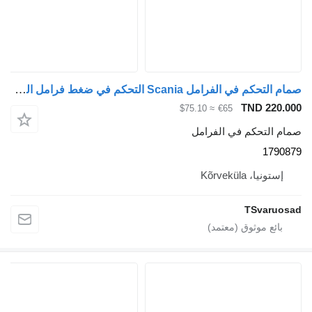
صمام التحكم في الفرامل Scania التحكم في ضغط فرامل المقطورة 1790879 لـ السيارات القاطرة Scania R480
TND 220.000
≈ $75.10
€65
صمام التحكم في الفرامل
1790879
إستونيا، Kõrveküla
TSvaruosad