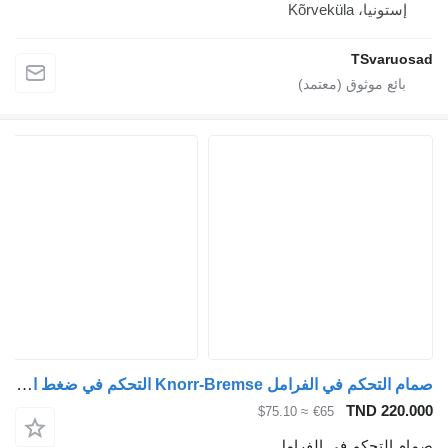
إستونيا، Kõrveküla
TSvaruosad
صمام التحكم في الفرامل Knorr-Bremse التحكم في ضغط الفرامل 1942899 لـ السيارات القاطرة Scania R440
TND 220.000
≈ $75.10
€65
صمام التحكم في الفرامل