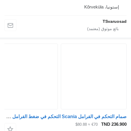
إستونيا، Kõrveküla
TSvaruosad
صمام التحكم في الفرامل Scania التحكم في ضغط الفرامل 1867518 لـ السيارات القاطرة Scania R480
TND 236.900
≈ $80.88
€70