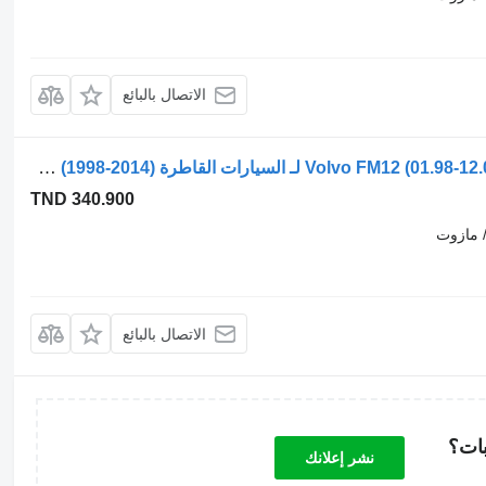
الاتصال بالبائع
صمام التحكم في الفرامل Volvo FM12 (01.98-12.05) 0501100019 لـ السيارات القاطرة Volvo FM7-FM12, FM, FMX (1998-2014)
TND 340.900
 مازوت
الاتصال بالبائع
بات؟
نشر إعلانك