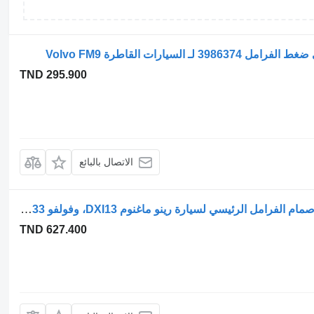
TND 295.900
الاتصال بالبائع
صمام التحكم في الفرامل Knorr-Bremse صمام الفرامل الرئيسي لسيارة رينو ماغنوم DXI13، وفولفو FM9 5010633 لـ السيارات القاطرة Volvo FM9
TND 627.400