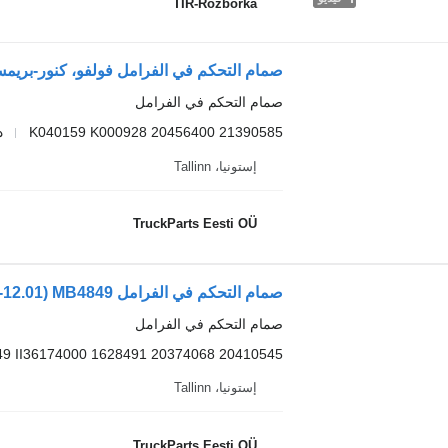
TIR-Rozborka
صمام التحكم في الفرامل
K040159 K000928 20456400 21390585
د
إستونيا، Tallinn
TruckParts Eesti OÜ
صمام التحكم في الفرامل
9 II36174000 1628491 20374068 20410545
إستونيا، Tallinn
TruckParts Eesti OÜ