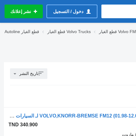
دخول / التسجيل
نشر إعلانك
قطع الغيار Volvo FM
قطع الغيار Volvo Trucks
قطع الغيار
Autoline
تاريخ النشر
صمام التحكم في الفرامل VOLVO,KNORR-BREMSE FM12 (01.98-12.05) 0501100019 لـ السيارات القاطرة Volvo FM7-FM12, FM, FMX (1998-2014)
TND 340.900
 مازوت