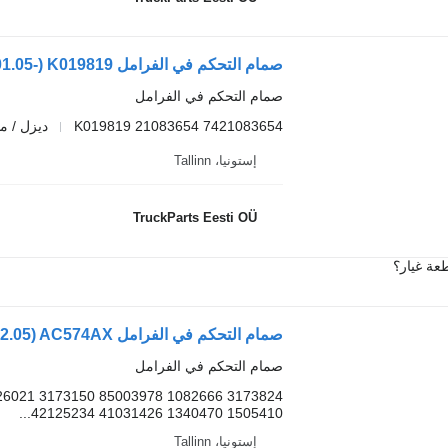
صمام التحكم في الفرامل
K019819 21083654 7421083654
ديزل / م
إستونيا، Tallinn
TruckParts Eesti OÜ
عة غيار؟
صمام التحكم في الفرامل
6021 3173150 85003978 1082666 3173824
42125234 41031426 1340470 1505410...
إستونيا، Tallinn