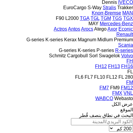
Dennis
IVECO
EuroCargo
S-Way
Stralis
Trakker
Knorr-Bremse
MAN
F90
L2000
TGA
TGL
TGM
TGS
TGX
MAY
Mercedes-Benz
Actros
Antos
Arocs
Atego
Axor
Econic
Renault
G-series
K-series
Kerax
Magnum
Midlum
Premium
Scania
G-series
K-series
P-series
R-series
Schmitz Cargobull
Sorl
Swagelok
Volvo
FH
FH12
FH13
FH16
FL
FL6
FL7
FL10
FL12
FL 280
FM
FM7
FM9
FM12
FMX
VNL
WABCO
Webasto
عرض الكل
الموقع
البحث في نطاق بنصف قُطر