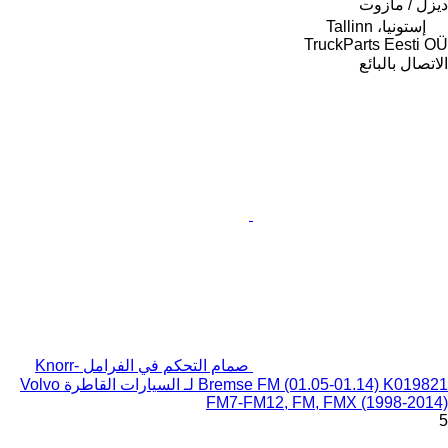
ديزل / مازوت
إستونيا، Tallinn
TruckParts Eesti OÜ
الاتصال بالبائع
صمام التحكم في الفرامل Knorr-
Bremse FM (01.05-01.14) K019821 لـ السيارات القاطرة Volvo
FM7-FM12, FM, FMX (1998-2014)
5