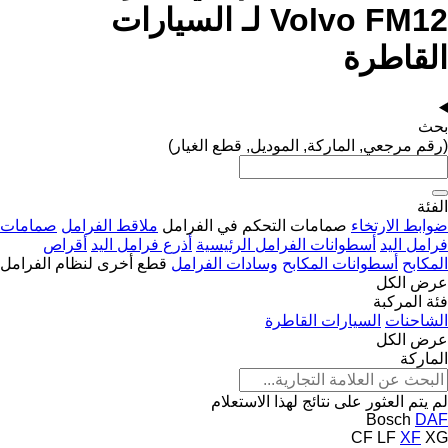
Volvo FM12 لـ السيارات
القاطرة
بحث
(رقم مرجعي, الماركة, الموديل, قطع الغيار)
الفئة
ضوابط الارتخاء
صمامات التحكم في الفرامل
ملاقط الفرامل
صمامات
فرامل اليد
أسطوانات الفرامل الرئيسية
أذرع فرامل اليد
أقراص
المكابح
أسطوانات المكابح
وسادات الفرامل
قطع أخرى لنظام الفرامل
عرض الكل
فئة المركبة
الشاحنات
السيارات القاطرة
عرض الكل
الماركة
لم يتم العثور على نتائج لهذا الاستعلام
Bosch
DAF
CF
LF
XF
XG