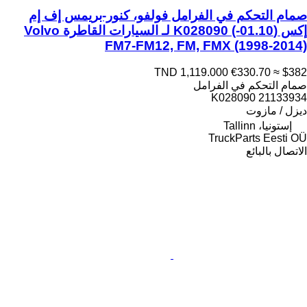
صمام التحكم في الفرامل فولفو، كنور-بريمس إف إم
إكس (01.10-) K028090 لـ السيارات القاطرة Volvo
FM7-FM12, FM, FMX (1998-2014)
TND 1,119.000
€330.70
≈ $382
صمام التحكم في الفرامل
K028090 21133934
ديزل / مازوت
إستونيا، Tallinn
TruckParts Eesti OÜ
الاتصال بالبائع