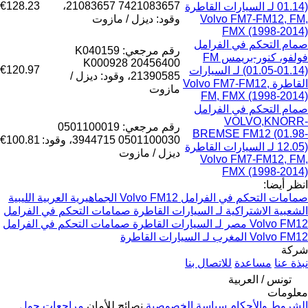
€128.23
21083657 7421083657،
01.14) لـ السيارات القاطرة
Volvo FM7-FM12, FM,
وقود: ديزل / مازوت
FMX (1998-2014)
صمام التحكم في الفرامل
رقم مرجعي: K040159
فولفو، كنور-بريمس FM
K000928 20456400
€120.97
(01.05-01.14) لـ السيارات
21390585، وقود: ديزل /
القاطرة Volvo FM7-FM12,
مازوت
FM, FMX (1998-2014)
صمام التحكم في الفرامل
VOLVO,KNORR-
رقم مرجعي: 0501100019
BREMSE FM12 (01.98-
0501100030 3944715، وقود:
€100.81
12.05) لـ السيارات القاطرة
ديزل / مازوت
Volvo FM7-FM12, FM,
FMX (1998-2014)
انظر أيضا:
صمامات التحكم في الفرامل Volvo FM12 الجماهيرية العربية الليبية
الشعبية الاشتراكية لـ السيارات القاطرة
صمامات التحكم في الفرامل
Volvo FM12 مصر لـ السيارات القاطرة
صمامات التحكم في الفرامل
Volvo FM12 المغرب لـ السيارات القاطرة
شركة
نبذة عنا
مساعدة
للاتصال بنا
تونس / العربية
معلومات
الشروط والأحكام
سياسة الخصوصية
نصائح للأمان
مراجعات حول