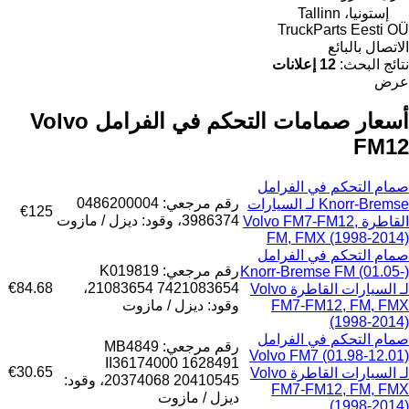
إستونيا، Tallinn
TruckParts Eesti OÜ
الاتصال بالبائع
نتائج البحث:
12 إعلانات
عرض
أسعار صمامات التحكم في الفرامل Volvo
FM12
صمام التحكم في الفرامل
رقم مرجعي: 0486200004
Knorr-Bremse لـ السيارات
€125
3986374، وقود: ديزل / مازوت
القاطرة Volvo FM7-FM12,
FM, FMX (1998-2014)
صمام التحكم في الفرامل
رقم مرجعي: K019819
Knorr-Bremse FM (01.05-)
€84.68
21083654 7421083654،
لـ السيارات القاطرة Volvo
FM7-FM12, FM, FMX
وقود: ديزل / مازوت
(1998-2014)
صمام التحكم في الفرامل
رقم مرجعي: MB4849
Volvo FM7 (01.98-12.01)
II36174000 1628491
€30.65
لـ السيارات القاطرة Volvo
20374068 20410545، وقود:
FM7-FM12, FM, FMX
ديزل / مازوت
(1998-2014)