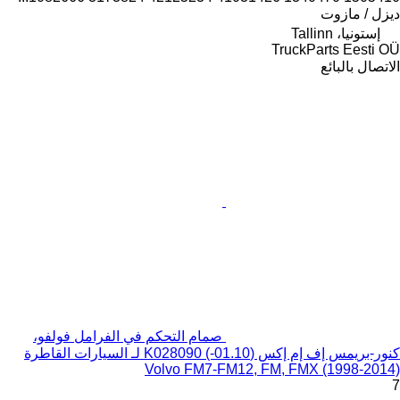
ديزل / مازوت
إستونيا، Tallinn
TruckParts Eesti OÜ
الاتصال بالبائع
صمام التحكم في الفرامل فولفو،
كنور-بريمس إف إم إكس (01.10-) K028090 لـ السيارات القاطرة
Volvo FM7-FM12, FM, FMX (1998-2014)
7