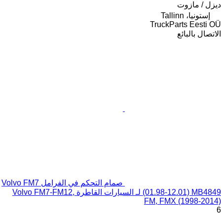
ديزل / مازوت
إستونيا، Tallinn
TruckParts Eesti OÜ
الاتصال بالبائع
صمام التحكم في الفرامل Volvo FM7
(01.98-12.01) MB4849 لـ السيارات القاطرة Volvo FM7-FM12,
FM, FMX (1998-2014)
6