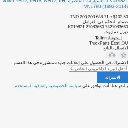
K019821 لـ السيارات القاطرة Volvo FH12, FH16, NH12, FH,
VNL780 (1993-2014)
TND 300.300
€88.71
≈ $102.50
صمام التحكم في الفرامل
K019821 21083660 7421083660
ديزل / مازوت
إستونيا، Tallinn
TruckParts Eesti OÜ
الاتصال بالبائع
الاشتراك في الحصول على إعلانات جديدة منشورة في هذا القسم
الاشتراك
بالنقر هنا، أنت توافق على
سياسة الخصوصية
و
اتفاقية المستخدم
.