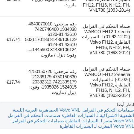
مازوت
FH12, FH16, NH12, FH,
VNL780 (1993-2014)
رقم مرجعي: 4640070010
صمام التحكم في الفرامل
1934938 7420746460
WABCO FH12 1-seeria
81.43610-6129
(01.93-12.02) لـ السيارات
€17.74
81436106129 5021170189
القاطرة Volvo FH12,
81.43610-6124
FH16, NH12, FH,
81436106124 1445900...،
VNL780 (1993-2014)
وقود: ديزل / مازوت
صمام التحكم في الفرامل
رقم مرجعي: 4750150720
WABCO FH12 2-seeria
4750150630 21339179
(01.02-) لـ السيارات
7421339179 20382312
€17.74
القاطرة Volvo FH12,
1524015 1935026، وقود:
FH16, NH12, FH,
ديزل / مازوت
VNL780 (1993-2014)
انظر أيضا:
صمامات التحكم في الفرامل Volvo VNL الجماهيرية العربية الليبية
الشعبية الاشتراكية لـ السيارات القاطرة
صمامات التحكم في الفرامل
Volvo VNL مصر لـ السيارات القاطرة
صمامات التحكم في الفرامل
Volvo VNL المغرب لـ السيارات القاطرة