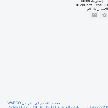
إستونيا، Tallinn
TruckParts Eesti OÜ
الاتصال بالبائع
صمام التحكم في الفرامل WABCO
9617232150 لـ السيارات القاطرة Volvo FH12, FH16, NH12, FH,