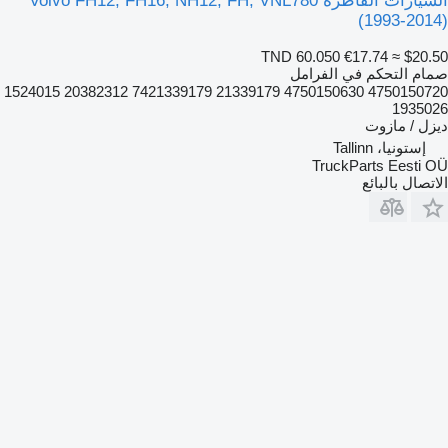
السيارات القاطرة Volvo FH12, FH16, NH12, FH, VNL780
(1993-2014)
TND 60.050
€17.74
≈ $20.50
صمام التحكم في الفرامل
4750150720 4750150630 21339179 7421339179 20382312 1524015
1935026
ديزل / مازوت
إستونيا، Tallinn
TruckParts Eesti OÜ
الاتصال بالبائع