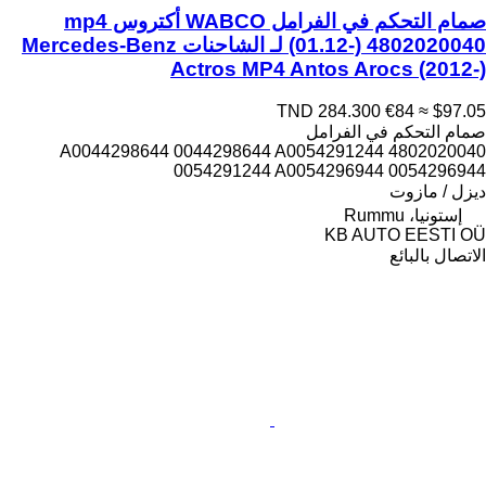
صمام التحكم في الفرامل WABCO أكتروس mp4
(01.12-) 4802020040 لـ الشاحنات Mercedes-Benz
Actros MP4 Antos Arocs (2012-)
TND 284.300
€84
≈ $97.05
صمام التحكم في الفرامل
4802020040 A0044298644 0044298644 A0054291244
0054291244 A0054296944 0054296944
ديزل / مازوت
إستونيا، Rummu
KB AUTO EESTI OÜ
الاتصال بالبائع