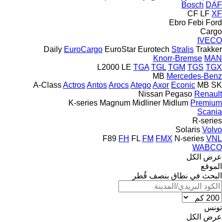
Bosch
DAF
CF
LF
XF
Ebro
Febi
Ford
Cargo
IVECO
Daily
EuroCargo
EuroStar
Eurotech
Stralis
Trakker
Knorr-Bremse
MAN
L2000
LE
TGA
TGL
TGM
TGS
TGX
MB
Mercedes-Benz
A-Class
Actros
Antos
Arocs
Atego
Axor
Econic
MB
SK
Nissan
Pegaso
Renault
K-series
Magnum
Midliner
Midlum
Premium
Scania
R-series
Solaris
Volvo
F89
FH
FL
FM
FMX
N-series
VNL
WABCO
عرض الكل
الموقع
البحث في نطاق بنصف قُطر
تونس
عرض الكل