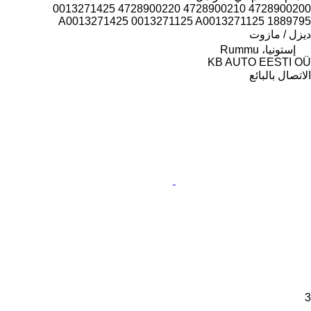
4728900200 4728900210 4728900220 0013271425
A0013271425 0013271125 A0013271125 1889795
ديزل / مازوت
إستونيا، Rummu
KB AUTO EESTI OÜ
الاتصال بالبائع
3