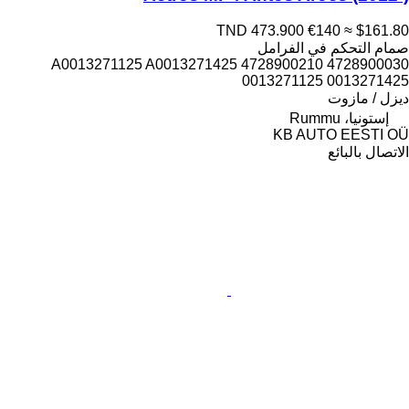
TND 473.900
€140
≈ $161.80
صمام التحكم في الفرامل
4728900030 4728900210 A0013271125 A0013271425
0013271125 0013271425
ديزل / مازوت
إستونيا، Rummu
KB AUTO EESTI OÜ
الاتصال بالبائع