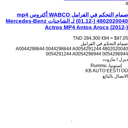
4
صمام التحكم في الفرامل WABCO أكتروس mp4
(01.12-) 4802020040 لـ الشاحنات Mercedes-Benz
Actros MP4 Antos Arocs (2012-)
TND 284.300
€84
≈ $97.05
صمام التحكم في الفرامل
4802020040 A0044298644 0044298644 A0054291244
0054291244 A0054296944 0054296944
ديزل / مازوت
إستونيا، Rummu
KB AUTO EESTI OÜ
الاتصال بالبائع