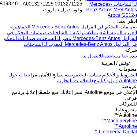
€198.40
0013271225 A0013271225،
لـ الشاحنات Mercedes-
Benz Actros MP4 Antos
وقود: ديزل / مازوت
Arocs (2012-)
انظر أيضا:
صمامات التحكم في الفرامل Mercedes-Benz Antos الجماهيرية
العربية الليبية الشعبية الاشتراكية لـ الشاحنات
صمامات التحكم في
الفرامل Mercedes-Benz Antos مصر لـ الشاحنات
صمامات التحكم
في الفرامل Mercedes-Benz Antos المغرب لـ الشاحنات
شركة
نبذة عنا
مساعدة
للاتصال بنا
تونس / العربية
معلومات
الشروط والأحكام
سياسة الخصوصية
نصائح للأمان
مراجعات حول
Autoline
دليل (كتالوج) العلامات التجارية
عروضنا
الإعلان في موقع Autoline.
نشر إعلانك
ضع ملصقًا إعلانيًا
برنامج
فرعي
للشركات
مشروعاتنا
Autoline™
Machineryline™
Agroline™
Linemedia Digital ™