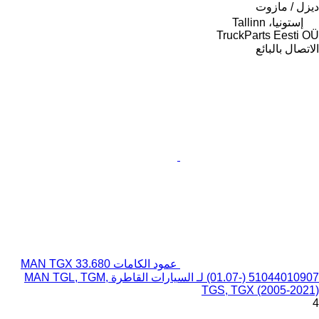
ديزل / مازوت
إستونيا، Tallinn
TruckParts Eesti OÜ
الاتصال بالبائع
عمود الكامات MAN TGX 33.680
(01.07-) 51044010907 لـ السيارات القاطرة MAN TGL, TGM,
TGS, TGX (2005-2021)
4