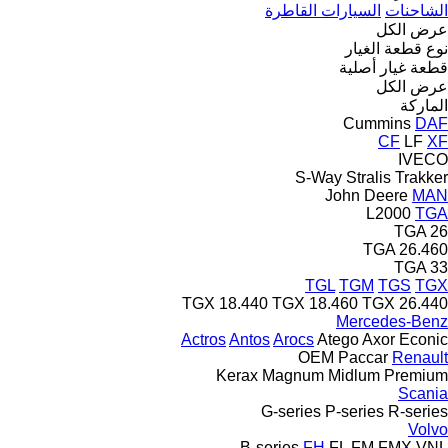
الشاحنات
السيارات القاطرة
عرض الكل
نوع قطعة الغيار
قطعة غيار أصلية
عرض الكل
الماركة
Cummins
DAF
CF
LF
XF
IVECO
S-Way
Stralis
Trakker
John Deere
MAN
L2000
TGA
TGA 26
TGA 26.460
TGA 33
TGL
TGM
TGS
TGX
TGX 18.440
TGX 18.460
TGX 26.440
Mercedes-Benz
Actros
Antos
Arocs
Atego
Axor
Econic
OEM
Paccar
Renault
Kerax
Magnum
Midlum
Premium
Scania
G-series
P-series
R-series
Volvo
B-series
FH
FL
FM
FMX
VNL