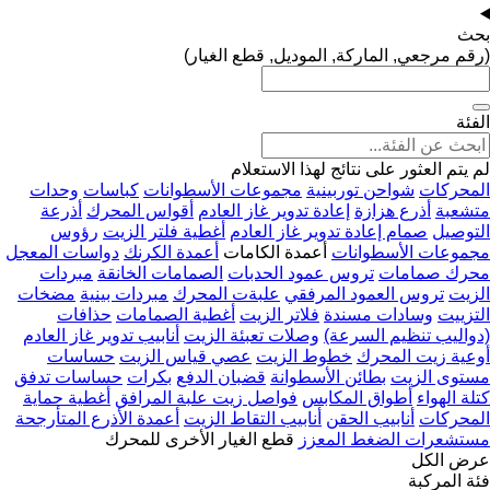
بحث
(رقم مرجعي, الماركة, الموديل, قطع الغيار)
الفئة
لم يتم العثور على نتائج لهذا الاستعلام
المحركات
شواحن توربينية
مجموعات الأسطوانات
كباسات
وحدات
متشعبة
أذرع هزازة
إعادة تدوير غاز العادم
أقواس المحرك
أذرعة
التوصيل
صمام إعادة تدوير غاز العادم
أغطية فلتر الزيت
رؤوس
مجموعات الأسطوانات
أعمدة الكامات
أعمدة الكرنك
دواسات المعجل
محرك صمامات
تروس عمود الحدبات
الصمامات الخانقة
مبردات
الزيت
تروس العمود المرفقي
علبةت المحرك
مبردات بينية
مضخات
التزييت
وسادات مسندة
فلاتر الزيت
أغطية الصمامات
حذافات
(دواليب تنظيم السرعة)
وصلات تعبئة الزيت
أنابيب تدوير غاز العادم
أوعية زيت المحرك
خطوط الزيت
عصي قياس الزيت
حساسات
مستوى الزيت
بطائن الأسطوانة
قضبان الدفع
بكرات
حساسات تدفق
كتلة الهواء
أطواق المكابس
فواصل زيت علبة المرافق
أغطية حماية
المحركات
أنابيب الحقن
أنابيب التقاط الزيت
أعمدة الأذرع المتأرجحة
مستشعرات الضغط المعزز
قطع الغيار الأخرى للمحرك
عرض الكل
فئة المركبة