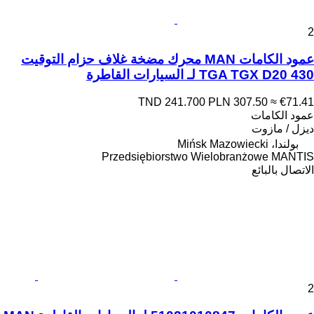
2
عمود الكامات MAN محرك مضخة غلاف حزام التوقيت
TGA TGX D20 430 لـ السيارات القاطرة
TND 241.700
PLN 307.50
≈ €71.41
عمود الكامات
ديزل / مازوت
بولندا، Mińsk Mazowiecki
Przedsiębiorstwo Wielobranżowe MANTIS
الاتصال بالبائع
2