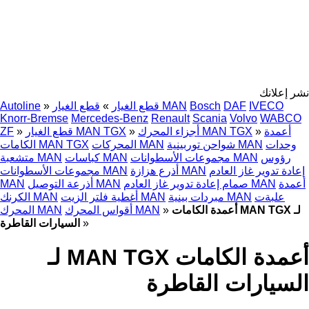
نشر إعلانك
IVECO
DAF
Bosch
قطع الغيار MAN
قطع الغيار
»
»
Autoline
Knorr-Bremse
Mercedes-Benz
Renault
Scania
Volvo
WABCO
أعمدة
»
أجزاء المحرك MAN TGX
»
قطع الغيار MAN TGX
»
ZF
وحدات
شواحن توربينية MAN
المحركات MAN
الكامات MAN TGX
رؤوس
مجموعات الأسطوانات MAN
كباسات MAN
متشعبة MAN
إعادة تدوير غاز العادم
أذرع هزازة MAN
مجموعات الأسطوانات MAN
أعمدة
صمام إعادة تدوير غاز العادم MAN
أذرعة التوصيل MAN
MAN
علبةت
مبردات بينية MAN
أغطية فلتر الزيت MAN
الكرنك MAN
أعمدة الكامات MAN TGX لـ
»
أقواس المحرك MAN
المحرك MAN
»
السيارات القاطرة
أعمدة الكامات MAN TGX لـ
السيارات القاطرة