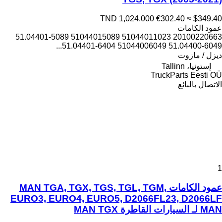
TND 1,024.000
€302.40
≈ $349.40
عمود الكامات
20100220663 51044011023 51044015089 51.04401-5089
51.04400-6049 51044006049 51.04401-6404...
ديزل / مازوت
إستونيا، Tallinn
TruckParts Eesti OÜ
الاتصال بالبائع
1
عمود الكامات MAN TGA, TGX, TGS, TGL, TGM,
EURO3, EURO4, EURO5, D2066FL23, D2066LF
MAN لـ السيارات القاطرة MAN TGX