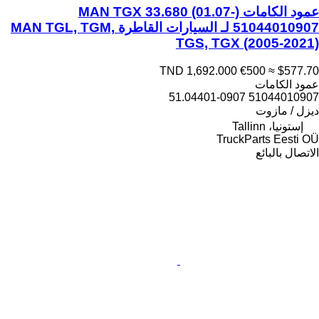
عمود الكامات MAN TGX 33.680 (01.07-)
51044010907 لـ السيارات القاطرة MAN TGL, TGM,
TGS, TGX (2005-2021)
TND 1,692.000
€500
≈ $577.70
عمود الكامات
51044010907 51.04401-0907
ديزل / مازوت
إستونيا، Tallinn
TruckParts Eesti OÜ
الاتصال بالبائع