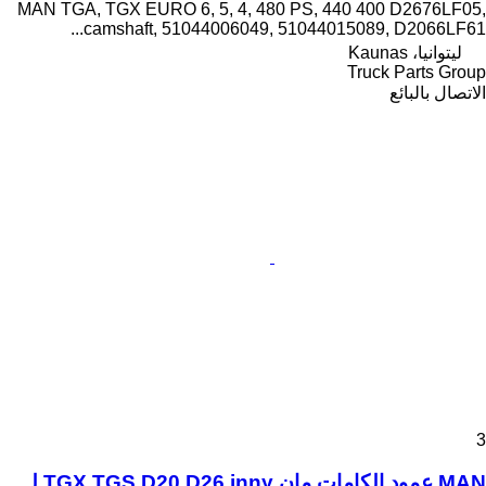
MAN TGA, TGX EURO 6, 5, 4, 480 PS, 440 400 D2676LF05,
camshaft, 51044006049, 51044015089, D2066LF61...
ليتوانيا، Kaunas
Truck Parts Group
الاتصال بالبائع
3
MAN عمود الكامات مان TGX TGS D20 D26 inny لـ