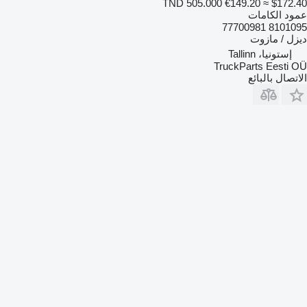
TND 505.000
€149.20
≈ $172.40
عمود الكامات
8101095 77700981
ديزل / مازوت
إستونيا، Tallinn
TruckParts Eesti OÜ
الاتصال بالبائع