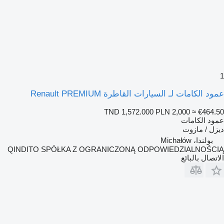
1
عمود الكامات لـ السيارات القاطرة Renault PREMIUM
TND 1,572.000
PLN 2,000
≈ €464.50
عمود الكامات
ديزل / مازوت
بولندا، Michałów
QINDITO SPÓŁKA Z OGRANICZONĄ ODPOWIEDZIALNOŚCIĄ
الاتصال بالبائع