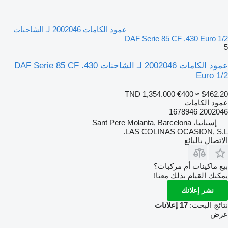
عمود الكامات 2002046 لـ الشاحنات
DAF Serie 85 CF .430 Euro 1/2
5
عمود الكامات 2002046 لـ الشاحنات DAF Serie 85 CF .430
Euro 1/2
TND 1,354.000
€400
≈ $462.20
عمود الكامات
2002046 1678946
إسبانيا، Sant Pere Molanta, Barcelona
LAS COLINAS OCASION, S.L.
الاتصال بالبائع
بيع ماكينات أم مركبات؟
يمكنك القيام بذلك معنا!
نشر إعلانك
نتائج البحث:
17 إعلانات
عرض