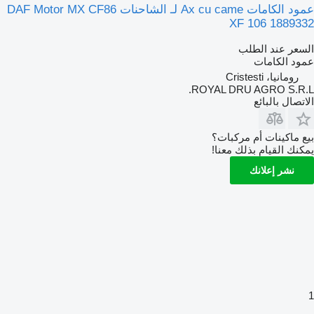
عمود الكامات Ax cu came لـ الشاحنات DAF Motor MX CF86
XF 106 1889332
السعر عند الطلب
عمود الكامات
رومانيا، Cristesti
ROYAL DRU AGRO S.R.L.
الاتصال بالبائع
بيع ماكينات أم مركبات؟
يمكنك القيام بذلك معنا!
نشر إعلانك
1