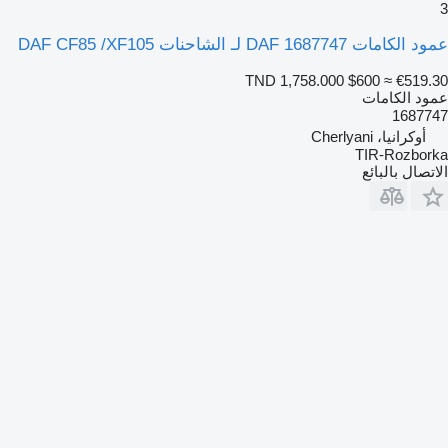
3
عمود الكامات DAF 1687747 لـ الشاحنات DAF CF85 /XF105
TND 1,758.000
$600
≈ €519.30
عمود الكامات
1687747
أوكرانيا، Cherlyani
TIR-Rozborka
الاتصال بالبائع