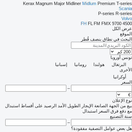
Kerax
Magnum
Major
Midliner
Midlum
Premium
T-series
Scania
P-series
R-series
Volvo
FH
FL
FM
FMX
9700
4500
عرض الكل
الموقع
البحث في نطاق بنصف قُطر
تونس
أوروبا
البرتغال
هولندا
رومانيا
إسبانيا
الأخرى
أوكرانيا
السعر
–
نوع الإعلان
بيع
من الجهة الصانعة
الإيجار الطويل الأمد
الرصيد
على أقساط
استبدال
مع دفع فرق السعر
استبدال
سنة التصنيع
–
هل بعض عوامل التصفية مفقودة؟