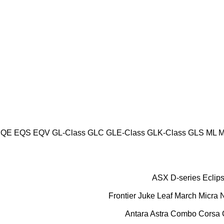
EQE
EQS
EQV
GL-Class
GLC
GLE-Class
GLK-Class
GLS
ML
M
ASX
D-series
Eclip
Frontier
Juke
Leaf
March
Micra
Antara
Astra
Combo
Corsa