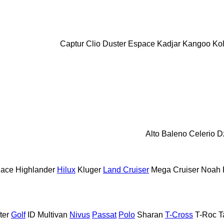
Captur
Clio
Duster
Espace
Kadjar
Kangoo
Ko
Alto
Baleno
Celerio
D
iace
Highlander
Hilux
Kluger
Land Cruiser
Mega Cruiser
Noah
ter
Golf
ID
Multivan
Nivus
Passat
Polo
Sharan
T-Cross
T-Roc
T