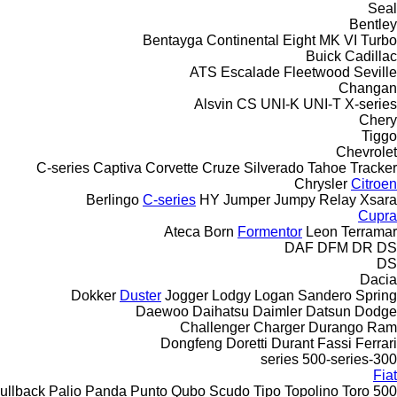
Seal
Bentley
Bentayga
Continental
Eight
MK VI
Turbo
Buick
Cadillac
ATS
Escalade
Fleetwood
Seville
Changan
Alsvin
CS
UNI-K
UNI-T
X-series
Chery
Tiggo
Chevrolet
C-series
Captiva
Corvette
Cruze
Silverado
Tahoe
Tracker
Chrysler
Citroen
Berlingo
C-series
HY
Jumper
Jumpy
Relay
Xsara
Cupra
Ateca
Born
Formentor
Leon
Terramar
DAF
DFM
DR
DS
DS
Dacia
Dokker
Duster
Jogger
Lodgy
Logan
Sandero
Spring
Daewoo
Daihatsu
Daimler
Datsun
Dodge
Challenger
Charger
Durango
Ram
Dongfeng
Doretti
Durant
Fassi
Ferrari
500-series
300-series
Fiat
ullback
Palio
Panda
Punto
Qubo
Scudo
Tipo
Topolino
Toro
500