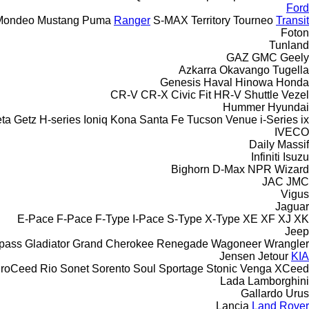
Ford
Mondeo
Mustang
Puma
Ranger
S-MAX
Territory
Tourneo
Transit
Foton
Tunland
GAZ
GMC
Geely
Azkarra
Okavango
Tugella
Genesis
Haval
Hinowa
Honda
CR-V
CR-X
Civic
Fit
HR-V
Shuttle
Vezel
Hummer
Hyundai
eta
Getz
H-series
Ioniq
Kona
Santa Fe
Tucson
Venue
i-Series
ix
IVECO
Daily
Massif
Infiniti
Isuzu
Bighorn
D-Max
NPR
Wizard
JAC
JMC
Vigus
Jaguar
E-Pace
F-Pace
F-Type
I-Pace
S-Type
X-Type
XE
XF
XJ
XK
Jeep
pass
Gladiator
Grand Cherokee
Renegade
Wagoneer
Wrangler
Jensen
Jetour
KIA
roCeed
Rio
Sonet
Sorento
Soul
Sportage
Stonic
Venga
XCeed
Lada
Lamborghini
Gallardo
Urus
Lancia
Land Rover