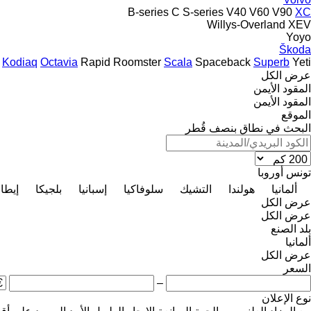
B-series
C
S-series
V40
V60
V90
XC
Willys-Overland
XEV
Yoyo
Škoda
Kodiaq
Octavia
Rapid
Roomster
Scala
Spaceback
Superb
Yeti
عرض الكل
المقود الأيمن
المقود الأيمن
الموقع
البحث في نطاق بنصف قُطر
تونس
أوروبا
ألمانيا
هولندا
التشيك
سلوفاكيا
إسبانيا
بلجيكا
إيطال
عرض الكل
عرض الكل
بلد الصنع
ألمانيا
عرض الكل
السعر
–
نوع الإعلان