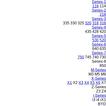
1-Series
116
114
2-Series
218
3-Series
335
330
325
320
318
316
4-Series
435
428
420
5-Series
530
520
6-Series
640
635
7-Series
750
745
740
730
8-Series
850
M-Series
M3
M5
M6
X-Series
X1
X2
X3
X4
X5
X6
X7
Z-Series
Z3
Z4
i-Series
i3
i4
iX1
BYD