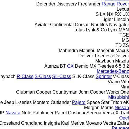
Defender
Discovery
Freelander
Range Rover
Lexus
IS
LX
NX
RX
UX
Ligier
Lincoln
Aviator
Continental
Corsair
Nautilus
Navigator
Lotus
Lynk & Co
Lynx
MAN
TGE
MG
TD
ZS
Mahindra
Manitou
Maserati
Maxus
Deliver
T-series
eDeliver
Maybach
Mazda
Atenza
BT
CX
Demio
MX
T-series
6
5
3
2
Mercedes-Benz
aybach
R-Class
S-Class
SL-Class
SLK-Class
Sprinter
V-Class
Viano
Vito
Mini
Clubman
Cooper
Countryman
John Cooper Works
One
Mitsubishi
se
Jeep
L-series
Montero
Outlander
Pajero
Space Star
Triton
eK
Morgan
Morris
Nissan
NP
Navara
Note
Pathfinder
Patrol
Qashqai
Serena
Versa
X-Trail
Opel
Crossland
Grandland
Insignia
Karl
Meriva
Movano
Vectra
Zafira
Peugeot