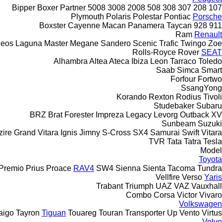
Bipper
Boxer
Partner
5008
3008
2008
508
308
307
208
107
Plymouth
Polaris
Polestar
Pontiac
Porsche
Boxster
Cayenne
Macan
Panamera
Taycan
928
911
Ram
Renault
leos
Laguna
Master
Megane
Sandero
Scenic
Trafic
Twingo
Zoe
Rolls-Royce
Rover
SEAT
Alhambra
Altea
Ateca
Ibiza
Leon
Tarraco
Toledo
Saab
Simca
Smart
Forfour
Fortwo
SsangYong
Korando
Rexton
Rodius
Tivoli
Studebaker
Subaru
BRZ
Brat
Forester
Impreza
Legacy
Levorg
Outback
XV
Sunbeam
Suzuki
zire
Grand Vitara
Ignis
Jimny
S-Cross
SX4
Samurai
Swift
Vitara
TVR
Tata
Tatra
Tesla
Model
Toyota
Premio
Prius
Proace
RAV4
SW4
Sienna
Sienta
Tacoma
Tundra
Vellfire
Verso
Yaris
Trabant
Triumph
UAZ
VAZ
Vauxhall
Combo
Corsa
Victor
Vivaro
Volkswagen
aigo
Tayron
Tiguan
Touareg
Touran
Transporter
Up
Vento
Virtus
Volvo