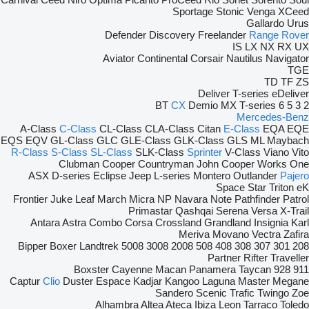
Sportage
Stonic
Venga
XCeed
Gallardo
Urus
Defender
Discovery
Freelander
Range Rover
IS
LX
NX
RX
UX
Aviator
Continental
Corsair
Nautilus
Navigator
TGE
TD
TF
ZS
Deliver
T-series
eDeliver
BT
CX
Demio
MX
T-series
6
5
3
2
Mercedes-Benz
A-Class
C-Class
CL-Class
CLA-Class
Citan
E-Class
EQA
EQE
EQS
EQV
GL-Class
GLC
GLE-Class
GLK-Class
GLS
ML
Maybach
R-Class
S-Class
SL-Class
SLK-Class
Sprinter
V-Class
Viano
Vito
Clubman
Cooper
Countryman
John Cooper Works
One
ASX
D-series
Eclipse
Jeep
L-series
Montero
Outlander
Pajero
Space Star
Triton
eK
Frontier
Juke
Leaf
March
Micra
NP
Navara
Note
Pathfinder
Patrol
Primastar
Qashqai
Serena
Versa
X-Trail
Antara
Astra
Combo
Corsa
Crossland
Grandland
Insignia
Karl
Meriva
Movano
Vectra
Zafira
Bipper
Boxer
Landtrek
5008
3008
2008
508
408
308
307
301
208
Partner
Rifter
Traveller
Boxster
Cayenne
Macan
Panamera
Taycan
928
911
Captur
Clio
Duster
Espace
Kadjar
Kangoo
Laguna
Master
Megane
Sandero
Scenic
Trafic
Twingo
Zoe
Alhambra
Altea
Ateca
Ibiza
Leon
Tarraco
Toledo