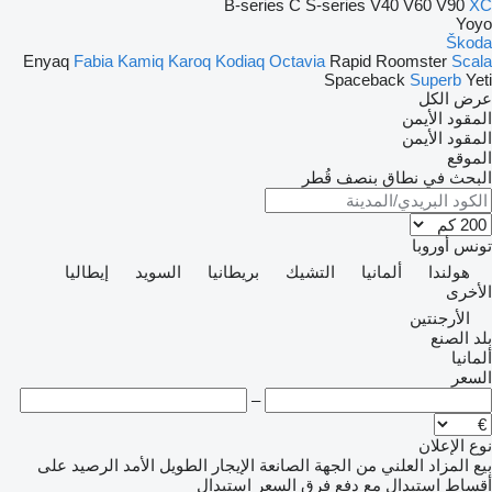
B-series
C
S-series
V40
V60
V90
XC
Yoyo
Škoda
Enyaq
Fabia
Kamiq
Karoq
Kodiaq
Octavia
Rapid
Roomster
Scala
Spaceback
Superb
Yeti
عرض الكل
المقود الأيمن
المقود الأيمن
الموقع
البحث في نطاق بنصف قُطر
تونس
أوروبا
هولندا
ألمانيا
التشيك
بريطانيا
السويد
إيطاليا
الأخرى
الأرجنتين
بلد الصنع
ألمانيا
السعر
–
نوع الإعلان
بيع
المزاد العلني
من الجهة الصانعة
الإيجار الطويل الأمد
الرصيد
على
أقساط
استبدال مع دفع فرق السعر
استبدال