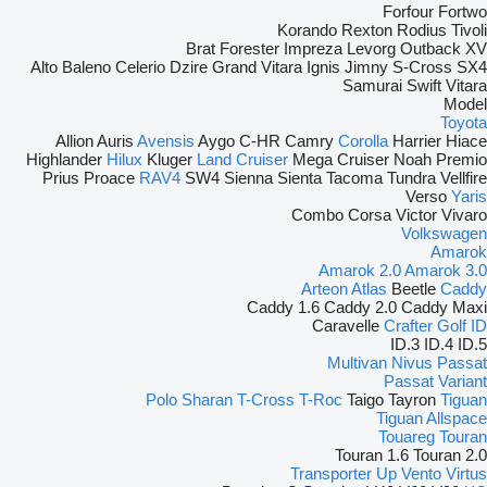
Forfour
Fortwo
Korando
Rexton
Rodius
Tivoli
Brat
Forester
Impreza
Levorg
Outback
XV
Alto
Baleno
Celerio
Dzire
Grand Vitara
Ignis
Jimny
S-Cross
SX4
Samurai
Swift
Vitara
Model
Toyota
Allion
Auris
Avensis
Aygo
C-HR
Camry
Corolla
Harrier
Hiace
Highlander
Hilux
Kluger
Land Cruiser
Mega Cruiser
Noah
Premio
Prius
Proace
RAV4
SW4
Sienna
Sienta
Tacoma
Tundra
Vellfire
Verso
Yaris
Combo
Corsa
Victor
Vivaro
Volkswagen
Amarok
Amarok 2.0
Amarok 3.0
Arteon
Atlas
Beetle
Caddy
Caddy 1.6
Caddy 2.0
Caddy Maxi
Caravelle
Crafter
Golf
ID
ID.3
ID.4
ID.5
Multivan
Nivus
Passat
Passat Variant
Polo
Sharan
T-Cross
T-Roc
Taigo
Tayron
Tiguan
Tiguan Allspace
Touareg
Touran
Touran 1.6
Touran 2.0
Transporter
Up
Vento
Virtus