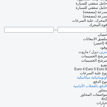
حامل سقفي للسيارة
حامل سقفي للسيارة
مدرعة (مصفحة)
مدرعة (مصفحة)
المحرك، علبة السرعات
قوة المحرك
–
حصان
ملصق الانبعاثات
4 (أخضر)
وقود
بنزين
ديزل / مازوت
مرشح الجسيمات
مرشح الجسيمات
يورو
Euro 4
Euro 5
Euro 6
نوع علبة السرعات
أوتوماتيكية
ميكانيكية
نوع الدفع
الدفع بالعجلات الأمامية
محاور
مواصفات المحاور
4x2
خيارات