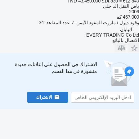
TND 43,450.000
$14,830
≈ €12,840
باص النقل الداخلي
2006
467.000 كم
وقود
ديزل / مازوت
المقود الأيمن
✓
عدد المقاعد
34
اليابان
EVERY TRADING Co Ltd
الاتصال بالبائع
الاشتراك في الحصول على إعلانات جديدة
منشورة في هذا القسم
الاشتراك