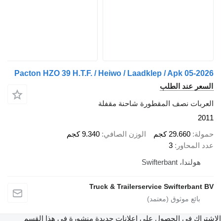
Pacton HZO 39 H.T.F. / Heiwo / Laadklep / Apk
د الطلب
نصف المقطورة شاحنة مقفلة
29.6 كجم
الوزن الصافي
9.340 كجم
اور
3
Swifter
Truck & Trailerservice Swifte
ي الحصول على إعلانات جديدة منشورة في هذا القسم