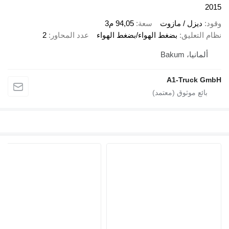
ل / مازوت
سعة
94,05 م3
ليق
بضغط الهواء/بضغط الهواء
عدد المحاور
2
Bakum
A1-Tru