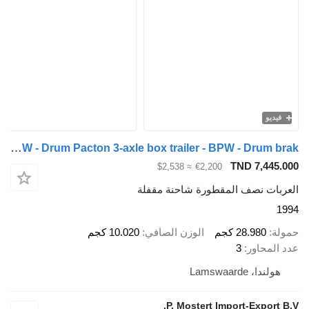
Pacton TXD 339 - BPW - Drum Pacton 3-axle box trailer - BPW - Drum brak
TND 7
≈ $2,538
€2,200
نصف المقطورة شاحنة مقفلة
28.9 كجم
الوزن الصافي
10.020 كجم
اور
3
Lamswaa
P. Mostert Import-Ex