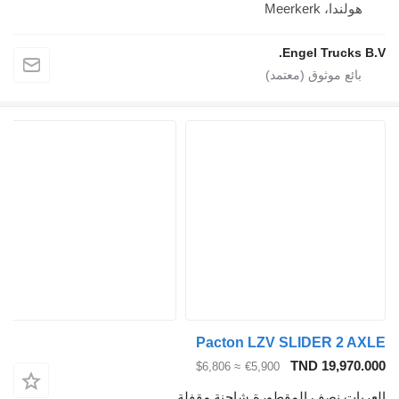
Meerke
Engel Tru
Pacton LZV SLIDER
TND 19
≈ $6,806
€5,900
نصف المقطورة شاحنة مقفلة