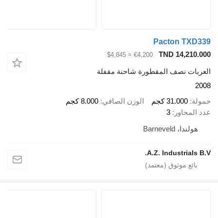
Pacton 
TND 14
≈ $4,845
€4,200
نصف المقطورة شاحنة مقفلة
31.0 كجم
الوزن الصافي
8.000 كجم
اور
3
Barnev
A.Z. Industr