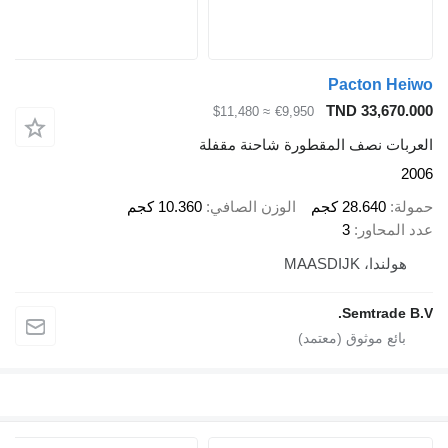
Pacto
TND 33
≈ $11,480
€9,950
نصف المقطورة شاحنة مقفلة
28.6 كجم
الوزن الصافي
10.360 كجم
اور
3
MAASDI
Semtr