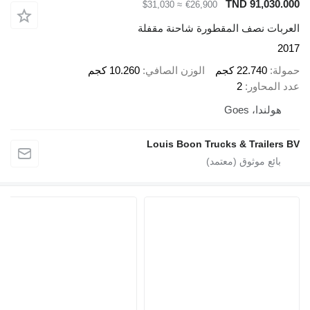
TND 91
≈ $31,030
€26,900
نصف المقطورة شاحنة مقفلة
22.7 كجم
الوزن الصافي
10.260 كجم
اور
2
Goes
Louis Boon Trucks & Tra