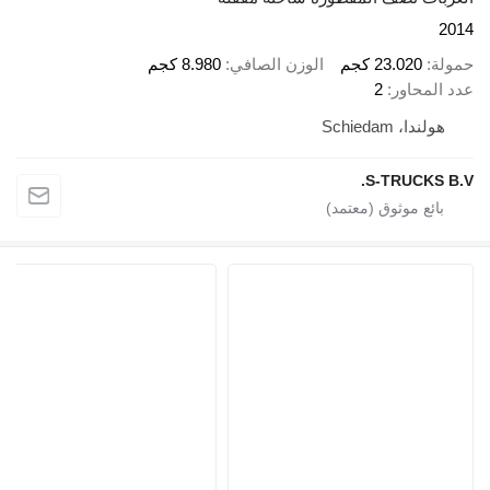
23.0 كجم
الوزن الصافي
8.980 كجم
اور
2
Schied
S-TRU