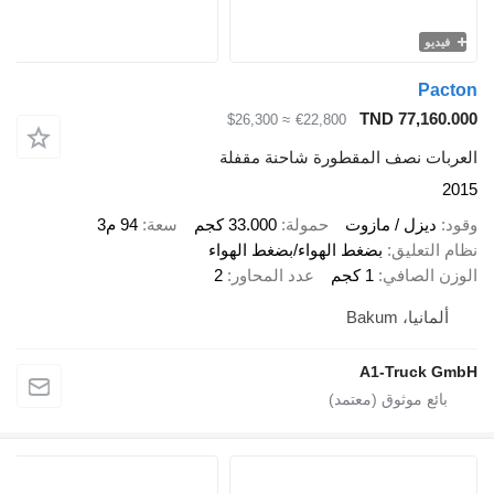
TND 77
≈ $26,300
€22,800
نصف المقطورة شاحنة مقفلة
ل / مازوت
حمولة
33.000 كجم
سعة
94 م3
ليق
بضغط الهواء/بضغط الهواء
صافي
1 كجم
عدد المحاور
2
Bakum
A1-Tru