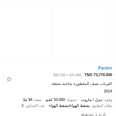
TND 73
≈ $25,150
€21,800
نصف المقطورة شاحنة مقفلة
ل / مازوت
حمولة
33.000 كجم
سعة
94 م3
ليق
بضغط الهواء/بضغط الهواء
عدد المحاور
2
Bakum