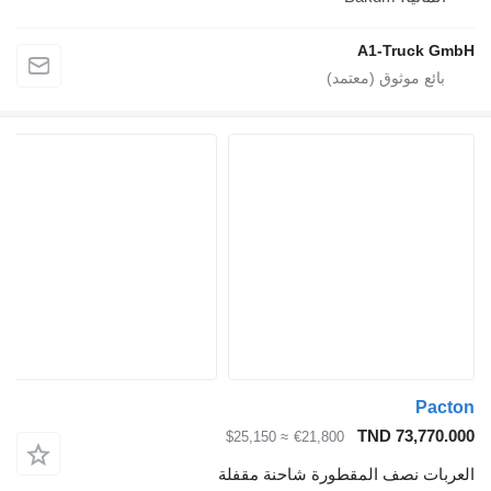
A1-Tru
TND 73
≈ $25,150
€21,800
نصف المقطورة شاحنة مقفلة