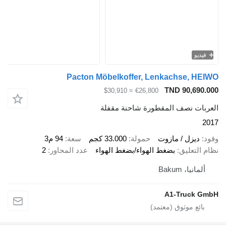
Pacton Möbelkoffer, Lenkachse
TND 90
≈ $30,910
€26,800
نصف المقطورة شاحنة مقفلة
ل / مازوت
حمولة
33.000 كجم
سعة
94 م3
ليق
بضغط الهواء/بضغط الهواء
عدد المحاور
2
Bakum
A1-Tru