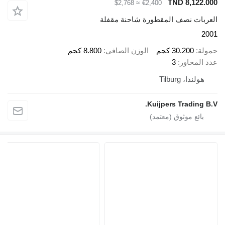
TND 8
≈ $2,768
€2,400
نصف المقطورة شاحنة مقفلة
30.2 كجم
الوزن الصافي
8.800 كجم
اور
3
Tilbur
Kuijpers Tra