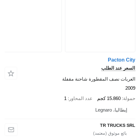
Pact
د الطلب
نصف المقطورة شاحنة مقفلة
15.8 كجم
عدد المحاور
1
Legnar
TR TRU