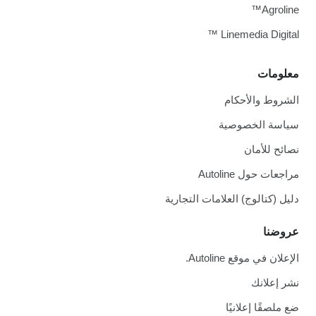
A
Linemedia D
ت
والأحكام
الخصوصية
لأمان
ل Autoline
الوج) العلامات التجارية
موقع Autoline.
انك
ا إعلانيًا