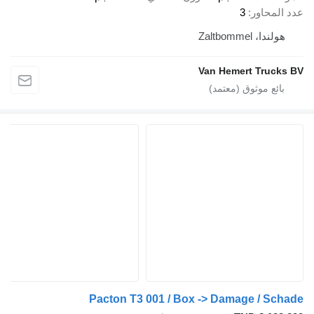
اور
3
Zaltbom
Van Hemert T
Pacton T3 001 / Box -> Damage /