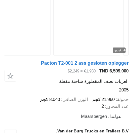
Pacton T2-001 2 ass gesloten o
TND 6
≈ $2,249
€1,950
نصف المقطورة شاحنة مقفلة
21.9 كجم
الوزن الصافي
8.040 كجم
اور
2
Maarsbe
Van der Burg Trucks en Trai