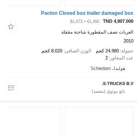
Pacton Closed box trailer dama
TND 4
≈ $1,673
€1,450
نصف المقطورة شاحنة مقفلة
24.9 كجم
الوزن الصافي
8.020 كجم
اور
2
Schied
S-TRU