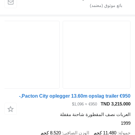
Pacton City oplegger 13.60m opslag traile
TND 3
≈ $1,096
€950
نصف المقطورة شاحنة مقفلة
11.4 كجم
الوزن الصافي
8.520 كجم