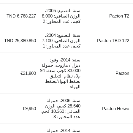
سنة التصنيع: 2005،
P
الوزن الصافي: 8.000
TND 6,768.227
كجم، عدد المحاور: 2
سنة التصنيع: 2004،
Pacton
الوزن الصافي: 7.100
TND 25,380.850
كجم، عدد المحاور: 1
سنة: 2014، وقود:
ديزل / مازوت، حمولة:
33.000 كجم، سعة: 94
€21,800
م3، نظام التعليق:
بضغط الهواء/بضغط
الهواء
سنة: 2006، حمولة:
28.640 كجم، الوزن
€9,950
Pact
الصافي: 10.360 كجم،
عدد المحاور: 3
سنة: 2014، حمولة: