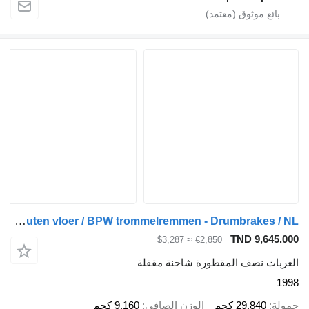
Pacton T3 001 / Hardhouten vloer / BPW trommelremmen - Drumbrakes / NL
TND 9
≈ $3,287
€2,850
نصف المقطورة شاحنة مقفلة
29.8 كجم
الوزن الصافي
9.160 كجم