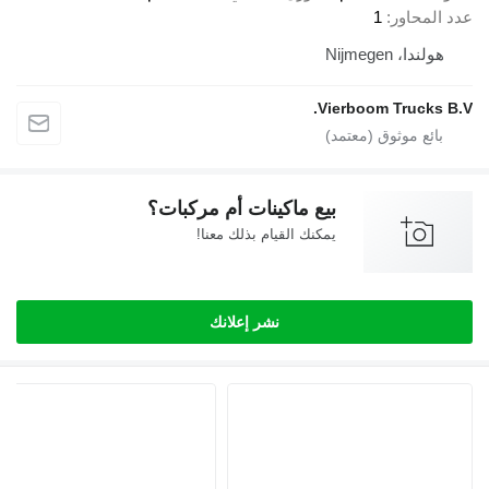
اور
1
Nijmeg
Vierboom Tru
بيع ماكينات أم مركبات؟
يمكنك القيام بذلك معنا!
نشر إعلانك