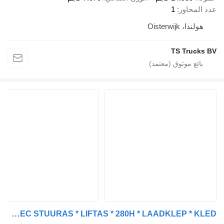
اور
1
Oisterw
TS T
Pacton heiwo box BOX | TRIDEC STUURAS * LIFTAS * 280H * LAADKLEP * KLED