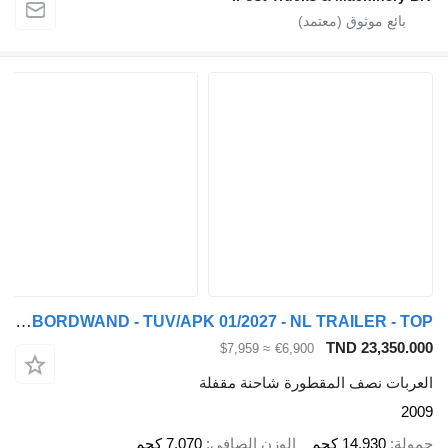
Pacton TBD122 CITY - LADEBORDWAND - TUV/APK 01/2027 - NL TRAILER - TOP!
TND 23
≈ $7,959
€6,900
نصف المقطورة شاحنة مقفلة
14.9 كجم
الوزن الصافي
7.070 كجم