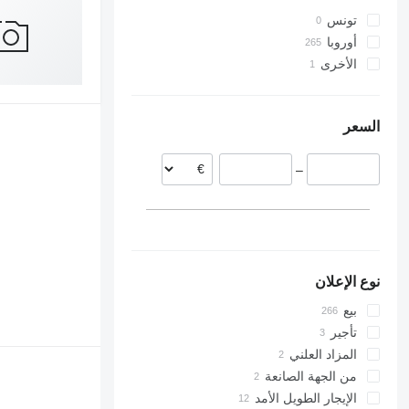
تونس
أوروبا
الأخرى
بولندا
ألمانيا
أوكرانيا
التشيك
السعر
هولندا
المجر
–
رومانيا
بلجيكا
ليتوانيا
عرض الكل
نوع الإعلان
بيع
تأجير
المزاد العلني
من الجهة الصانعة
الإيجار الطويل الأمد