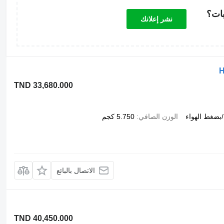
بات؟
نشر إعلانك
H
TND 33,680.000
بضغط الهواء
الوزن الصافي
5.750 كجم
الاتصال بالبائع
TND 40,450.000