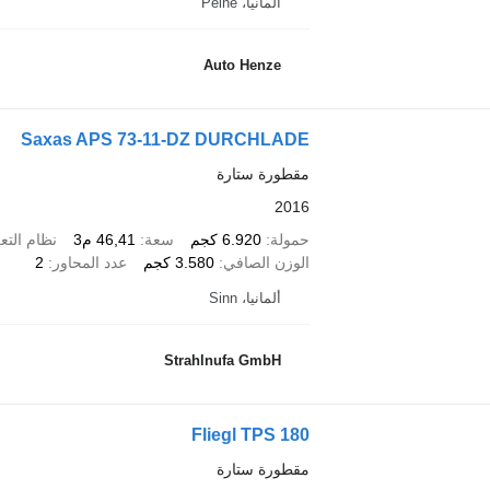
ألمانيا، Peine
Auto Henze
Saxas APS 73-11-DZ DURCHLADE
مقطورة ستارة
2016
حمولة
6.920 كجم
سعة
46,41 م3
نظام التع
الوزن الصافي
3.580 كجم
عدد المحاور
2
ألمانيا، Sinn
Strahlnufa GmbH
Fliegl TPS 180
مقطورة ستارة