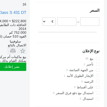
16
أوكرانيا
الدنمارك
السعر
كرواتيا
Class S 431 DT
إيطاليا
4,000
≈ $222,800
–
هولندا
الحافلة ذات الطابقي
سلوفينيا
2014
752.000 كم
رومانيا
القوة
510 حصان (375 kW)
عرض الكل
سلوفينيا
الاتصال بالبائع
نوع الإعلان
بيع ماكينات أم مرك
بيع
يمكنك القيام بذلك م
تأجير
نشر إعلانك
من الجهة الصانعة
الإيجار الطويل الأمد
الرصيد
على أقساط
استبدال مع دفع فرق السعر
استبدال