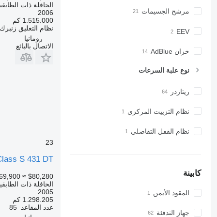
الحافلة ذات الطابقي
مرشح الجسيمات
2006
1.515.000 كم
نظام التعليق
زنبرك/
EEV
رومانيا
الاتصال بالبائع
خزان AdBlue
نوع علبة السرعات
ريتاردر
نظام التزييت المركزي
نظام القفل التفاضلي
23
Class S 431 DT
كابينة
69,900
≈ $80,280
الحافلة ذات الطابقي
2005
المقود الأيمن
1.298.205 كم
عدد المقاعد
85
جهاز التدفئة