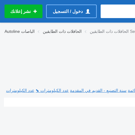
دخول / التسجيل
نشر إعلانك
الطابقين Setra
الحافلات ذات الطابقين
الباصات
Autoline
ئمة
سنة التصنيع - القديم في المقدمة
عدد الكيلومترات ⬊
عدد الكيلومترات