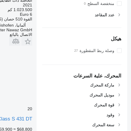
الحافلة ذات الطابقي
منخفضة السطح
2021
1.023.500 كم
Euro 6
عدد المقاعد
القوة
510 حصان (375 kW)
ألمانيا، Bad Wörishofen
ter Nawaz GmbH
الاتصال بالبائع
هيكل
وصلة ربط المقطورة
المحرك، علبة السرعات
ماركة المحرك
موديل المحرك
قوة المحرك
20
وقود
Class S 431 DT
سعة المحرك
59,900
≈ $68,800