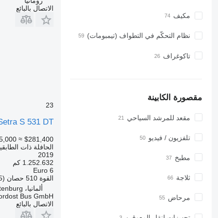
رومانيا
الاتصال بالبائع
مكيف
نظام التحكّم في التطواف (تيمبومات)
تاكوغراف
مقصورة الكابينة
23
مقعد للمرشد السياحي
Setra S 531 DT
تلفزيون / فيديو
5,000
≈ $281,400
الحافلة ذات الطابقي
2019
مطبخ
1.252.632 كم
Euro 6
ثلاجة
القوة
510 حصان (375 kW)
ألمانيا، Wittenburg
ordost Bus GmbH
مرحاض
الاتصال بالبائع
تجهيزات لنقل المعوقين