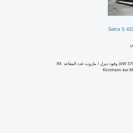
Setra S 43
ن
وقود
ديزل / مازوت
عدد المقاعد
84