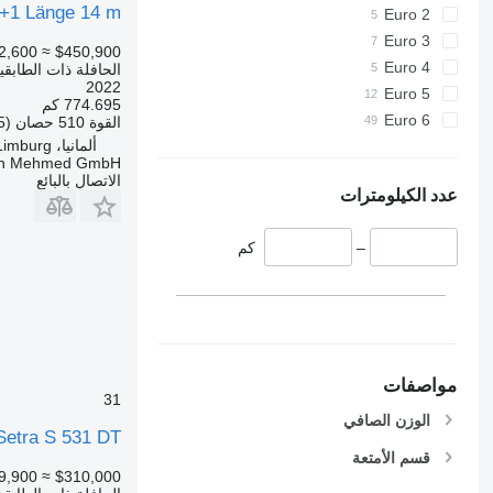
1+1 Länge 14 m
Euro 2
Euro 3
2,600
≈ $450,900
Euro 4
الحافلة ذات الطابقي
2022
Euro 5
774.695 كم
Euro 6
القوة
510 حصان (375 kW)
ألمانيا، Limburg
un Mehmed GmbH
الاتصال بالبائع
عدد الكيلومترات
–
كم
مواصفات
31
الوزن الصافي
Setra S 531 DT
قسم الأمتعة
9,900
≈ $310,000