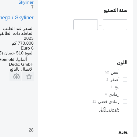
Skyliner
7
سنة التصنيع
mega / Skyliner
–
السعر عند الطلب
الحافلة ذات الطابقي
2023
770.000 كم
Euro 6
القوة
510 حصان (375 kW)
ألمانيا، Reinfeld
اللون
Dedic GmbH
الاتصال بالبائع
أبيض
أصفر
بيج
رمادي
رمادي فضي
عرض الكل
28
يورو