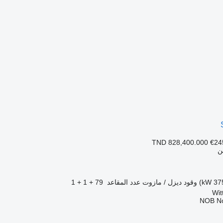
TND 828,400.000
€24
ن
وقود
ديزل / مازوت
عدد المقاعد
79 + 1 + 1
NOB N