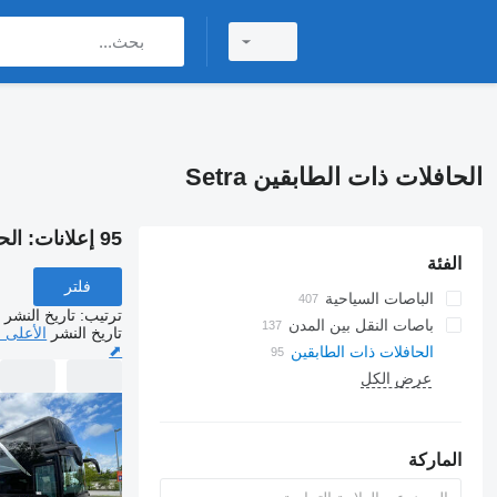
الحافلات ذات الطابقين Setra
95 إعلانات:
الحا
الفئة
فلتر
الباصات السياحية
ترتيب
:
تاريخ النشر
باصات النقل بين المدن
تاريخ النشر
الأعلى 
⬈
الحافلات ذات الطابقين
عرض الكل
الماركة