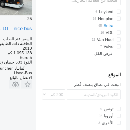
Leyland
KLQ
25
A-series
Neoplan
Cityliner
Setra
1 DT - nice bus
Megaliner
S-series
Axial
VDL
السعر عند الطلب
TopClass
S328
Skyliner
Futura
Van Hool
الحافلة ذات الطابقي
TopClass S 431 DT
Astromega
S431
Volvo
2013
1.095.138 كم
ZK
عرض الكل
T-series
B-series
S531 DT
Euro 5
القوة
503 حصان (370 kW)
ألمانيا، Kirchheim bei München
Used-Bus
الموقع
الاتصال بالبائع
البحث في نطاق بنصف قُطر
تونس
أوروبا
الأخرى
ألمانيا
بولندا
مولدافيا