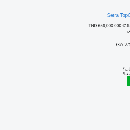
Setra Top
TND 656,000.000
€19
ن
بات؟
عنا!