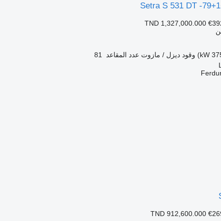
Setra S 531 DT -79+
TND 1,327,000.000
€39
ن
وقود
ديزل / مازوت
عدد المقاعد
81
Ferd
TND 912,600.000
€26