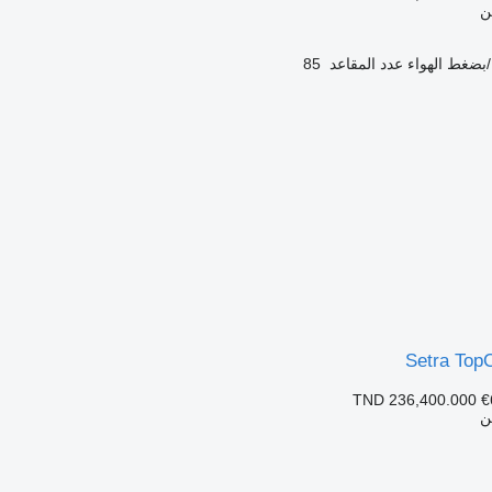
ن
بضغط الهواء
عدد المقاعد
85
Setra Top
TND 236,400.000
€
ن