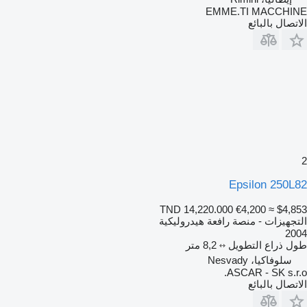
EMME.TI MACCHINE
الاتصال بالبائع
2
Epsilon 250L82
TND 14,220.000
€4,200
≈ $4,853
التجهيزات - منصة رافعة هيدروليكية
2004
طول ذراع التطويل
8,2 متر
سلوفاكيا، Nesvady
ASCAR - SK s.r.o.
الاتصال بالبائع