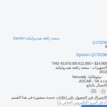
منصة رافعة هيدروليكية Epsilon
Q170Z96
8
Epsilon Q170Z96
TND 43,670.000
€12,900
≈ $14,900
التجهيزات - منصة رافعة هيدروليكية
2013
سلوفاكيا، Nesvady
ASCAR - SK s.r.o.
الاتصال بالبائع
الاشتراك في الحصول على إعلانات جديدة منشورة في هذا القسم