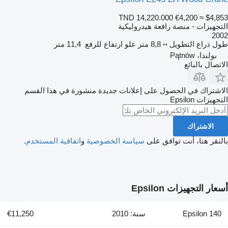
TND 14,220.000
€4,200
≈ $4,853
التجهيزات - منصة رافعة هيدروليكية
2002
طول ذراع التطويل
8,8 متر
علو ارتفاع للرفع
11,4 متر
بولندا، Pątnów
الاتصال بالبائع
الاشتراك في الحصول على إعلانات جديدة منشورة في هذا القسم
التجهيزات
Epsilon
الاشتراك
بالنقر هنا، أنت توافق على
سياسة الخصوصية
و
اتفاقية المستخدم
.
أسعار التجهيزات Epsilon
Epsilon 140
سنة: 2010
€11,250