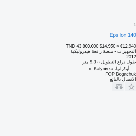
1
Epsilon 140
TND 43,800.000
$14,950
≈ €12,940
التجهيزات - منصة رافعة هيدروليكية
2012
طول ذراع التطويل
9,3 متر
أوكرانيا، m. Kalynivka
FOP Bogachuk
الاتصال بالبائع