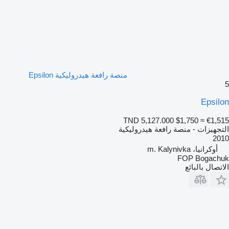
منصة رافعة هيدروليكية Epsilon
5
Epsilon
TND 5,127.000
$1,750
≈ €1,515
التجهيزات - منصة رافعة هيدروليكية
2010
أوكرانيا، m. Kalynivka
FOP Bogachuk
الاتصال بالبائع