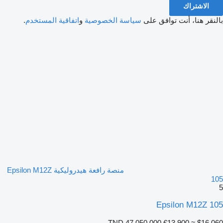
الاشتراك
بالنقر هنا، أنت توافق على
سياسة الخصوصية
و
اتفاقية المستخدم
.
منصة رافعة هيدروليكية Epsilon M12Z
105
5
Epsilon M12Z 105
TND 47,050.000
€13,900
≈ $16,060