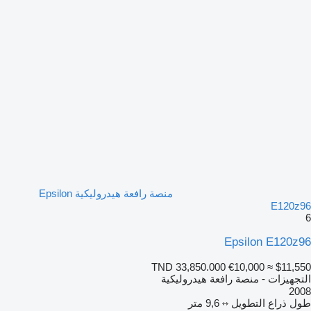
منصة رافعة هيدروليكية Epsilon
E120z96
6
Epsilon E120z96
TND 33,850.000
€10,000
≈ $11,550
التجهيزات - منصة رافعة هيدروليكية
2008
طول ذراع التطويل
9,6 متر