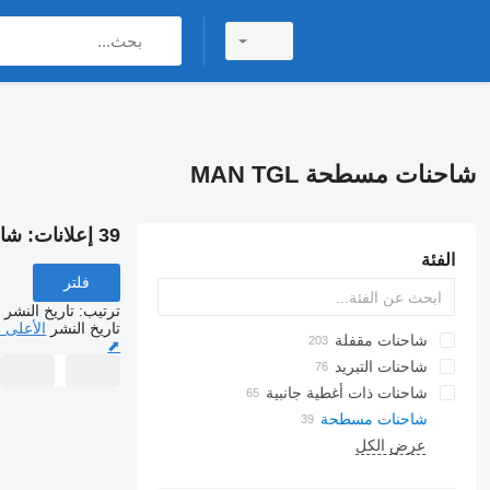
شاحنات مسطحة MAN TGL
39 إعلانات:
شاحن
الفئة
فلتر
ترتيب
:
تاريخ النشر
تاريخ النشر
الأعلى 
شاحنات مقفلة
⬈
شاحنات التبريد
شاحنات ذات أغطية جانبية
شاحنات مسطحة
عرض الكل