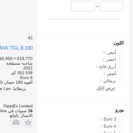
–
42
اللون
MAN TGL 8.190
أبيض
16,950
≈ €19,770
أخضر
شاحنة مسطحة
أزرق فاتح
2022
351.538 كم
أصفر
Euro 6
برتقالي
القوة
190 حصان (140 kW)
عرض الكل
بريطانيا، Cliffe Hill Depot Beveridge Lan
FleetEx Limited
يورو
16
سنوات في Autoline
الاتصال بالبائع
Euro 3
Euro 4