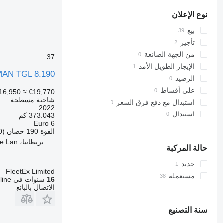
TGS 35.440
عرض الكل
TGS 35.480
نوع الإعلان
TGS 35.500
بيع
TGS 35.520
تأجير
TGS 41.440
من الجهة الصانعة
37
الإيجار الطويل الأمد
MAN TGL 8.190
الرصيد
على أقساط
16,950
≈ €19,770
شاحنة مسطحة
استبدال مع دفع فرق السعر
2022
استبدال
373.043 كم
Euro 6
القوة
190 حصان (140 kW)
بريطانيا، Cliffe Hill Depot Beveridge Lan
حالة المركبة
جديد
FleetEx Limited
مستعملة
16
سنوات في Autoline
الاتصال بالبائع
سنة التصنيع