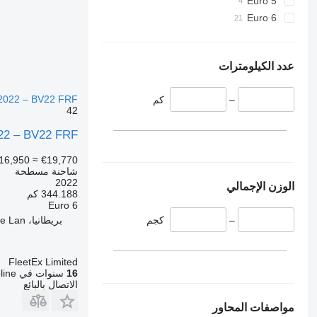
Euro 5
Euro 6
عدد الكيلومترات
2022 – BV22 FRF
–
كم
42
22 – BV22 FRF
16,950
≈ €19,770
شاحنة مسطحة
2022
الوزن الإجمالي
344.188 كم
Euro 6
بريطانيا، Cliffe Hill Depot Beveridge Lan
–
كجم
FleetEx Limited
16
سنوات في Autoline
الاتصال بالبائع
مواصفات المحاور