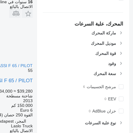
16
سنوات في Autoline
الاتصال بالبائع
المحرك، علبة السرعات
ماركة المحرك
موديل المحرك
قوة المحرك
وقود
SSI F 65 / PILOT
55
سعة المحرك
 F 65 / PILOT
مرشح الجسيمات
34,000
≈ $39,280
شاحنة مسطحة
EEV
2013
150.000 كم
Euro 6
خزان AdBlue
القوة
250 حصان (184 kW)
المجر، Budapest
نوع علبة السرعات
Laslo Truck
الاتصال بالبائع