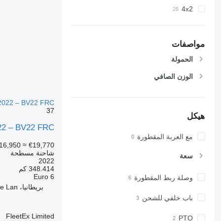
4x2
مواصفات
الحمولة
الوزن الصافي
2022 – BV22 FRC
37
هيكل
22 – BV22 FRC
مع العربة المقطورة
16,950
≈ €19,770
شاحنة مسطحة
سعة
2022
348.414 كم
Euro 6
وصلة ربط المقطورة
بريطانيا، Cliffe Hill Depot Beveridge Lan
باب خلفي للشحن
FleetEx Limited
PTO