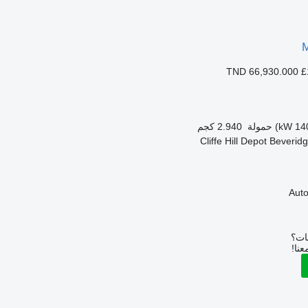
TND 66,930.000
£
حمولة
2.940 كجم
بات؟
عنا!