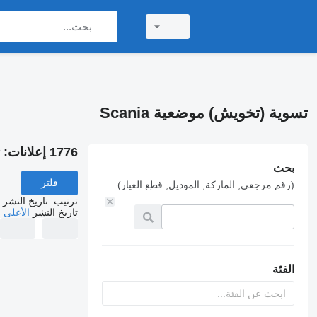
تسوية (تخويش) موضعية Scania
1776 إعلانات:
ت
بحث
فلتر
(رقم مرجعي, الماركة, الموديل, قطع الغيار)
ترتيب
:
تاريخ النشر
تاريخ النشر
الأعلى 
الفئة