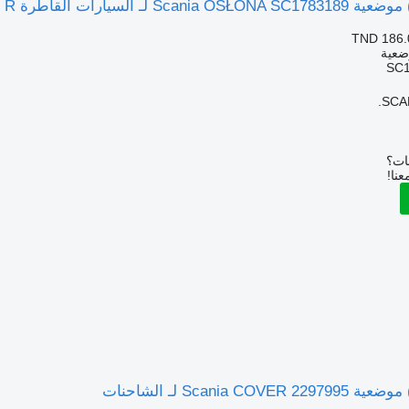
سيارات القاطرة Scania SERIE R
TND 186.
ضعية
SC1
SCAN
بات؟
عنا!
Scania  لـ الشاحنات