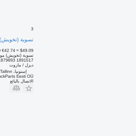
3
تسوية (تخويش) موضعية Scania R-series (01.04-) 1891517 لـ السيارات ا
0
€42.74
≈ $49.09
تسوية (تخويش) مو
1891517 1879893 1891519
ديزل / مازوت
إستونيا، Tallinn
uckParts Eesti OÜ
الاتصال بالبائع