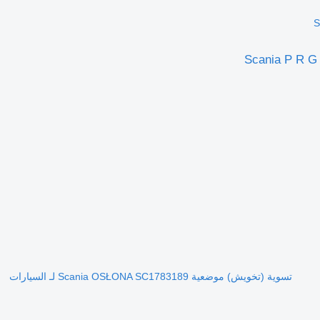
تسوية (تخويش) موضعية Scania OSŁONA SC1783189 لـ السيارات