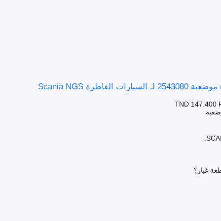
رات القاطرة Scania NGS
TND 147.400
ضعية
SCAN
عة غيار؟