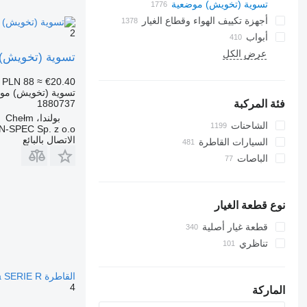
تسوية (تخويش) موضعية
أجهزة تكييف الهواء وقطاع الغيار
2
أبواب
خراطيم جهاز التكييف
عرض الكل
زجاجات جانبية
مشعات أجهزة تكييف الهواء
تسوية (تخويش) موضعية Scania kratka siatka 1880737 لـ 
الأسقف البانورامية
ضاغطات مكيف الهواء
PLN 88
≈ €20.40
زجاجات خلفية
فلاتر مجففة لجهاز التكييف
تسوية (تخويش) مو
مكيفات
الزجاج الأمامي
1880737
فئة المركبة
بولندا، Chełm
أجزاء أخرى في مكيف الهواء
الشاحنات
-SPEC Sp. z o.o.
الاتصال بالبائع
السيارات القاطرة
الباصات
نوع قطعة الغيار
قطعة غيار أصلية
تناظري
القاطرة Scania SERIE R
4
الماركة