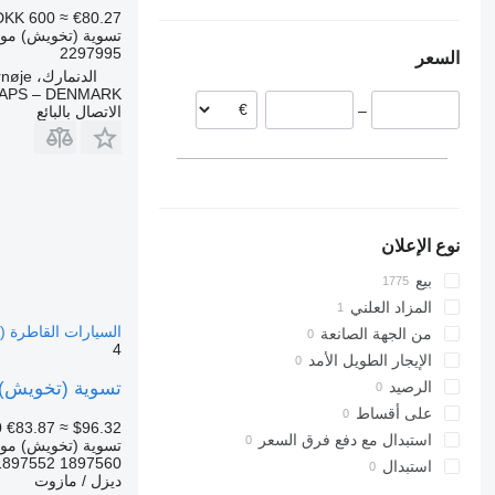
إستونيا
أوكرانيا
Tourismo
R450
VNL
DKK 600
≈ €80.27
تسوية (تخويش) مو
بولندا
R470
Travego
2297995
السعر
اليونان
R480
الدنمارك، Tappernøje
الدنمارك
R500
APS – DENMARK
–
الاتصال بالبائع
هولندا
R520
ليتوانيا
R560
بلجيكا
R580
عرض الكل
R620
نوع الإعلان
بيع
المزاد العلني
السيارات القاطرة Scania P,G,R,T-series (2004-2017)
من الجهة الصانعة
4
الإيجار الطويل الأمد
تسوية (تخويش) موضعية Scania R-series (01.04-) 1897560 لـ السيارات ا
الرصيد
على أقساط
0
€83.87
≈ $96.32
استبدال مع دفع فرق السعر
تسوية (تخويش) مو
1897560 1897552 2123232 2123228
استبدال
ديزل / مازوت