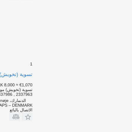
1
تسوية (تخويش) موضعية IDE SIDE SKIRT 2337963
K 8,000
≈ €1,070
تسوية (تخويش) مو
2337963 , 2337986
الدنمارك، Tappernøje
APS – DENMARK
الاتصال بالبائع