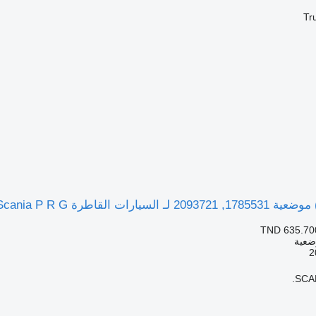
Tr
يارات القاطرة Scania P R G
TND 635.70
ضعية
SCAN