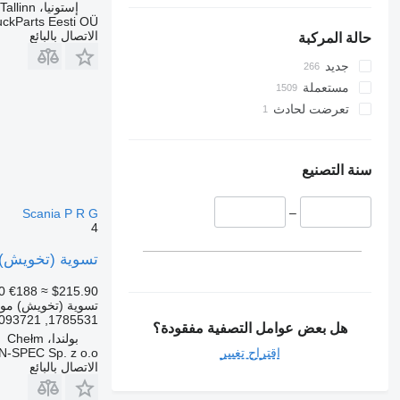
إستونيا، Tallinn
uckParts Eesti OÜ
الاتصال بالبائع
حالة المركبة
جديد
مستعملة
تعرضت لحادث
سنة التصنيع
–
Scania P R G
4
تسوية (تخويش) موضعية 1785531, 2093721 لـ الس
0
€188
≈ $215.90
تسوية (تخويش) مو
1785531, 2093721
هل بعض عوامل التصفية مفقودة؟
بولندا، Chełm
اقتراح تغيير
-SPEC Sp. z o.o.
الاتصال بالبائع