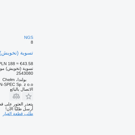
NGS
8
تسوية (تخويش) موضعية 2543080 لـ السيا
PLN 188
≈ €43.58
تسوية (تخويش) مو
2543080
بولندا، Chełm
-SPEC Sp. z o.o.
الاتصال بالبائع
يتعذر العثور على قط
أرسل طلبًا الآن!
طلب قطعة الغيار