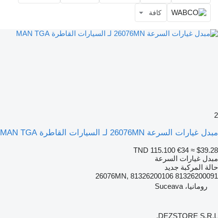
كافة
2
مبدل غيارات السرعة 26076MN لـ السيارات القاطرة MAN TGA
TND 115.100
€34
≈ $39.28
مبدل غيارات السرعة
حالة المركبة
جديد
26076MN, 81326200106 81326200091
رومانيا، Suceava
DEZSTORE S.R.L.