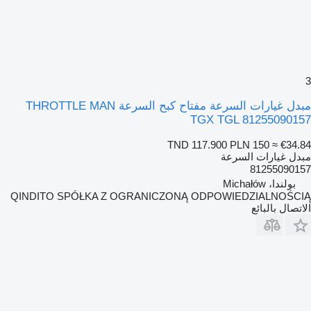
3
مبدل غيارات السرعة مفتاح كبح السرعة THROTTLE MAN
TGX TGL 81255090157
TND 117.900
PLN 150
≈ €34.84
مبدل غيارات السرعة
81255090157
بولندا، Michałów
QINDITO SPÓŁKA Z OGRANICZONĄ ODPOWIEDZIALNOŚCIĄ
الاتصال بالبائع