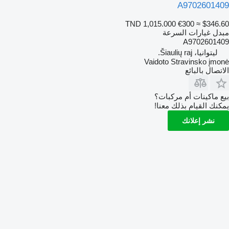
A9702601409
TND 1,015.000
€300
≈ $346.60
مبدل غيارات السرعة
A9702601409
ليتوانيا، Šiaulių raj.
Vaidoto Stravinsko įmonė
الاتصال بالبائع
بيع ماكينات أم مركبات؟
يمكنك القيام بذلك معنا!
نشر إعلانك