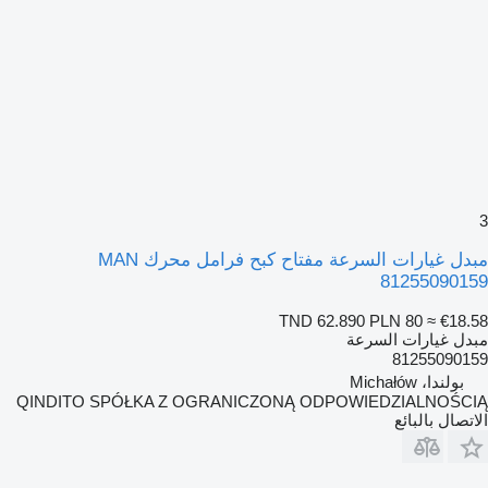
3
مبدل غيارات السرعة مفتاح كبح فرامل محرك MAN
81255090159
TND 62.890
PLN 80
≈ €18.58
مبدل غيارات السرعة
81255090159
بولندا، Michałów
QINDITO SPÓŁKA Z OGRANICZONĄ ODPOWIEDZIALNOŚCIĄ
الاتصال بالبائع