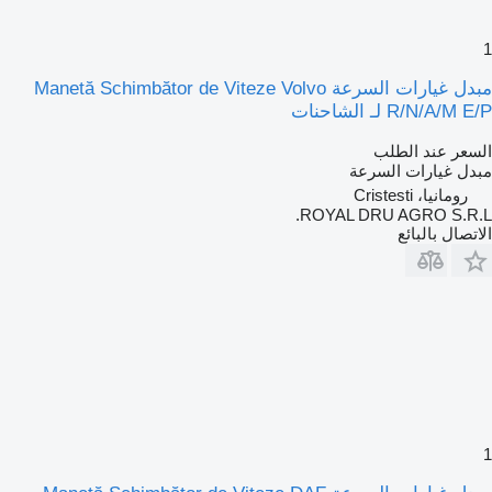
1
مبدل غيارات السرعة Manetă Schimbător de Viteze Volvo
R/N/A/M E/P لـ الشاحنات
السعر عند الطلب
مبدل غيارات السرعة
رومانيا، Cristesti
ROYAL DRU AGRO S.R.L.
الاتصال بالبائع
1