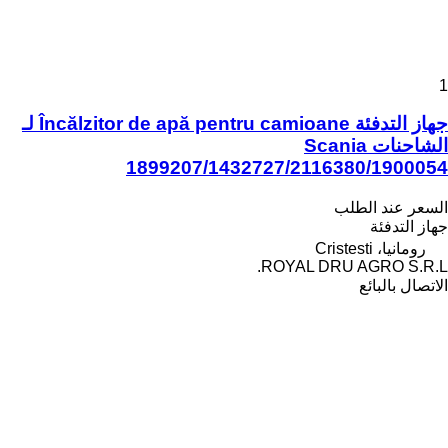
1
جهاز التدفئة Încălzitor de apă pentru camioane لـ
الشاحنات Scania
1899207/1432727/2116380/1900054
السعر عند الطلب
جهاز التدفئة
رومانيا، Cristesti
ROYAL DRU AGRO S.R.L.
الاتصال بالبائع