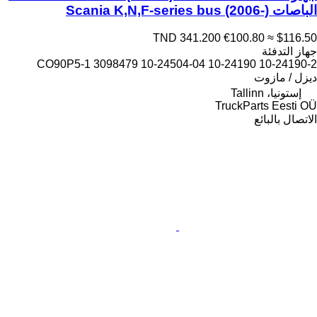
الباصات Scania K,N,F-series bus (2006-)
TND 341.200
€100.80
≈ $116.50
جهاز التدفئة
10-24190-2 10-24190 10-24504-04 3098479 CO90P5-1
ديزل / مازوت
إستونيا، Tallinn
TruckParts Eesti OÜ
الاتصال بالبائع