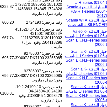
رقم مرجعي: 252173
R-series (01.04-) لـ
1851020 1895955 1728270
€233.87
السيارات القاطرة Scania
1724826 154845 1463893،
P,G,R,T-series (2004-
وقود: ديزل / مازوت
2017)
جهاز التدفئة Scania WTA
رقم مرجعي: 2724193
€60.20
SILENCER لـ الشاحنات
رقم مرجعي: 43152D U4814
جهاز التدفئة Valeo K-
43150C 9810033A
Series (01.06-) لـ الباصات
€67.74
11113279B 0130110002
Scania K,N,F-series bus
504118296، وقود: ديزل /
(2006-)
مازوت
جهاز التدفئة Scania K-
رقم مرجعي: 92786037
Series (01.06-) لـ الباصات
€96.77
3X400V DK7100 23265085،
Scania K,N,F-series bus
وقود: ديزل / مازوت
(2006-)
جهاز التدفئة Scania K-
رقم مرجعي: 92786037
series (01.06-) لـ الباصات
€96.77
3X400V DK7100 23265085،
Scania K,N,F-series bus
وقود: ديزل / مازوت
(2006-)
جهاز التدفئة Scania K-
رقم مرجعي: 10-24190-2 10-
24190 10-24504-04
series (01.06-) لـ الباصات
€100.81
Scania K,N,F-series bus
3098479 CO90P5-1، وقود:
(2006-)
ديزل / مازوت
جهاز التدفئة Scania K-
رقم مرجعي: 92786037