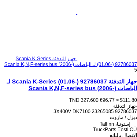
جهاز التدفئة Scania K-Series
(01.06-) 92786037 لـ الباصات Scania K,N,F-series bus (2006-)
5
جهاز التدفئة Scania K-Series (01.06-) 92786037 لـ
الباصات Scania K,N,F-series bus (2006-)
TND 327.600
€96.77
≈ $111.80
جهاز التدفئة
92786037 3X400V DK7100 23265085
ديزل / مازوت
إستونيا، Tallinn
TruckParts Eesti OÜ
الاتصال بالبائع