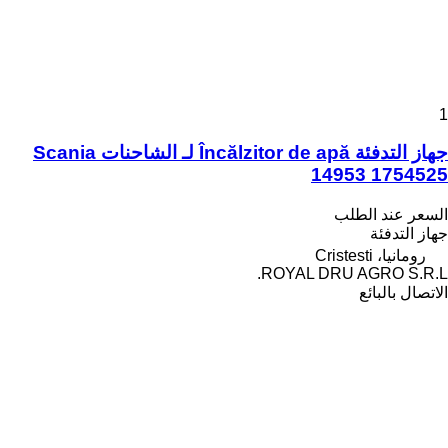
1
جهاز التدفئة Încălzitor de apă لـ الشاحنات Scania
14953 1754525
السعر عند الطلب
جهاز التدفئة
رومانيا، Cristesti
ROYAL DRU AGRO S.R.L.
الاتصال بالبائع