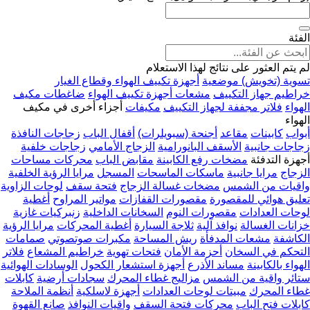
الفئة
لم يتم العثور على نتائج لهذا الاستعلام
تسوية (تخويش) موضعية
أجهزة تكييف الهواء وقطاع الغيار
خراطيم جهاز التكييف
مشعات أجهزة تكييف الهواء
ضاغطات مكيف
الهواء
فلاتر مجففة لجهاز التكييف
مكيفات
أجزاء أخرى في مكيف
الهواء
أبواب
كابينات
مقاعد
أجنحة (سبويلرات)
أقفال الباب
زجاجات النافذة
زجاجات جانبية
الأسقف البانورامية
الزجاج الأمامي
زجاجات خلفية
أجهزة التدفئة
مضخات رفع الكابينة
مقابض الباب
محركات مساحات
الزجاج
مرايا جانبية
ماسكات الماسحات
المسجل
مرايا الرؤية الخلفية
واقيات من الشمس
مضخات غسالة الزجاج
فتحة سقف
لوحات الزاوية
تعليق هوائي للمقصورة
مقصورات القفازات
مواتير المراوح
أغطية
لوحات العدادات
مقصورات النوم
السخانات الداخلية
زنبركيات غازية
خزانات الغسالة
نوافذ آلية
ثلاجة السيارة
أغطية المحركات
مرايا الرؤية
الكاشفة
مشعات المدفأة
ريش المساحة
مكبرات صوتصوتي
صمامات
التحكم في السخان
أحزمة الأمان
فتحات تهوية
خراطيم المشعاع
فلاتر
الهواء بالكابينة
مساند الأذرع
أجهزة استشعار الكحول
الوسادات الهوائية
ستائر واقية من الشمس
مزاليج غطاء المحرك
سجادات أرضية
كابلات
غطاء المحرك
مبيتات لوحات العدادات
أجهزة لاسلكية
أنظمة الملاحة
كابلات فتح الباب
محركات فتحة السقف
واقيات النوافذ
صانع القهوة