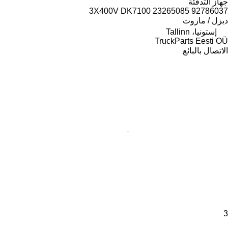
جهاز التدفئة
92786037 3X400V DK7100 23265085
ديزل / مازوت
إستونيا، Tallinn
TruckParts Eesti OÜ
الاتصال بالبائع
3