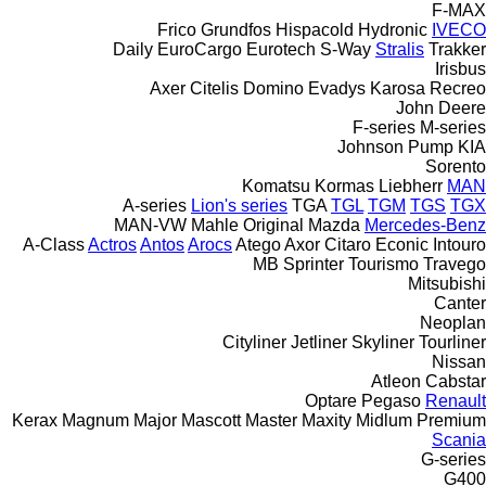
F-MAX
Frico
Grundfos
Hispacold
Hydronic
IVECO
Daily
EuroCargo
Eurotech
S-Way
Stralis
Trakker
Irisbus
Axer
Citelis
Domino
Evadys
Karosa
Recreo
John Deere
F-series
M-series
Johnson Pump
KIA
Sorento
Komatsu
Kormas
Liebherr
MAN
A-series
Lion's series
TGA
TGL
TGM
TGS
TGX
MAN-VW
Mahle Original
Mazda
Mercedes-Benz
A-Class
Actros
Antos
Arocs
Atego
Axor
Citaro
Econic
Intouro
MB
Sprinter
Tourismo
Travego
Mitsubishi
Canter
Neoplan
Cityliner
Jetliner
Skyliner
Tourliner
Nissan
Atleon
Cabstar
Optare
Pegaso
Renault
Kerax
Magnum
Major
Mascott
Master
Maxity
Midlum
Premium
Scania
G-series
G400