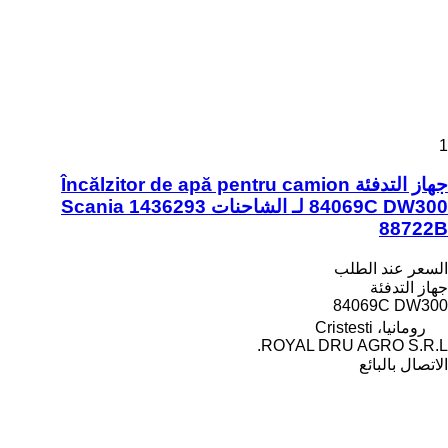
1
جهاز التدفئة Încălzitor de apă pentru camion
84069C DW300 لـ الشاحنات Scania 1436293
88722B
السعر عند الطلب
جهاز التدفئة
84069C DW300
رومانيا، Cristesti
ROYAL DRU AGRO S.R.L.
الاتصال بالبائع