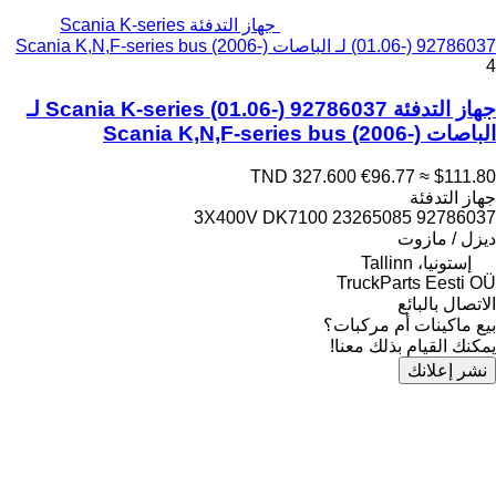
جهاز التدفئة Scania K-series
(01.06-) 92786037 لـ الباصات Scania K,N,F-series bus (2006-)
4
جهاز التدفئة Scania K-series (01.06-) 92786037 لـ
الباصات Scania K,N,F-series bus (2006-)
TND 327.600
€96.77
≈ $111.80
جهاز التدفئة
92786037 3X400V DK7100 23265085
ديزل / مازوت
إستونيا، Tallinn
TruckParts Eesti OÜ
الاتصال بالبائع
بيع ماكينات أم مركبات؟
يمكنك القيام بذلك معنا!
نشر إعلانك