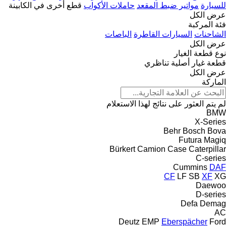
للسيارة
مواتير ضبط المقعد
حاملات الأكواب
قطع أخرى في الكابينة
عرض الكل
فئة المركبة
الشاحنات
السيارات القاطرة
الباصات
عرض الكل
نوع قطعة الغيار
قطعة غيار أصلية
تناظري
عرض الكل
الماركة
لم يتم العثور على نتائج لهذا الاستعلام
BMW
X-Series
Behr
Bosch
Bova
Futura
Magiq
Bürkert
Camion
Case
Caterpillar
C-series
Cummins
DAF
CF
LF
SB
XF
XG
Daewoo
D-series
Defa
Demag
AC
Deutz
EMP
Eberspächer
Ford