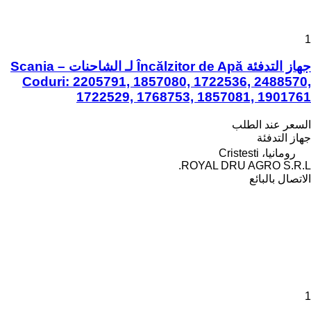
1
جهاز التدفئة Încălzitor de Apă لـ الشاحنات Scania –
Coduri: 2205791, 1857080, 1722536, 2488570,
1722529, 1768753, 1857081, 1901761
السعر عند الطلب
جهاز التدفئة
رومانيا، Cristesti
ROYAL DRU AGRO S.R.L.
الاتصال بالبائع
1