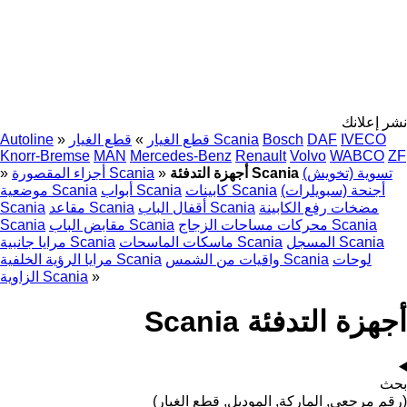
نشر إعلانك
IVECO
DAF
Bosch
قطع الغيار Scania
قطع الغيار
»
»
Autoline
Knorr-Bremse
MAN
Mercedes-Benz
Renault
Volvo
WABCO
ZF
تسوية (تخويش)
أجهزة التدفئة Scania
»
أجزاء المقصورة Scania
»
أجنحة (سبويلرات)
كابينات Scania
أبواب Scania
موضعية Scania
مضخات رفع الكابينة
أقفال الباب Scania
مقاعد Scania
Scania
محركات مساحات الزجاج Scania
مقابض الباب Scania
Scania
المسجل Scania
ماسكات الماسحات Scania
مرايا جانبية Scania
لوحات
واقيات من الشمس Scania
مرايا الرؤية الخلفية Scania
»
الزاوية Scania
أجهزة التدفئة Scania
بحث
(رقم مرجعي, الماركة, الموديل, قطع الغيار)