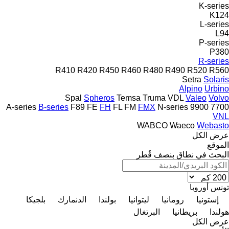
K-series
K124
L-series
L94
P-series
P380
R-series
R410
R420
R450
R460
R480
R490
R520
R560
Setra
Solaris
Alpino
Urbino
Spal
Spheros
Temsa
Truma
VDL
Valeo
Volvo
A-series
B-series
F89
FE
FH
FL
FM
FMX
N-series
9900
7700
VNL
WABCO
Waeco
Webasto
عرض الكل
الموقع
البحث في نطاق بنصف قُطر
تونس
أوروبا
إستونيا
رومانيا
ليتوانيا
بولندا
الدنمارك
بلجيكا
هولندا
بريطانيا
البرتغال
عرض الكل