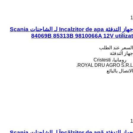
1
جهاز التدفئة Incalzitor de apa لـ الشاحنات Scania
84069B 85313B 9810066A 12V utilizat
السعر عند الطلب
جهاز التدفئة
رومانيا، Cristesti
ROYAL DRU AGRO S.R.L.
الاتصال بالبائع
1
جهاز التدفئة Încălzitor de apă لـ الشاحنات Scania