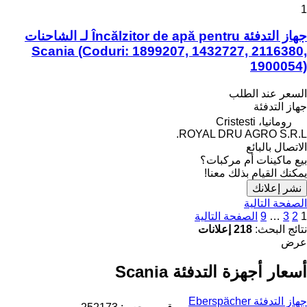
1
جهاز التدفئة Încălzitor de apă pentru لـ الشاحنات
Scania (Coduri: 1899207, 1432727, 2116380,
1900054)
السعر عند الطلب
جهاز التدفئة
رومانيا، Cristesti
ROYAL DRU AGRO S.R.L.
الاتصال بالبائع
بيع ماكينات أم مركبات؟
يمكنك القيام بذلك معنا!
نشر إعلانك
الصفحة التالية
1
2
3
…
9
الصفحة التالية
نتائج البحث:
218 إعلانات
عرض
أسعار أجهزة التدفئة Scania
جهاز التدفئة Eberspächer