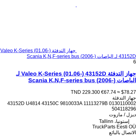
جهاز التدفئة Valeo K-Series (01.06-)
43152D لـ الباصات Scania K,N,F-series bus (2006-)
6
جهاز التدفئة Valeo K-Series (01.06-) 43152D لـ
الباصات Scania K,N,F-series bus (2006-)
TND 229.300
€67.74
≈ $78.27
جهاز التدفئة
43152D U4814 43150C 9810033A 11113279B 0130110002
504118296
ديزل / مازوت
إستونيا، Tallinn
TruckParts Eesti OÜ
الاتصال بالبائع