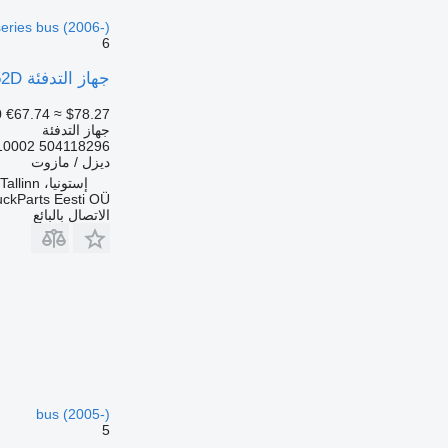
eries bus (2006-)
6
جهاز التدفئة Valeo K-Series (01.06-) 43152D لـ الباصات Scania K,N,F-series bus (2006-)
0
€67.74
≈ $78.27
جهاز التدفئة
10002 504118296
ديزل / مازوت
إستونيا، Tallinn
uckParts Eesti OÜ
الاتصال بالبائع
bus (2005-)
5