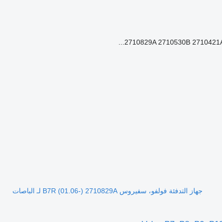
2710829A 2710530B 2710421A
جهاز التدفئة فولفو، سفيروس B7R (01.06-) 2710829A لـ الباصات