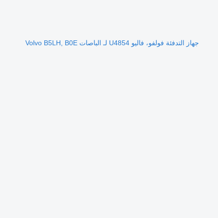
جهاز التدفئة فولفو، فاليو U4854 لـ الباصات Volvo B5LH, B0E