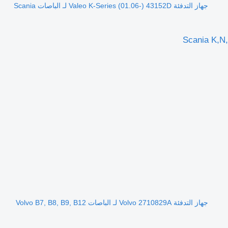
جهاز التدفئة Valeo K-Series (01.06-) 43152D لـ الباصات Scania
جهاز التدفئة Volvo 2710829A لـ الباصات Volvo B7, B8, B9, B12