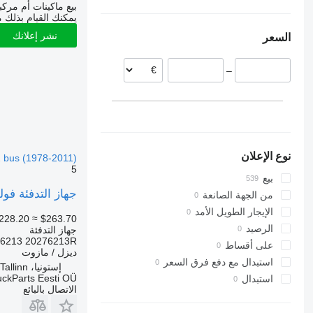
إستونيا
بيع ماكينات أم مرك
يمكنك القيام بذلك م
ألمانيا
نشر إعلانك
السعر
لاتفيا
بولندا
–
البرتغال
نوع الإعلان
2 bus (1978-2011)
5
بيع
جهاز التدفئة فولفو، سفيروس 2710829A لـ الباصات 
من الجهة الصانعة
الإيجار الطويل الأمد
228.20
≈ $263.70
الرصيد
جهاز التدفئة
13 20276213R...
على أقساط
ديزل / مازوت
استبدال مع دفع فرق السعر
إستونيا، Tallinn
uckParts Eesti OÜ
استبدال
الاتصال بالبائع