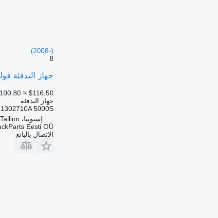
(2008-)
8
جهاز التدفئة فولفو، فاليو U4854 لـ الباصات
100.80
≈ $116.50
جهاز التدفئة
 1302710A 5000S
إستونيا، Tallinn
uckParts Eesti OÜ
الاتصال بالبائع