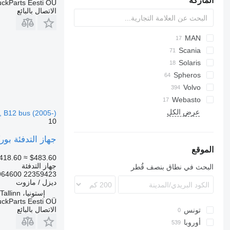
الماركة
uckParts Eesti OÜ
الاتصال بالبائع
Futura
Axer
SB
MAN
A-series
Cityliner
Magiq
Citelis
Citaro
Scania
Lion's series
K-series
Domino
Jetliner
Intouro
Solaris
Tourismo
L-series
Skyliner
Evadys
Alpino
Spheros
Tourliner
Travego
Karosa
Urbino
Volvo
Recreo
Webasto
7700
9900
عرض الكل
, B12 bus (2005-)
10
B-series
جهاز التدفئة بوركيرت B7R (01.06-) 22359423 لـ الباصات bus (2005
الموقع
418.60
≈ $483.60
جهاز التدفئة
البحث في نطاق بنصف قُطر
22359423 23964600 21562570
ديزل / مازوت
إستونيا، Tallinn
uckParts Eesti OÜ
الاتصال بالبائع
تونس
أوروبا