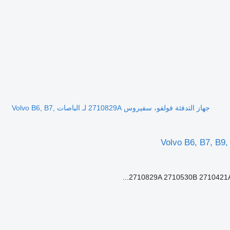
جهاز التدفئة فولفو، سفيروس 2710829A لـ الباصات Volvo B6, B7,
2710829A 2710530B 2710421A