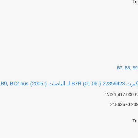
Tr
B7, B8, B9
Volvo B7, B8, B9, B12 -)
TND 1,417.000
€
Tr