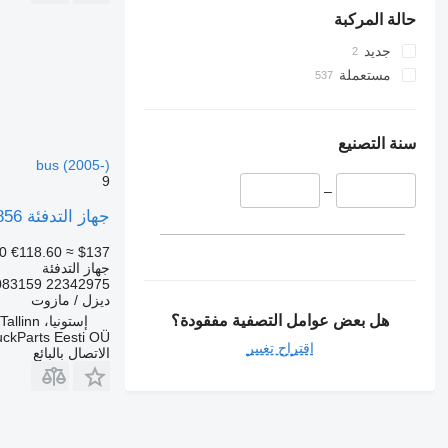
حالة المركبة
جديد
مستعملة
سنة التصنيع
bus (2005-)
9
–
جهاز التدفئة Spheros U4856 لـ الباصات Volvo B7, B8, B9, B12 bus (2005-)
0
€118.60
≈ $137
جهاز التدفئة
083159 22342975
ديزل / مازوت
هل بعض عوامل التصفية مفقودة؟
إستونيا، Tallinn
uckParts Eesti OÜ
اقتراح تغيير
الاتصال بالبائع