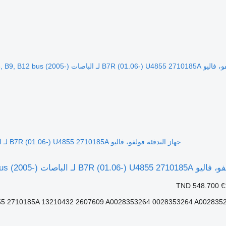
جهاز التدفئة فولفو، فاليو B7R (01.06-) U4855 2710185A لـ الباصات Volvo B7, B8, B9, B12 bus (2005-)
ات Volvo B7, B8, B9, B12 bus (2005-)
TND 548.700
€
5 2710185A 13210432 2607609 A0028353264 0028353264 A002835