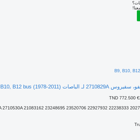
بات؟
عنا!
B9, B10, B1
Volvo B6, B7, B9, B10, B12 bus (1978-2011)
TND 772.500
€
 2710530A 21083162 23248695 23520706 22927932 22238333 202762
Tr