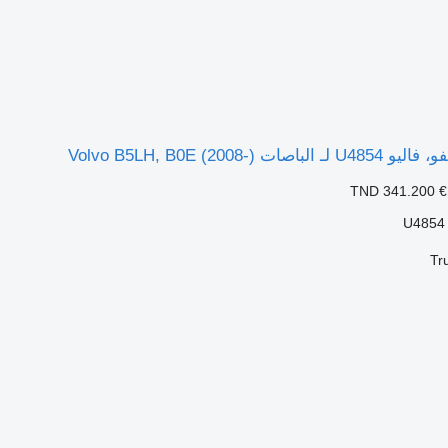
 Volvo B5LH, B0E (2008-)
TND 341.200
€
U4854
Tr