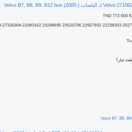
TND 772.500
€
 2710530A 21083162 23248695 23520706 22927932 22238333 202762
Tr
عة غيار؟
Volvo B7, B8, B9