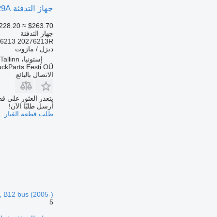
جهاز التدفئة Volvo 2710829A لـ الباصات Volvo B7, B8, B9, B12 bus (2005-)
228.20
≈ $263.70
جهاز التدفئة
13 20276213R...
ديزل / مازوت
إستونيا، Tallinn
uckParts Eesti OÜ
الاتصال بالبائع
يتعذر العثور على قط
أرسل طلبًا الآن!
طلب قطعة الغيار
, B12 bus (2005-)
5