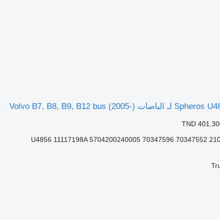
TND 401.30
U4856 11117198A 5704200240005 70347596 70347552 21
Tr