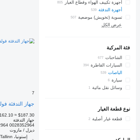
أجهزة تكييف الهواء وقطاع الغيار
أجهزة التدفئة
مشعات أجهزة تكييف الهواء
تسوية (تخويش) موضعية
خراطيم جهاز التكييف
عرض الكل
زجاجات جانبية
ضاغطات مكيف الهواء
مكيفات
زجاجات خلفية
الزجاج الأمامي
فلاتر مجففة لجهاز التكييف
الأسقف البانورامية
أجزاء أخرى في مكيف الهواء
فئة المركبة
الشاحنات
السيارات القاطرة
الباصات
سيارة
وسائل نقل مائية
7
يخوت بمحرك
جهاز التدفئة فولفو، فاليو B7R (01.06-) U4855 2710185A لـ الباص
نوع قطعة الغيار
162.10
≈ $187.30
قطعة غيار أصلية
جهاز التدفئة
2964 0028352964
ديزل / مازوت
إستونيا، Tallinn