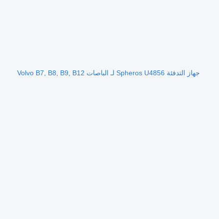
جهاز التدفئة Spheros U4856 لـ الباصات Volvo B7, B8, B9, B12