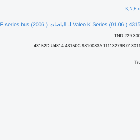
K,N,F-s
TND 229.30
43152D U4814 43150C 9810033A 11113279B 01301
Tr