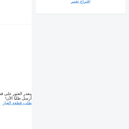
اقتراح تغيير
يتعذر العثور على قط
أرسل طلبًا الآن!
طلب قطعة الغيار