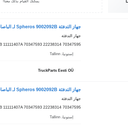
يمكنك القيام بذلك معنا!
جهاز التدفئة Spheros 9002092B لـ الباصات Volvo B6, B7, B9, B10, B12 bus (1978-2011)
جهاز التدفئة
B 11111407A 70347593 22238314 70347595
إستونيا، Tallinn
TruckParts Eesti OÜ
جهاز التدفئة Spheros 9002092B لـ الباصات Volvo B6, B7, B9, B10, B12 bus (1978-2011)
جهاز التدفئة
B 11111407A 70347593 22238314 70347595
إستونيا، Tallinn