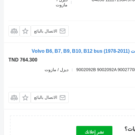
مازوت
الاتصال بالبائع
TND 764.300
9002092B 9002092A 9002770
ديزل / مازوت
الاتصال بالبائع
بات؟
نشر إعلانك