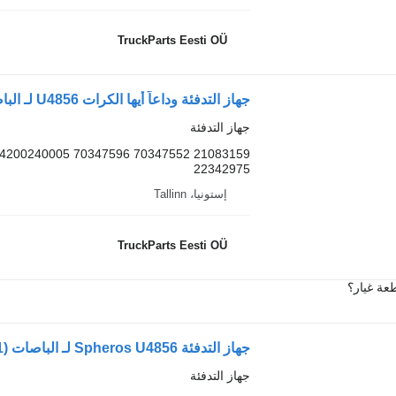
TruckParts Eesti OÜ
جهاز التدفئة وداعاً أيها الكرات U4856 لـ الباصات Volvo B6, B7, B9, B10, B12 bus (1978-2011)
جهاز التدفئة
04200240005 70347596 70347552 21083159
22342975
إستونيا، Tallinn
TruckParts Eesti OÜ
عة غيار؟
جهاز التدفئة Spheros U4856 لـ الباصات Volvo B6, B7, B9, B10, B12 bus (1978-2011)
جهاز التدفئة