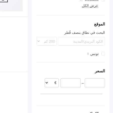
9900
عرض الكل
B-series
B7
B8R
الموقع
B9
البحث في نطاق بنصف قُطر
B10
B12
تونس
السعر
–