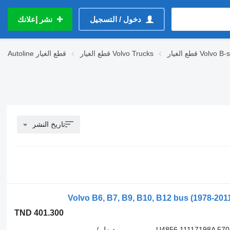
دخول / التسجيل
نشر إعلانك
ر Volvo B-series
قطع الغيار Volvo Trucks
قطع الغيار
Autoline
تاريخ النشر
TND 401.300
U4856 11117198A 57
ديزل /