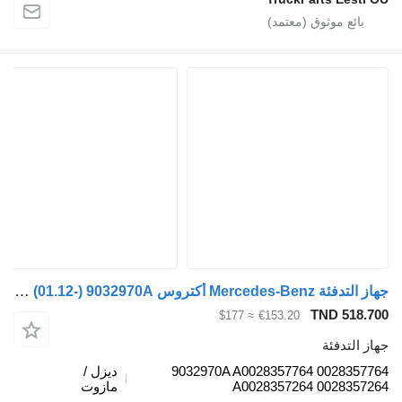
جهاز التدفئة Mercedes-Benz أكتروس mp4 2551 (01.12-) 9032970A لـ السيارات القاطرة Mercedes-Benz Actros MP4 Antos Arocs (2012-)
TND
≈ $177
€153.20
ئة
9032970A A0028357764 00
ديزل /
A0028357264 00
مازوت