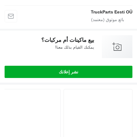
TruckParts
بيع ماكينات أم مركبات؟
يمكنك القيام بذلك معنا!
نشر إعلانك