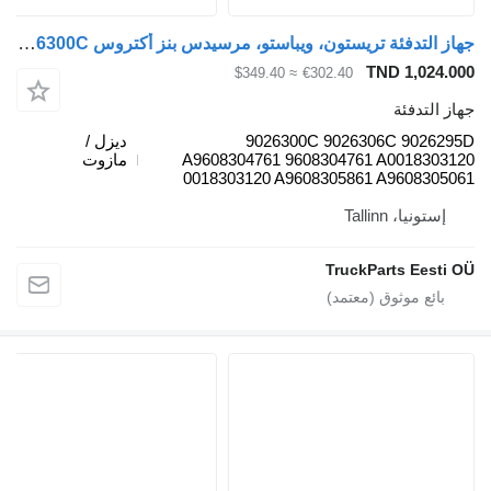
جهاز التدفئة تريستون، ويباستو، مرسيدس بنز أكتروس mp4 (01.12-) 9026300C لـ السيارات القاطرة Mercedes-Benz Actros MP4 Antos Arocs (2012-)
TND 
≈ $349.40
€302.40
ئة
9026300C 9026306C 
ديزل /
A9608304761 9608304761 A00
مازوت
0018303120 A9608305861 A96
Talli
TruckParts