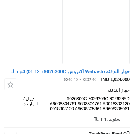
جهاز التدفئة Webasto أكتروس mp4 (01.12-) 9026300C لـ السيارات القاطرة Mercedes-Benz Actros MP4 Antos Arocs (2012-)
TND 
≈ $349.40
€302.40
ئة
9026300C 9026306C 
ديزل /
A9608304761 9608304761 A00
مازوت
0018303120 A9608305861 A96
Talli
TruckParts