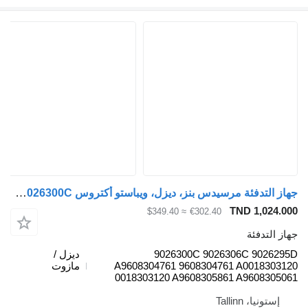
جهاز التدفئة مرسيدس بنز، ديزل، ويباستو أكتروس mp4 (01.12-) 9026300C لـ السيارات القاطرة Mercedes-Benz Actros MP4 Antos Arocs (2012-)
TND 
≈ $349.40
€302.40
ئة
9026300C 9026306C 
ديزل /
A9608304761 9608304761 A00
مازوت
0018303120 A9608305861 A96
Talli