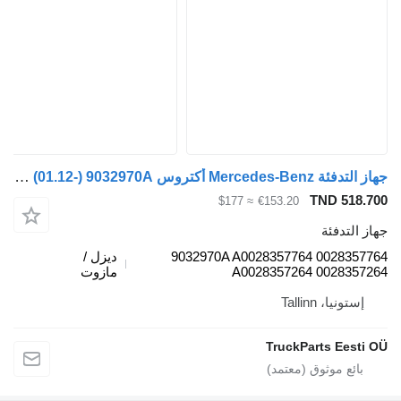
جهاز التدفئة Mercedes-Benz أكتروس mp4 2551 (01.12-) 9032970A لـ السيارات القاطرة Mercedes-Benz Actros MP4 Antos Arocs (2012-)
TND
≈ $177
€153.20
ئة
9032970A A0028357764 00
ديزل /
A0028357264 00
مازوت
Talli
TruckParts