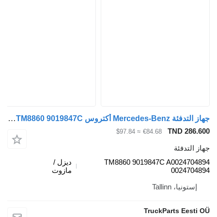
جهاز التدفئة Mercedes-Benz أكتروس mp4 1840 (01.12-) TM8860 9019847C لـ السيارات القاطرة Mercedes-Benz Actros MP4 Antos Arocs (2012-)
TND
≈ $97.84
€84.68
ئة
TM8860 9019847C A00
ديزل /
00
مازوت
Talli
TruckParts