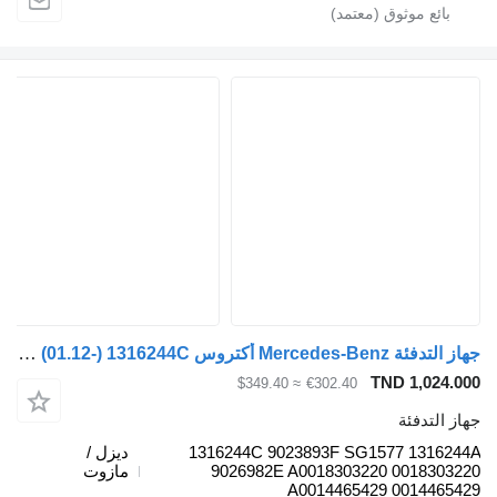
جهاز التدفئة Mercedes-Benz أكتروس mp4 1845 (01.12-) 1316244C لـ السيارات القاطرة Mercedes-Benz Actros MP4 Antos Arocs (2012-)
TND 
≈ $349.40
€302.40
ئة
1316244C 9023893F SG1577 
ديزل /
9026982E A0018303220 00
مازوت
A0014465429 00