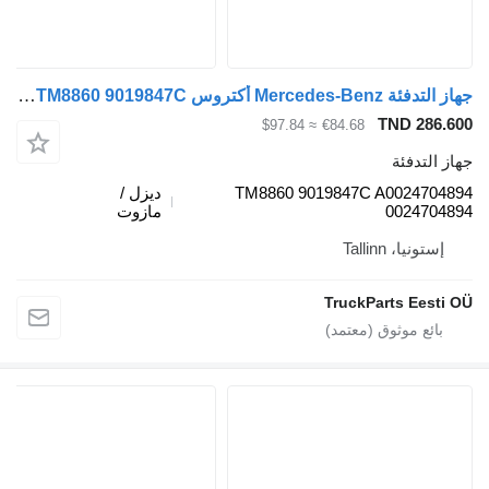
جهاز التدفئة Mercedes-Benz أكتروس mp4 2551 (01.12-) TM8860 9019847C لـ السيارات القاطرة Mercedes-Benz Actros MP4 Antos Arocs (2012-)
TND
≈ $97.84
€84.68
ئة
TM8860 9019847C A00
ديزل /
00
مازوت
Talli
TruckParts