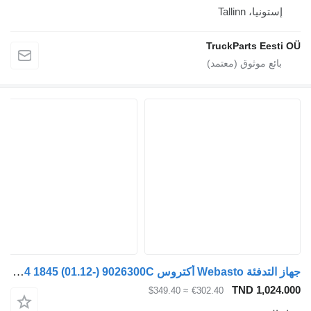
Talli
TruckParts
جهاز التدفئة Webasto أكتروس mp4 1845 (01.12-) 9026300C لـ السيارات القاطرة Mercedes-Benz Actros MP4 Antos Arocs (2012-)
TND 
≈ $349.40
€302.40