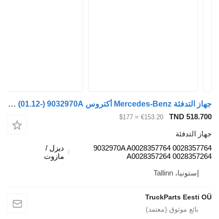
جهاز التدفئة Mercedes-Benz أكتروس mp4 2551 (01.12-) 9032970A لـ السيارات القاطرة Mercedes-Benz Actros MP4 Antos Arocs (2012-)
TND
≈ $177
€153.20
ئة
9032970A A0028357764 00
ديزل /
A0028357264 00
مازوت
Talli
TruckParts