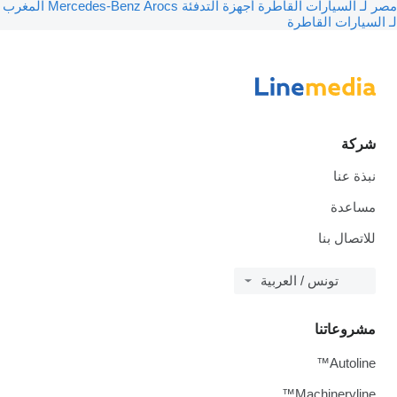
ارات القاطرة
أجهزة التدفئة Mercedes-Benz Arocs المغرب
القاطرة
نا
نس / العربية
نا
Machin