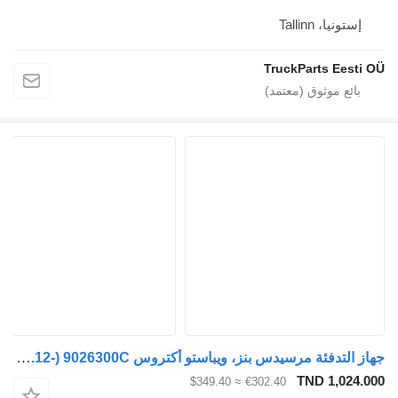
Talli
TruckParts
جهاز التدفئة مرسيدس بنز، ويباستو أكتروس MP4 (01.12-) 9026300C لـ السيارات القاطرة Mercedes-Benz Actros MP4 Antos Arocs (2012-)
TND 
≈ $349.40
€302.40