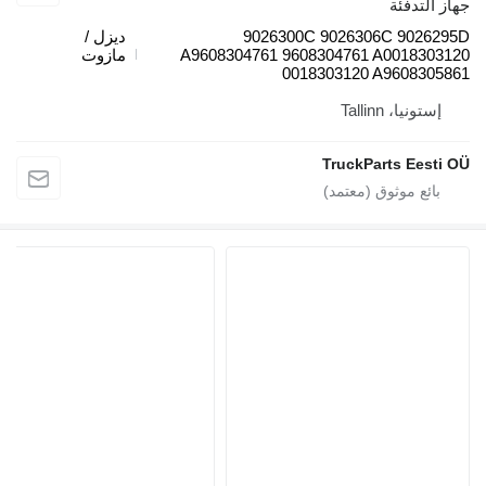
ئة
9026300C 9026306C 
ديزل /
A9608304761 9608304761 A00
مازوت
0018303120 A96
Talli
TruckParts