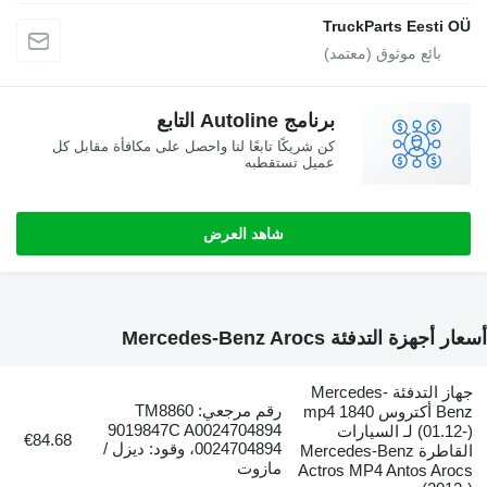
TruckParts
برنامج Autoline التابع
كن شريكًا تابعًا لنا واحصل على مكافأة مقابل كل
عميل تستقطبه
شاهد العرض
Mercedes-Benz Arocs
جهاز التدفئة Mercedes-
رقم مرجعي: TM8860
Benz أكتروس mp4 1840
9019847C A0024704894
01-) لـ السيارات
€84.68
0024704894، وقود: ديزل /
قاطرة Mercedes-Benz
مازوت
Actros MP4 An