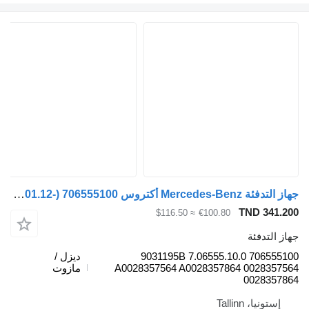
جهاز التدفئة Mercedes-Benz أكتروس mp4 1843 (01.12-) 706555100 لـ السيارات القاطرة Mercedes-Benz Actros MP4 Antos Arocs (2012-)
TND
≈ $116.50
€100.80
ئة
706555100 7.06555.10.0 9031195B
ديزل /
A0028357564 A0028357864 00
مازوت
00
Talli