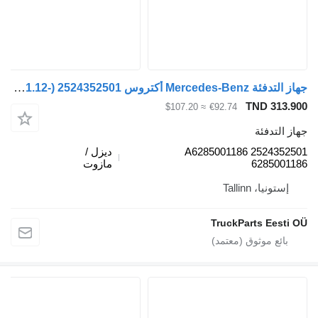
جهاز التدفئة Mercedes-Benz أكتروس mp4 2551 (01.12-) 2524352501 لـ السيارات القاطرة Mercedes-Benz Actros MP4 Antos Arocs (2012-)
TND
≈ $107.20
€92.74
ئة
2524352501 A6285001186
ديزل /
62
مازوت
Talli
TruckParts