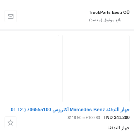
TruckParts
جهاز التدفئة Mercedes-Benz أكتروس mp4 2551 (01.12-) 706555100 لـ السيارات القاطرة Mercedes-Benz Actros MP4 Antos Arocs (2012-)
TND
≈ $116.50
€100.80
ئة