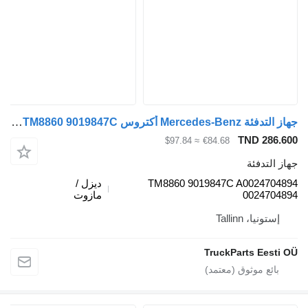
جهاز التدفئة Mercedes-Benz أكتروس mp4 1848 (01.12-) TM8860 9019847C لـ السيارات القاطرة Mercedes-Benz Actros MP4 Antos Arocs (2012-)
TND
≈ $97.84
€84.68
ئة
TM8860 9019847C A00
ديزل /
00
مازوت
Talli
TruckParts