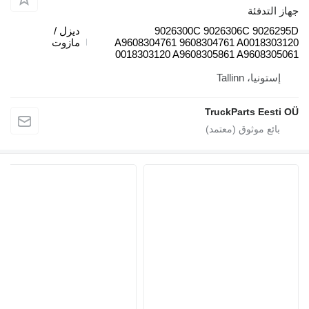
ئة
9026300C 9026306C 
ديزل /
A9608304761 9608304761 A00
مازوت
0018303120 A9608305861 A96
Talli
TruckParts