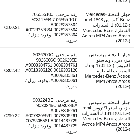
جهاز التدفئة Mercedes-
رقم مرجعي: 706555100
Benz أكتروس mp4 1843
7.06555.10.0 9031195B
A0028357564
01-) لـ السيارات
€100.81
A0028357864 0028357564
قاطرة Mercedes-Benz
0028357864، وقود: ديزل /
Actros MP4 An
مازوت
فئة مرسيدس
رقم مرجعي: 9026300C
ويباستو
9026306C 9026295D
A9608304761 9608304761
أكتروس mp4 (01.12-) لـ
A0018303120 0018303120
€302.42
لقاطرة
A9608305861
Mercedes-Be
A9608305061، وقود: ديزل /
MP4 An
مازوت
رقم مرجعي: 903224BE
فئة مرسيدس
9030845C 9030845A
بنز، ويباستو أكتروس mp4
A0078306261
1848 (01.12-) لـ السيارات
€290.32
A0078305561 0078306261
قاطرة Mercedes-Benz
0078305561 A0014467729
Actros MP4 An
0014467729، وقود: ديزل /
مازوت