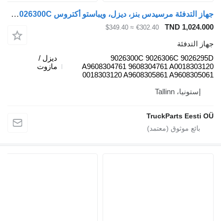
جهاز التدفئة مرسيدس بنز، ديزل، ويباستو أكتروس mp4 (01.12-) 9026300C لـ السيارات القاطرة Mercedes-Benz Actros MP4 Antos Arocs (2012-)
TND 
≈ $349.40
€302.40
ئة
9026300C 9026306C 
ديزل /
A9608304761 9608304761 A00
مازوت
0018303120 A9608305861 A96
Talli
TruckParts