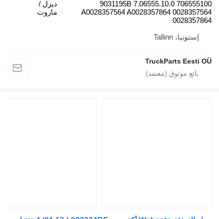
706555100 7.06555.10.0 9031195B
ديزل /
A0028357564 A0028357864 00
مازوت
00
Talli
TruckParts