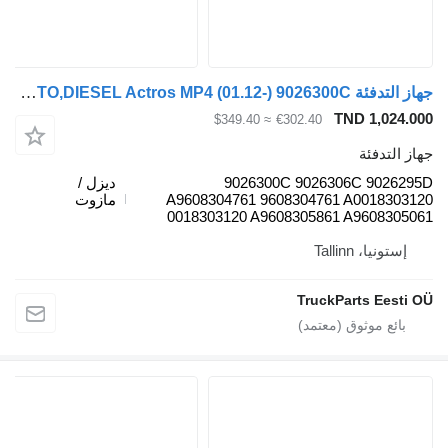
جهاز التدفئة MERCEDES-BENZ,WEBASTO,DIESEL Actros MP4 (01.12-) 9026300C لـ السيارات القاطرة Mercedes-Benz Actros MP4 Antos Arocs (2012-)
TND 
≈ $349.40
€302.40
ئة
9026300C 9026306C 
ديزل /
A9608304761 9608304761 A00
مازوت
0018303120 A9608305861 A96
Talli
TruckParts