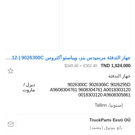
جهاز التدفئة مرسيدس بنز، ويباستو أكتروس mp4 1843 (01.12-) 9026300C لـ السيارات القاطرة Mercedes-Benz Actros MP4 Antos Arocs (2012-)
TND 
≈ $349.40
€302.40
ئة
9026300C 9026306C 
ديزل /
A9608304761 9608304761 A00
مازوت
0018303120 A96
Talli
TruckParts