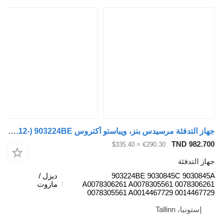
جهاز التدفئة مرسيدس بنز، ويباستو أكتروس mp4 1848 (01.12-) 903224BE لـ السيارات القاطرة Mercedes-Benz Actros MP4 Antos Arocs (2012-)
TND
≈ $335.40
€290.30
ئة
903224BE 9030845C 
ديزل /
A0078306261 A0078305561 00
مازوت
0078305561 A0014467729 00
Talli