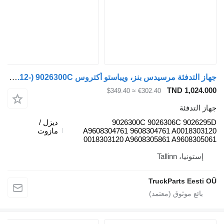
جهاز التدفئة مرسيدس بنز، ويباستو أكتروس MP4 (01.12-) 9026300C لـ السيارات القاطرة Mercedes-Benz Actros MP4 Antos Arocs (2012-)
TND 
≈ $349.40
€302.40
ئة
9026300C 9026306C 
ديزل /
A9608304761 9608304761 A00
مازوت
0018303120 A9608305861 A96
Talli
TruckParts