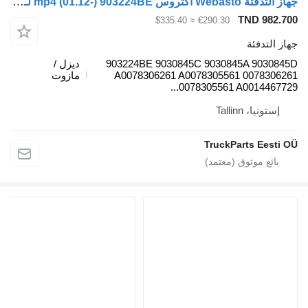
جهاز التدفئة Webasto أكتروس mp4 (01.12-) 903224BE لـ السيارات القاطرة Mercedes-Benz Actros MP4 Antos Arocs (2012-)
TND
≈ $335.40
€290.30
ئة
903224BE 9030845C 9030845A 
ديزل /
A0078306261 A0078305561 00
مازوت
0078305561 A0014
Talli
TruckParts