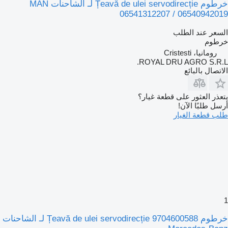
خرطوم Țeavă de ulei servodirecție لـ الشاحنات MAN
06541312207 / 06540942019
السعر عند الطلب
خرطوم
رومانيا، Cristesti
ROYAL DRU AGRO S.R.L.
الاتصال بالبائع
يتعذر العثور على قطعة غيار؟
أرسل طلبًا الآن!
طلب قطعة الغيار
1
خرطوم Țeavă de ulei servodirecție 9704600588 لـ الشاحنات