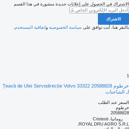
الاشتراك في الحصول على إعلانات جديدة منشورة في هذا القسم
الاشتراك
بالنقر هنا، أنت توافق على
سياسة الخصوصية
و
اتفاقية المستخدم
.
1
خرطوم Țeavă de Ulei Servodirecție Volvo 33322 20588828
لـ الشاحنات
السعر عند الطلب
خرطوم
20588828
رومانيا، Cristesti
ROYAL DRU AGRO S.R.L.
الاتصال بالبائع