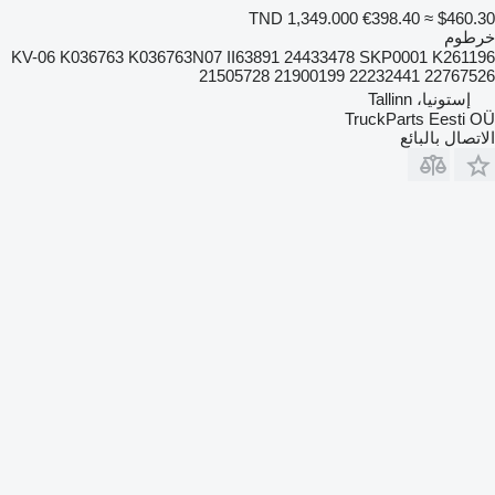
TND 1,349.000
€398.40
≈ $460.30
خرطوم
KV-06 K036763 K036763N07 II63891 24433478 SKP0001 K261196
21505728 21900199 22232441 22767526
إستونيا، Tallinn
TruckParts Eesti OÜ
الاتصال بالبائع