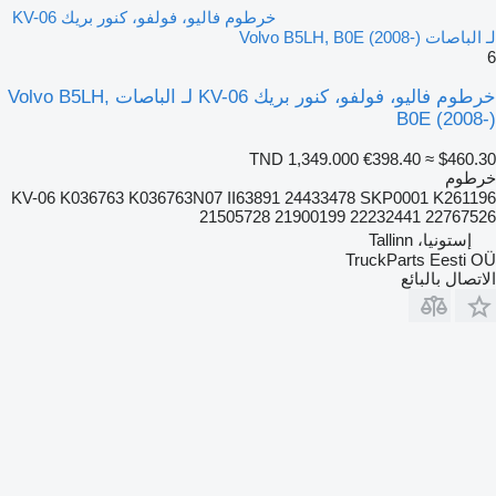
خرطوم فاليو، فولفو، كنور بريك KV-06
لـ الباصات Volvo B5LH, B0E (2008-)
6
خرطوم فاليو، فولفو، كنور بريك KV-06 لـ الباصات Volvo B5LH,
B0E (2008-)
TND 1,349.000
€398.40
≈ $460.30
خرطوم
KV-06 K036763 K036763N07 II63891 24433478 SKP0001 K261196
21505728 21900199 22232441 22767526
إستونيا، Tallinn
TruckParts Eesti OÜ
الاتصال بالبائع