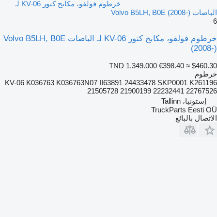
خرطوم فولفو، مكابح كنور KV-06 لـ
الباصات Volvo B5LH, B0E (2008-)
6
خرطوم فولفو، مكابح كنور KV-06 لـ الباصات Volvo B5LH, B0E
(2008-)
TND 1,349.000
€398.40
≈ $460.30
خرطوم
KV-06 K036763 K036763N07 II63891 24433478 SKP0001 K261196
21505728 21900199 22232441 22767526
إستونيا، Tallinn
TruckParts Eesti OÜ
الاتصال بالبائع