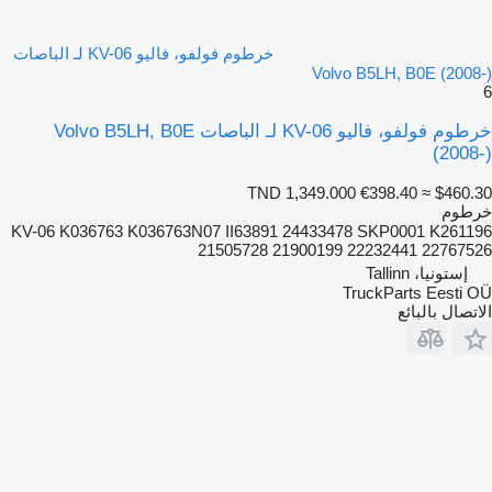
خرطوم فولفو، فاليو KV-06 لـ الباصات
Volvo B5LH, B0E (2008-)
6
خرطوم فولفو، فاليو KV-06 لـ الباصات Volvo B5LH, B0E
(2008-)
TND 1,349.000
€398.40
≈ $460.30
خرطوم
KV-06 K036763 K036763N07 II63891 24433478 SKP0001 K261196
21505728 21900199 22232441 22767526
إستونيا، Tallinn
TruckParts Eesti OÜ
الاتصال بالبائع