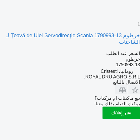
1
خرطوم Țeavă de Ulei Servodirecție Scania 1790993-13 لـ
الشاحنات
السعر عند الطلب
خرطوم
1790993-13
رومانيا، Cristesti
ROYAL DRU AGRO S.R.L.
الاتصال بالبائع
بيع ماكينات أم مركبات؟
يمكنك القيام بذلك معنا!
نشر إعلانك