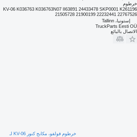
خرطوم
KV-06 K036763 K036763N07 II63891 24433478 SKP0001 K261196
21505728 21900199 22232441 22767526
إستونيا، Tallinn
TruckParts Eesti OÜ
الاتصال بالبائع
خرطوم فولفو، مكابح كنور KV-06 لـ