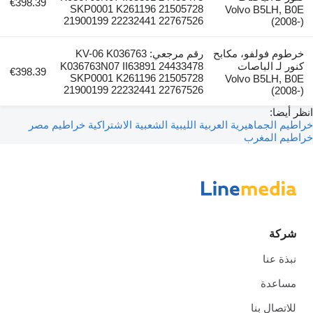
€398.39
SKP0001 K261196 21505728
Volvo B5LH, B0E
21900199 22232441 22767526
(2008-)
خرطوم فولفو، مكابح
رقم مرجعي: KV-06 K036763
كنور لـ الباصات
K036763N07 II63891 24433478
€398.39
SKP0001 K261196 21505728
Volvo B5LH, B0E
21900199 22232441 22767526
(2008-)
انظر أيضا:
خراطيم الجماهيرية العربية الليبية الشعبية الاشتراكية
خراطيم مصر
خراطيم المغرب
شركة
نبذة عنا
مساعدة
للاتصال بنا