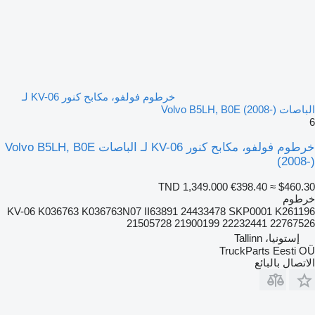
خرطوم فولفو، مكابح كنور KV-06 لـ
الباصات Volvo B5LH, B0E (2008-)
6
خرطوم فولفو، مكابح كنور KV-06 لـ الباصات Volvo B5LH, B0E
(2008-)
TND 1,349.000
€398.40
≈ $460.30
خرطوم
KV-06 K036763 K036763N07 II63891 24433478 SKP0001 K261196
21505728 21900199 22232441 22767526
إستونيا، Tallinn
TruckParts Eesti OÜ
الاتصال بالبائع