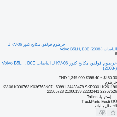
خرطوم فولفو، مكابح كنور KV-06 لـ
الباصات Volvo B5LH, B0E (2008-)
6
خرطوم فولفو، مكابح كنور KV-06 لـ الباصات Volvo B5LH, B0E
(2008-)
TND 1,349.000
€398.40
≈ $460.30
خرطوم
KV-06 K036763 K036763N07 II63891 24433478 SKP0001 K261196
21505728 21900199 22232441 22767526
إستونيا، Tallinn
TruckParts Eesti OÜ
الاتصال بالبائع