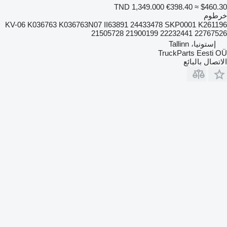
TND 1,349.000
€398.40
≈ $460.30
خرطوم
KV-06 K036763 K036763N07 II63891 24433478 SKP0001 K261196
21505728 21900199 22232441 22767526
إستونيا، Tallinn
TruckParts Eesti OÜ
الاتصال بالبائع