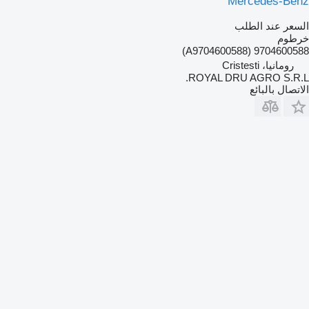
Mercedes-Benz
السعر عند الطلب
خرطوم
9704600588 (A9704600588)
رومانيا، Cristesti
ROYAL DRU AGRO S.R.L.
الاتصال بالبائع