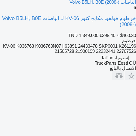
الباصات Volvo B5LH, B0E (2008-)
6
خرطوم فولفو، مكابح كنور KV-06 لـ الباصات Volvo B5LH, B0E
(2008-)
TND 1,349.000
€398.40
≈ $460.30
خرطوم
KV-06 K036763 K036763N07 II63891 24433478 SKP0001 K261196
21505728 21900199 22232441 22767526
إستونيا، Tallinn
TruckParts Eesti OÜ
الاتصال بالبائع
1