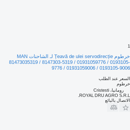
1
خرطوم Țeavă de ulei servodirecție لـ الشاحنات MAN
81473035319 / 8147303-5319 / 01931059776 / 0193105-
9776 / 01931059006 / 0193105-9006
السعر عند الطلب
خرطوم
رومانيا، Cristesti
ROYAL DRU AGRO S.R.L.
الاتصال بالبائع