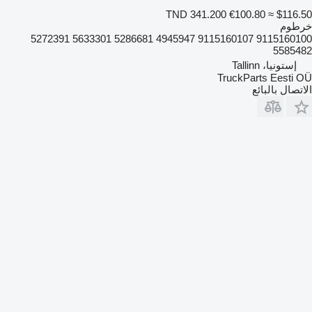
TND 341.200
€100.80
≈ $116.50
خرطوم
9115160100 9115160107 4945947 5286681 5633301 5272391
5585482
إستونيا، Tallinn
TruckParts Eesti OÜ
الاتصال بالبائع