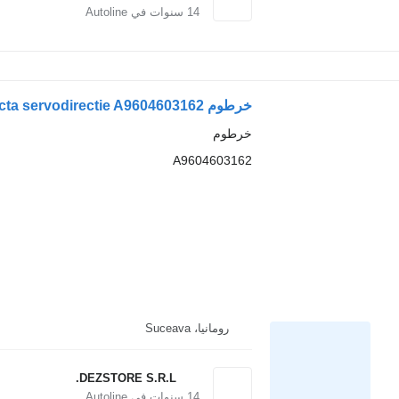
14
سنوات في Autoline
خرطوم Conducta servodirectie A9604603162 لـ السيارات القاطرة Mercedes-Benz ACTROS MP4
خرطوم
A9604603162
رومانيا، Suceava
DEZSTORE S.R.L.
14
سنوات في Autoline