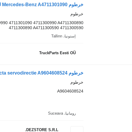
خرطوم
0990 4711301090 4711300990 A4711300890
4711300890 A4711300590 4711300590
إستونيا، Tallinn
TruckParts Eesti OÜ
خرطوم Conducta servodirectie A9604608524 لـ السيارات القاطرة Mercedes-Benz ACTROS MP4
خرطوم
A9604608524
رومانيا، Suceava
DEZSTORE S.R.L.