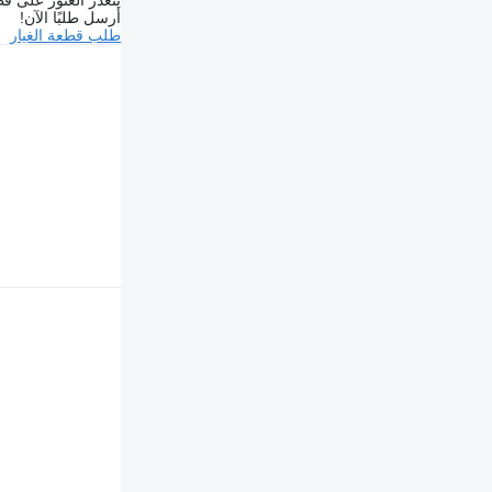
يتعذر العثور على قط
أرسل طلبًا الآن!
طلب قطعة الغيار