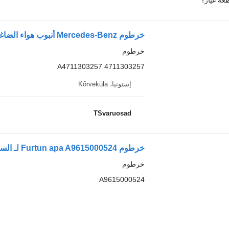
عة غيار؟
خرطوم
A4711303257 4711303257
إستونيا، Kõrveküla
TSvaruosad
خرطوم Furtun apa A9615000524 لـ السيارات القاطرة Mercedes-Benz ACTROS MP4
خرطوم
A9615000524