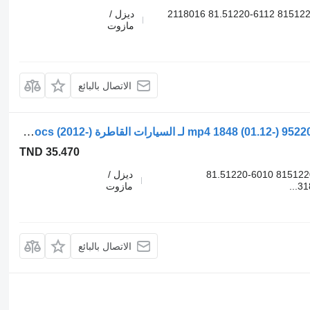
9522002220 4527130020 334064011 81512206112 81.51220-6112 2118016
ديزل /
مازوت
الاتصال بالبائع
خرطوم Mercedes-Benz أكتروس mp4 1848 (01.12-) 9522002210 لـ السيارات القاطرة Mercedes-Benz Actros MP4 Antos Arocs (2012-)
TND 35.470
9522002210 4527130010 334063011 81512206010 81.51220-6010
ديزل /
مازوت
الاتصال بالبائع