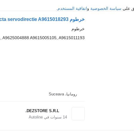
فق على
سياسة الخصوصية
و
اتفاقية المستخدم
.
خرطوم Conducta servodirectie A9615018293 لـ السيارات القاطرة Mercedes-Benz ACTROS MP4
خرطوم
, A9625004888 A9615005105, A9615011193
رومانيا، Suceava
DEZSTORE S.R.L.
14
سنوات في Autoline