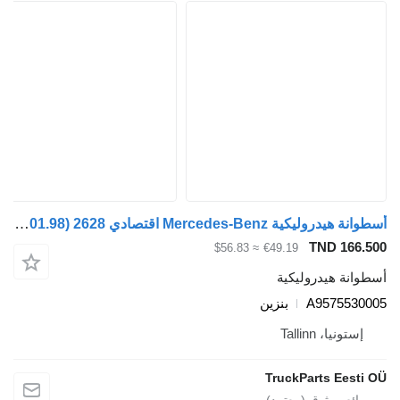
أسطوانة هيدروليكية Mercedes-Benz اقتصادي 2628 (01.98-) A9575530005 لـ شاحنة جمع ونقل النفايات Mercedes-Benz Econic (1998-2014)
TND 166.500
≈ $56.83
€49.19
أسطوانة هيدروليكية
A9575530005
بنزين
إستونيا، Tallinn
TruckParts Eesti OÜ