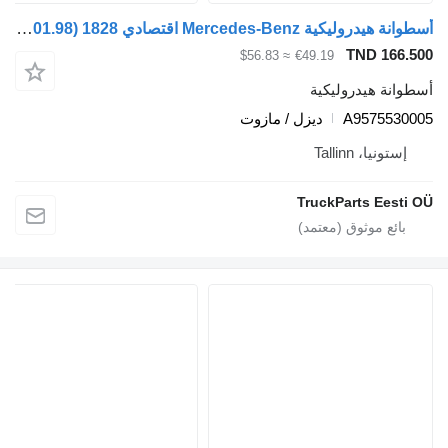
أسطوانة هيدروليكية Mercedes-Benz اقتصادي 1828 (01.98-) A9575530005 لـ شاحنة جمع ونقل النفايات Mercedes-Benz Econic (1998-2014)
TND 166.500
≈ $56.83
€49.19
أسطوانة هيدروليكية
A9575530005
ديزل / مازوت
إستونيا، Tallinn
TruckParts Eesti OÜ