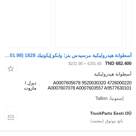
أسطوانة هيدروليكية مرسيدس بنز؛ وابكو إيكونيك 1828 (01.98-) 4726000220 لـ شاحنة جمع ونقل النفايات Mercedes-Benz Econic (1998-2014)
TND 682.400
≈ $232.90
€201.60
أسطوانة هيدروليكية
4726000220 9520030320 A0007605678
ديزل /
A0007607078 A0007603557 A9577630101
مازوت
إستونيا، Tallinn
TruckParts Eesti OÜ