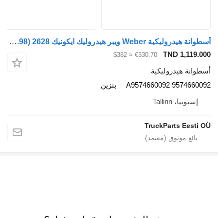
أسطوانة هيدروليكية Weber ويبر هيدروليك ايكونيك 2628 (01.98-) A9574660092 لـ شاحنة جمع ونقل النفايات Mercedes-Benz Econic (1998-2014)
TND 1,119.000
≈ $382
€330.70
أسطوانة هيدروليكية
A9574660092 9574660092
بنزين
إستونيا، Tallinn
TruckParts Eesti OÜ