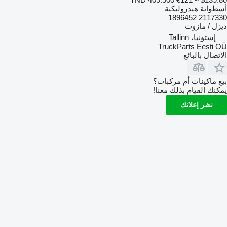
أسطوانة هيدروليكية
2117330 1896452
ديزل / مازوت
إستونيا، Tallinn
TruckParts Eesti OÜ
الاتصال بالبائع
بيع ماكينات أم مركبات؟
يمكنك القيام بذلك معنا!
نشر إعلانك