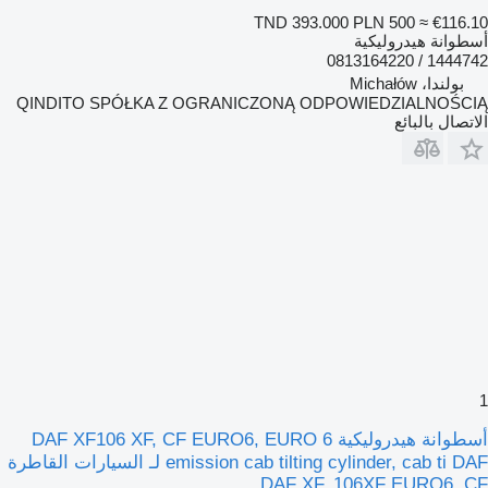
TND 393.000
PLN 500
≈ €116.10
أسطوانة هيدروليكية
1444742 / 0813164220
بولندا، Michałów
QINDITO SPÓŁKA Z OGRANICZONĄ ODPOWIEDZIALNOŚCIĄ
الاتصال بالبائع
1
أسطوانة هيدروليكية DAF XF106 XF, CF EURO6, EURO 6
emission cab tilting cylinder, cab ti DAF لـ السيارات القاطرة
DAF XF, 106XF EURO6, CF