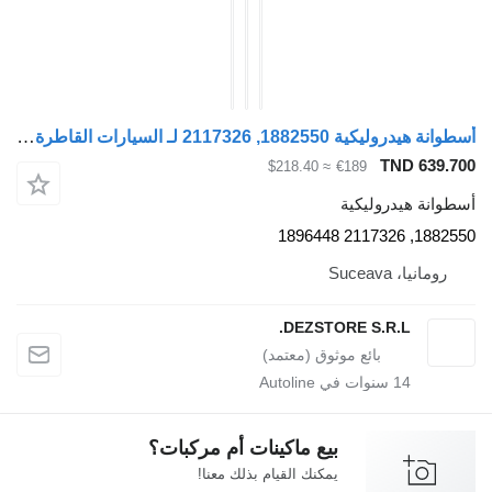
أسطوانة هيدروليكية 1882550, 2117326 لـ السيارات القاطرة DAF XF
TND 639.70
≈ $218.40
€189
سطوانة هيدروليكية
1882550, 2117326 18964
رومانيا، Suceava
DEZSTORE S.R.L.
14
سنوات في Autoline
بيع ماكينات أم مركبات؟
يمكنك القيام بذلك معنا!