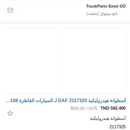
TruckParts Eesti O
أسطوانة هيدروليكية DAF 2117325 لـ السيارات القاطرة DAF XF 106
TND 592.40
≈ $202.20
€175
سطوانة هيدروليكية
211732