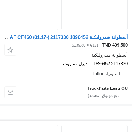
أسطوانة هيدروليكية DAF CF460 (01.17-) 2117330 1896452 لـ السيارات القاطرة DAF CF450, CF460 (2017-)
TND 409.50
≈ $139.80
€121
سطوانة هيدروليكية
2117330 18964
ديزل / مازوت
إستونيا، Tallinn
TruckParts Eesti O