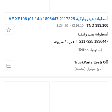
أسطوانة هيدروليكية DAF XF106 (01.14-) 1896447 2117325 لـ السيارات القاطرة DAF XF106 (2014-)
TND 393.10
≈ $134.20
€116.10
سطوانة هيدروليكية
1896447 21173
ديزل / مازوت
إستونيا، Tallinn
TruckParts Eesti O