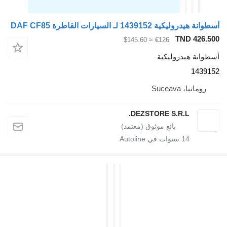
طوانة هيدروليكية 1439152 لـ السيارات القاطرة DAF CF85
TND 426.50
≈ $145.60
€126
سطوانة هيدروليكية
143915
رومانيا، Suceava
DEZSTORE S.R.L.
14
سنوات في Autoline