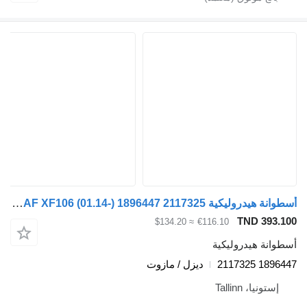
أسطوانة هيدروليكية DAF XF106 (01.14-) 1896447 2117325 لـ السيارات القاطرة DAF XF106 (2014-)
TND 393.10
≈ $134.20
€116.10
سطوانة هيدروليكية
1896447 21173
ديزل / مازوت
إستونيا، Tallinn