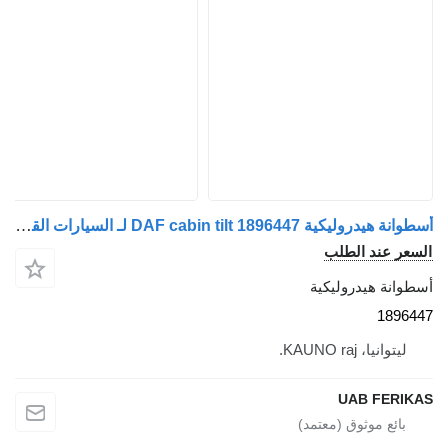
أسطوانة هيدروليكية DAF cabin tilt 1896447 لـ السيارات القاطرة DAF XF 106
لسعر عند الطلب
سطوانة هيدروليكية
189644
ليتوانيا، KAUNO raj.
UAB FERIKA