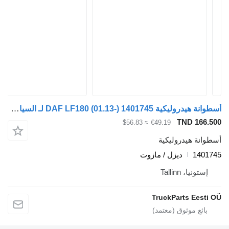
أسطوانة هيدروليكية DAF LF180 (01.13-) 1401745 لـ السيارات القاطرة DAF LF45, LF55, LF180, CF65, CF75, CF85 (2001-)
TND 166.50
≈ $56.83
€49.19
سطوانة هيدروليكية
140174
ديزل / مازوت
إستونيا، Tallinn
TruckParts Eesti O