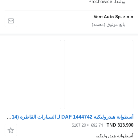
بولندا، Prochowice
Vent Auto Sp. z o.o
أسطوانة هيدروليكية DAF 1444742 لـ السيارات القاطرة DAF XF95, XF105 (2001-2014)
TND 313.90
≈ $107.20
€92.74
سطوانة هيدروليكية