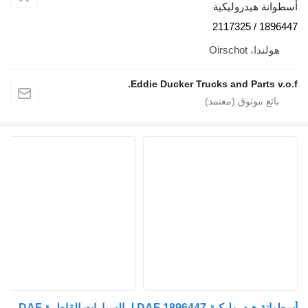
سطوانة هيدروليكية
1896447 / 21173
هولندا، Oirschot
Eddie Ducker Trucks and Parts v.o.f
طوانة هيدروليكية DAF 1896447 لـ السيارات القاطرة DAF