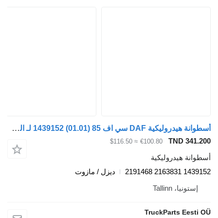
أسطوانة هيدروليكية DAF سي اف 85 (01.01) 1439152 لـ السيارات القاطرة DAF LF45 LF55 LF180 CF65 CF75 CF85 (2001)
TND 341.20
≈ $116.50
€100.80
سطوانة هيدروليكية
1439152 2163831 21914
ديزل / مازوت
إستونيا، Tallinn
TruckParts Eesti O