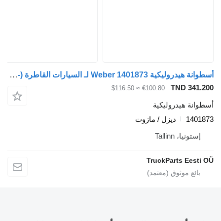
أسطوانة هيدروليكية Weber 1401873 لـ السيارات القاطرة DAF LF45, LF55, LF180, CF65, CF75, CF85 (2001-)
TND 341.20
≈ $116.50
€100.80
سطوانة هيدروليكية
140187
ديزل / مازوت
إستونيا، Tallinn
TruckParts Eesti O