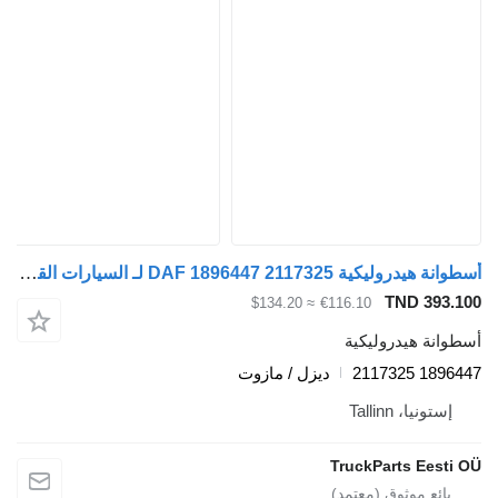
أسطوانة هيدروليكية DAF 1896447 2117325 لـ السيارات القاطرة DAF XF106 (2014-)
TND 393.10
≈ $134.20
€116.10
سطوانة هيدروليكية
1896447 21173
ديزل / مازوت
إستونيا، Tallinn
TruckParts Eesti O