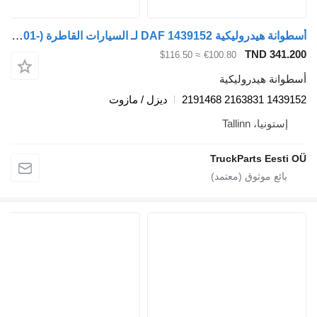
أسطوانة هيدروليكية DAF 1439152 لـ السيارات القاطرة DAF LF45, LF55, LF180, CF65, CF75, CF85 (2001-)
TND 341.20
≈ $116.50
€100.80
سطوانة هيدروليكية
1439152 2163831 21914
ديزل / مازوت
إستونيا، Tallinn
TruckParts Eesti O