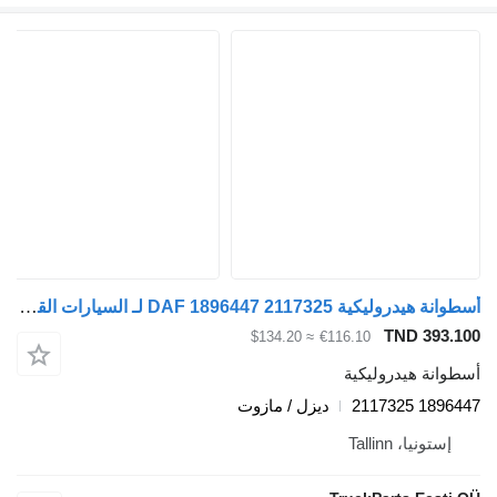
أسطوانة هيدروليكية DAF 1896447 2117325 لـ السيارات القاطرة DAF XF106 (2014-)
TND 393.10
≈ $134.20
€116.10
سطوانة هيدروليكية
1896447 21173
ديزل / مازوت
إستونيا، Tallinn