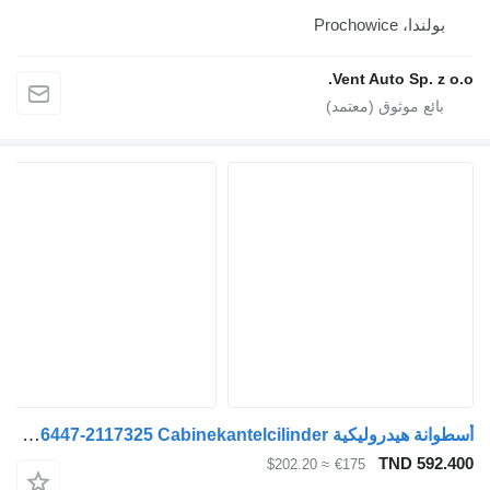
بولندا، Prochowice
Vent Auto Sp. z o.o
أسطوانة هيدروليكية DAF XF 106 1896447-2117325 Cabinekantelcilinder لـ السيارات القاطرة DAF XF106
TND 592.40
≈ $202.20
€175