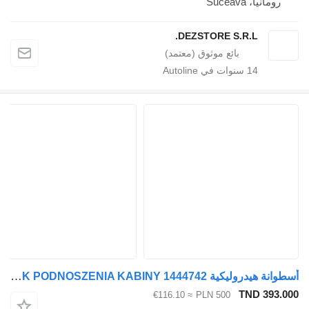
رومانيا، Suceava
DEZSTORE S.R.L.
14
سنوات في Autoline
أسطوانة هيدروليكية DAF SIŁOWNIK PODNOSZENIA KABINY 1444742 لـ السيارات القاطرة DAF XF CF
TND 393.00
≈ €116.10
PLN 500