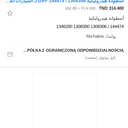
أسطوانة هيدروليكية DAF 144474 / 1308306 لـ السيارات القاطرة DAF XF
TND 314.40
≈ €92.89
PLN 400
سطوانة هيدروليكية
144474 / 1308306 1308300 1346
بولندا، Michałów
QINDITO SPÓŁKA Z OGRANICZONĄ ODPOWIEDZIALNOŚCIĄ