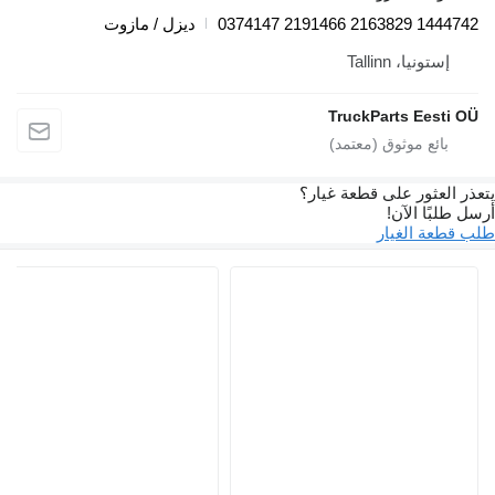
1444742 2163829 2191466 0374
ديزل / مازوت
إستونيا، Tallinn
TruckParts Eesti O
ذر العثور على قطعة غيار؟
 طلبًا الآن!
 قطعة الغيار