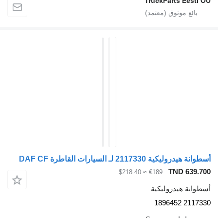
TruckParts Eesti O
طوانة هيدروليكية 2117330 لـ السيارات القاطرة DAF CF
TND 639.70
≈ $218.40
€189
سطوانة هيدروليكية
2117330 18964