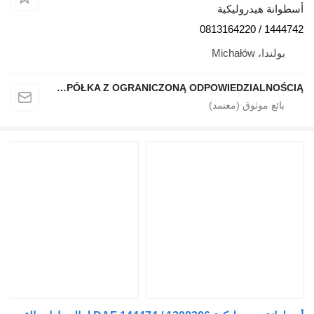
سطوانة هيدروليكية
1444742 / 08131642
بولندا، Michałów
QINDITO SPÓŁKA Z OGRANICZONĄ ODPOWIEDZIALNOŚCIĄ