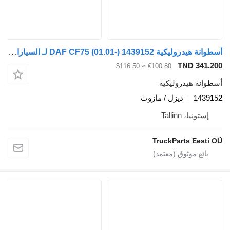
أسطوانة هيدروليكية DAF CF75 (01.01-) 1439152 لـ السيارات القاطرة DAF LF45, LF55, LF180, CF65, CF75, CF85 (2001-)
TND 341.20
≈ $116.50
€100.80
سطوانة هيدروليكية
143915
ديزل / مازوت
إستونيا، Tallinn
TruckParts Eesti O