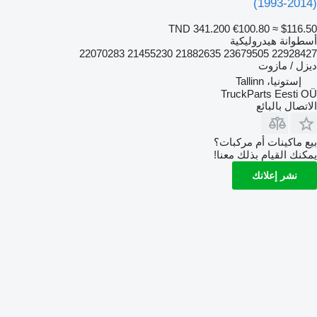
(1993-2014)
TND 341.200
€100.80
≈ $116.50
أسطوانة هيدروليكية
22928427 23679505 21882635 21455230 22070283
ديزل / مازوت
إستونيا، Tallinn
TruckParts Eesti OÜ
الاتصال بالبائع
بيع ماكينات أم مركبات؟
يمكنك القيام بذلك معنا!
نشر إعلانك