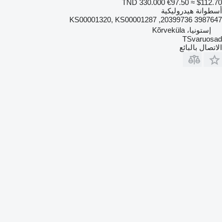
TND 330.000
€97.50
≈ $112.70
أسطوانة هيدروليكية
3987647 20399736, KS00001320, KS00001287
إستونيا، Kõrveküla
TSvaruosad
الاتصال بالبائع