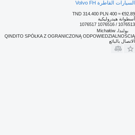
السيارات القاطرة Volvo FH
TND 314.400
PLN 400
≈ €92.89
أسطوانة هيدروليكية
1076513 / 1076516 1076517
بولندا، Michałów
QINDITO SPÓŁKA Z OGRANICZONĄ ODPOWIEDZIALNOŚCIĄ
الاتصال بالبائع