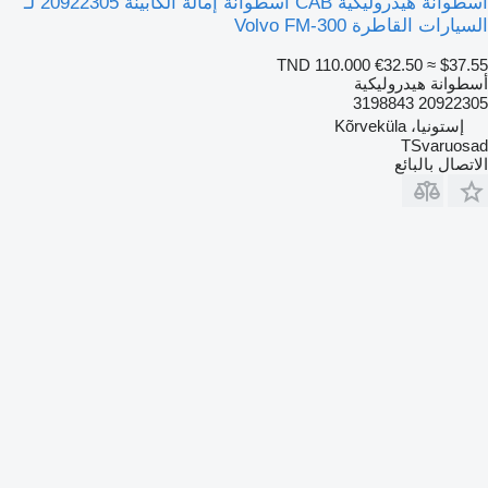
أسطوانة هيدروليكية CAB أسطوانة إمالة الكابينة 20922305 لـ
السيارات القاطرة Volvo FM-300
TND 110.000
€32.50
≈ $37.55
أسطوانة هيدروليكية
20922305 3198843
إستونيا، Kõrveküla
TSvaruosad
الاتصال بالبائع