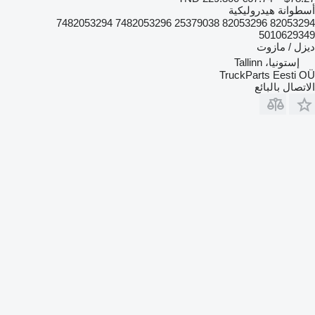
أسطوانة هيدروليكية
82053294 82053296 25379038 7482053296 7482053294
5010629349
ديزل / مازوت
إستونيا، Tallinn
TruckParts Eesti OÜ
الاتصال بالبائع