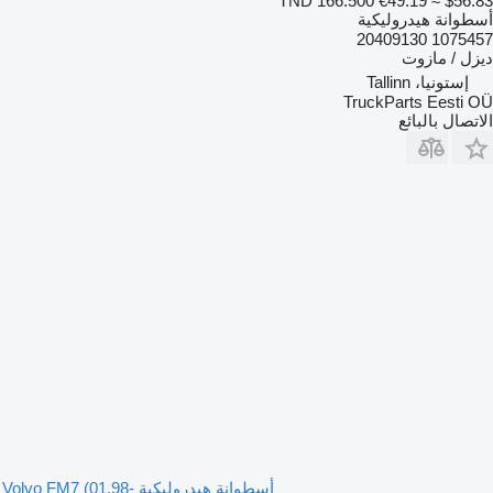
TND 166.500
€49.19
≈ $56.83
أسطوانة هيدروليكية
1075457 20409130
ديزل / مازوت
إستونيا، Tallinn
TruckParts Eesti OÜ
الاتصال بالبائع
أسطوانة هيدروليكية Volvo FM7 (01.98-