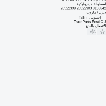
أسطوانة هيدروليكية
3198842 20922303 20922308
ديزل / مازوت
إستونيا، Tallinn
TruckParts Eesti OÜ
الاتصال بالبائع