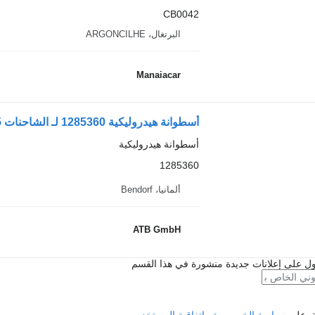
CB0042
البرتغال، ARGONCILHE
Manaiacar
أسطوانة هيدروليكية 1285360 لـ الشاحنات DAF XF105
أسطوانة هيدروليكية
1285360
ألمانيا، Bendorf
ATB GmbH
ل على إعلانات جديدة منشورة في هذا القسم
فق على
سياسة الخصوصية
و
اتفاقية المستخدم
.