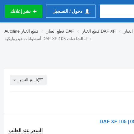
دخول / التسجيل
نشر إعلانك
قطع الغيار DAF XF
قطع الغيار DAF
قطع الغيار
Autoline
أسطوانات هيدروليكية DAF XF 105 لـ الشاحنات
تاريخ النشر
السعر عند الطلب