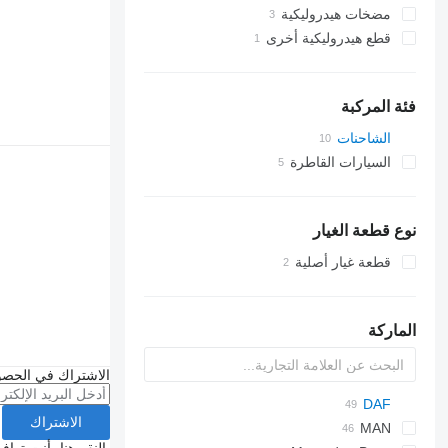
مضخات هيدروليكية
قطع هيدروليكية أخرى
فئة المركبة
الشاحنات
السيارات القاطرة
نوع قطعة الغيار
قطعة غيار أصلية
الماركة
الاشتراك في الحصو
D series
BM
DAF
الاشتراك
EuroCargo
M series
S-series
F-MAX
GMK
LTM
GP
CF
MAN
بالنقر هنا، أنت توا