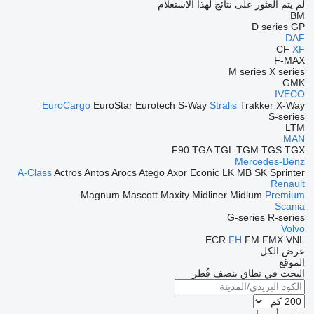
لم يتم العثور على نتائج لهذا الاستعلام
BM
D series
GP
DAF
CF
XF
F-MAX
M series
X series
GMK
IVECO
EuroCargo
EuroStar
Eurotech
S-Way
Stralis
Trakker
X-Way
S-series
LTM
MAN
F90
TGA
TGL
TGM
TGS
TGX
Mercedes-Benz
A-Class
Actros
Antos
Arocs
Atego
Axor
Econic
LK
MB
SK
Sprinter
Renault
Magnum
Mascott
Maxity
Midliner
Midlum
Premium
Scania
G-series
R-series
Volvo
ECR
FH
FM
FMX
VNL
عرض الكل
الموقع
البحث في نطاق بنصف قُطر