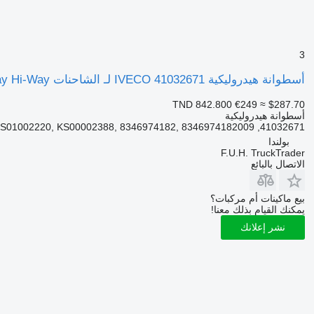
3
أسطوانة هيدروليكية IVECO 41032671 لـ الشاحنات IVECO Stralis X-Way S-Way Hi-Way
TND 842.800
€249
≈ $287.70
أسطوانة هيدروليكية
41032671, KS01002220, KS00002388, 8346974182, 8346974182009
بولندا
F.U.H. TruckTrader
الاتصال بالبائع
بيع ماكينات أم مركبات؟
يمكنك القيام بذلك معنا!
نشر إعلانك