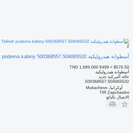
2
أسطوانة هيدروليكية IVECO Tsilindr podema kabiny 500368557.504065532. لـ الشاحنات IVECO STRALIS
TND 1,689.000
€499
≈ $576.50
أسطوانة هيدروليكية
حالة المركبة
جديد
500368557.504065532.
أوكرانيا، Mukachevo
TIR Zapchastini
الاتصال بالبائع