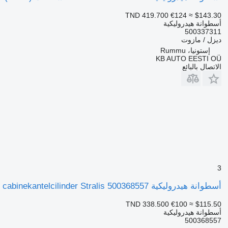
TND 419.700
€124
≈ $143.30
أسطوانة هيدروليكية
500337311
ديزل / مازوت
إستونيا، Rummu
KB AUTO EESTI OÜ
الاتصال بالبائع
3
أسطوانة هيدروليكية IVECO Occ cabinekantelcilinder Stralis 500368557 لـ الشاحنات
TND 338.500
€100
≈ $115.50
أسطوانة هيدروليكية
500368557