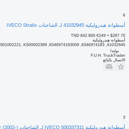
6
أسطوانة هيدروليكية 41032945 لـ الشاحنات IVECO Stralis
TND 842.800
€249
≈ $287.70
أسطوانة هيدروليكية
41032945, 8346974183, 8346974183009, KS01002221, KS00002389
بولندا
F.U.H. TruckTrader
الاتصال بالبائع
3
أسطوانة هيدروليكية IVECO 500337311 لـ الشاحنات IVECO Stralis, Trakker (2002-)