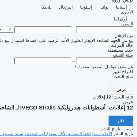
تونس
أوروبا
إسبانيا
بولندا
إستونيا
البرتغال
بلجيكا
الأخرى
أوكرانيا
السعر
–
نوع الإعلان
بيع
من الجهة الصانعة
الإيجار الطويل الأمد
الرصيد
على أقساط
استبدال مع دف
حالة المركبة
جديد
مستعملة
سنة التصنيع
–
هل بعض عوامل التصفية مفقودة؟
اقتراح تغيير
نتائج البحث:
-
عرض
نتائج البحث:
12 إعلانات
عرض
12 إعلانات:
أسطوانات هيدروليكية IVECO Stralis لـ الشاحنات
فلتر
ترتيب
:
تاريخ النشر
تاريخ النشر
الأعلى سعرًا في المقدمة
الأقل سعرًا في المقدمة
سنة التصنيع -