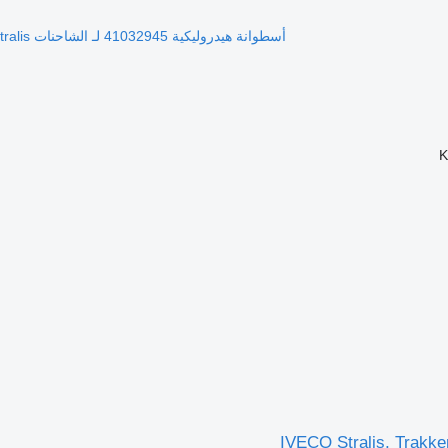
أسطوانة هيدروليكية 41032945 لـ الشاحنات IVECO Stralis